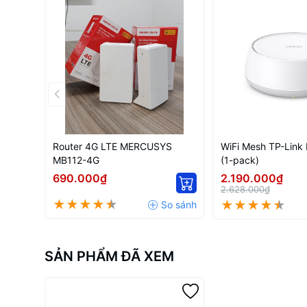
Router 4G LTE MERCUSYS
WiFi Mesh TP-Link
MB112-4G
(1-pack)
690.000₫
2.190.000₫
2.628.000₫
SẢN PHẨM ĐÃ XEM