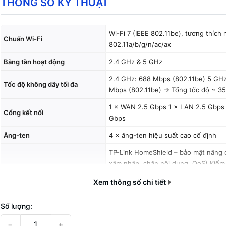
THÔNG SỐ KỸ THUẬT
Wi-Fi 7 (IEEE 802.11be), tương thích 
Chuẩn Wi-Fi
802.11a/b/g/n/ac/ax
Băng tần hoạt động
2.4 GHz & 5 GHz
2.4 GHz: 688 Mbps (802.11be) 5 GH
Tốc độ không dây tối đa
Mbps (802.11be) → Tổng tốc độ ~ 3
1 × WAN 2.5 Gbps 1 × LAN 2.5 Gbps
Cổng kết nối
Gbps
Ăng-ten
4 × ăng-ten hiệu suất cao cố định
TP-Link HomeShield – bảo mật nâng 
xâm nhập, chặn nội dung, QoS) Kiểm 
Tính năng thông minh
cập Tương thích EasyMesh (ghép m
Xem thông số chi tiết
với router khác của TP-Link)
Ứng dụng TP-Link Tether (Android/i
Số lượng:
Quản lý & điều khiển
giao diện web
−
+