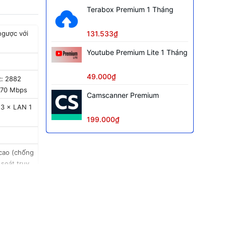
Terabox Premium 1 Tháng
131.533₫
ngược với
Youtube Premium Lite 1 Tháng
49.000₫
z: 2882
570 Mbps
Camscanner Premium
 3 × LAN 1
199.000₫
cao (chống
soát truy
ạng mesh
OS) hoặc