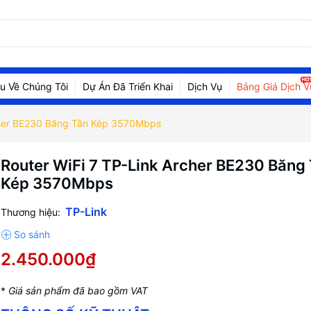
ệu Về Chúng Tôi
Dự Án Đã Triển Khai
Dịch Vụ
Bảng Giá Dịch V
rcher BE230 Băng Tần Kép 3570Mbps
Router WiFi 7 TP-Link Archer BE230 Băng
Kép 3570Mbps
TP-Link
Thương hiệu:
2.450.000₫
*
Giá sản phẩm đã bao gồm VAT