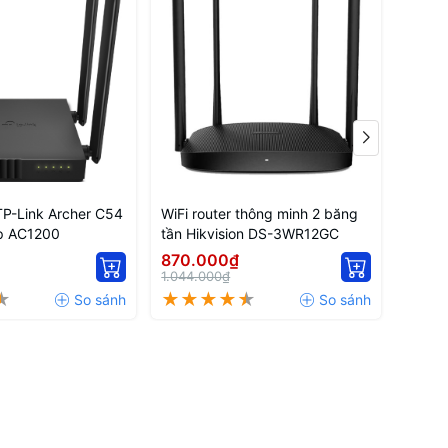
TP-Link Archer C54
WiFi router thông minh 2 băng
WiFi r
p AC1200
tần Hikvision DS-3WR12GC
tần H
870.000₫
680.
1.044.000₫
816.0