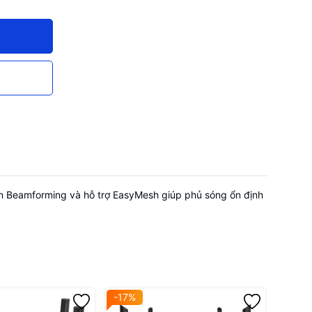
 ngưng tụ
en Beamforming và hỗ trợ EasyMesh giúp phủ sóng ổn định
-17%
-17%