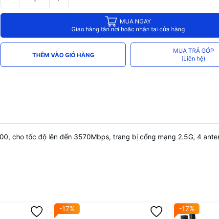
Bảo mật Wi-Fi
WPA, WPA2, WPA3
Kích thước (tham khảo)
Khoảng 215 × 120 × 38 mm
MUA NGAY
Giao hàng tận nơi hoặc nhận tại cửa hàng
Nguồn điện
12 V DC / 2 A
MUA TRẢ GÓP
Môi trường hoạt động
0 °C – 40 °C, 10 – 90 % độ ẩm không
THÊM VÀO GIỎ HÀNG
(Liên hệ)
600, cho tốc độ lên đến 3570Mbps, trang bị cổng mạng 2.5G, 4 ant
-17%
-17%