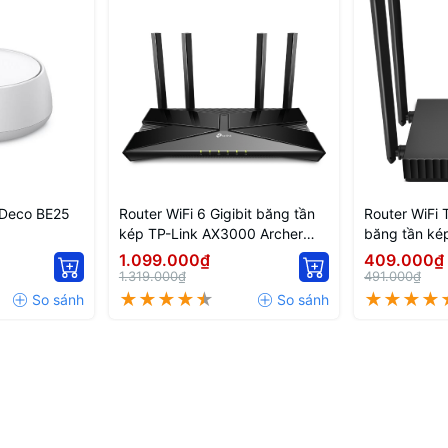
 Deco BE25
Router WiFi 6 Gigibit băng tần
Router WiFi 
kép TP-Link AX3000 Archer
băng tần ké
AX53
1.099.000₫
409.000₫
1.319.000₫
491.000₫