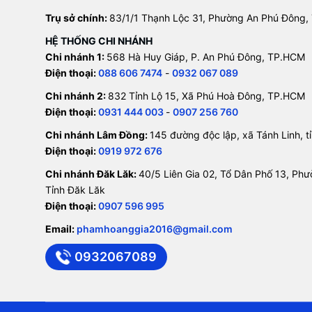
Trụ sở chính:
83/1/1 Thạnh Lộc 31, Phường An Phú Đông,
HỆ THỐNG CHI NHÁNH
Chi nhánh 1:
568 Hà Huy Giáp, P. An Phú Đông, TP.HCM
Điện thoại:
088 606 7474
-
0932 067 089
Chi nhánh 2:
832 Tỉnh Lộ 15, Xã Phú Hoà Đông, TP.HCM
Điện thoại:
0931 444 003
-
0907 256 760
Chi nhánh Lâm Đồng:
145 đường độc lập, xã Tánh Linh, 
Điện thoại:
0919 972 676
Chi nhánh Đăk Lăk:
40/5 Liên Gia 02, Tổ Dân Phố 13, Ph
Tỉnh Đăk Lăk
Điện thoại:
0907 596 995
Email:
phamhoanggia2016@gmail.com
0932067089