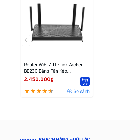
Router WiFi 7 TP-Link Archer
BE230 Băng Tần Kép
3570Mbps
2.450.000₫
KHÁCH HÀNG - ĐỐI TÁC