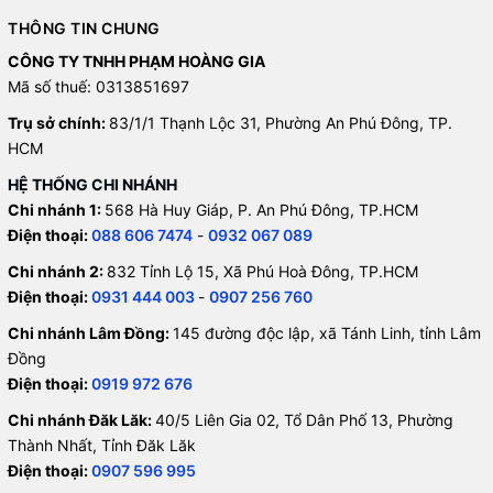
THÔNG TIN CHUNG
CÔNG TY TNHH PHẠM HOÀNG GIA
Mã số thuế: 0313851697
Trụ sở chính:
83/1/1 Thạnh Lộc 31, Phường An Phú Đông, TP.
HCM
HỆ THỐNG CHI NHÁNH
Chi nhánh 1:
568 Hà Huy Giáp, P. An Phú Đông, TP.HCM
Điện thoại:
088 606 7474
-
0932 067 089
Chi nhánh 2:
832 Tỉnh Lộ 15, Xã Phú Hoà Đông, TP.HCM
Điện thoại:
0931 444 003
-
0907 256 760
Chi nhánh Lâm Đồng:
145 đường độc lập, xã Tánh Linh, tỉnh Lâm
Đồng
Điện thoại:
0919 972 676
Chi nhánh Đăk Lăk:
40/5 Liên Gia 02, Tổ Dân Phố 13, Phường
Thành Nhất, Tỉnh Đăk Lăk
Điện thoại:
0907 596 995