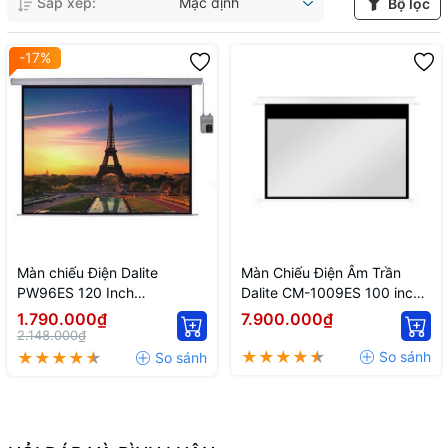
Sắp xếp:
Mặc định
Bộ lọc
-17%
Màn chiếu Điện Dalite
Màn Chiếu Điện Âm Trần
PW96ES 120 Inch
Dalite CM-1009ES 100 inch
(2m44x1m83/ 96 inch x 72
2m21 x 1m25
1.790.000₫
7.900.000₫
inch / tỷ lệ 4:3/ Matte white)
2.148.000₫