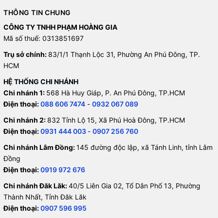
THÔNG TIN CHUNG
CÔNG TY TNHH PHẠM HOÀNG GIA
Mã số thuế: 0313851697
Trụ sở chính:
83/1/1 Thạnh Lộc 31, Phường An Phú Đông, TP.
HCM
HỆ THỐNG CHI NHÁNH
Chi nhánh 1:
568 Hà Huy Giáp, P. An Phú Đông, TP.HCM
Điện thoại:
088 606 7474
-
0932 067 089
Chi nhánh 2:
832 Tỉnh Lộ 15, Xã Phú Hoà Đông, TP.HCM
Điện thoại:
0931 444 003
-
0907 256 760
Chi nhánh Lâm Đồng:
145 đường độc lập, xã Tánh Linh, tỉnh Lâm
Đồng
Điện thoại:
0919 972 676
Chi nhánh Đăk Lăk:
40/5 Liên Gia 02, Tổ Dân Phố 13, Phường
Thành Nhất, Tỉnh Đăk Lăk
Điện thoại:
0907 596 995