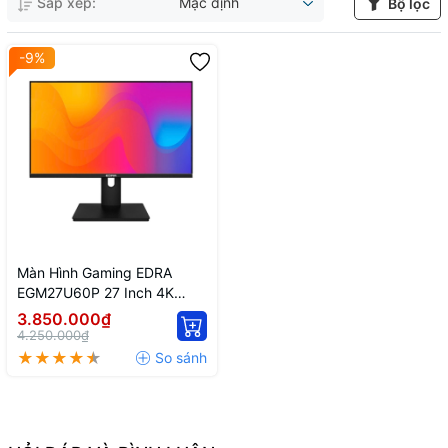
Sắp xếp:
Mặc định
Bộ lọc
-9%
Màn Hình Gaming EDRA
EGM27U60P 27 Inch 4K
UHD 60Hz IPS A+
3.850.000₫
4.250.000₫