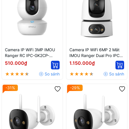
Camera IP WiFi 3MP IMOU
Camera IP WiFi 6MP 2 Mắt
Ranger RC IPC-GK2CP-
IMOU Ranger Dual Pro IPC-
3C0WR Tích Hợp Nút Gọi
S2XEP-6M0S AI Có Màu
510.000₫
1.150.000₫
Đêm
-31%
-29%