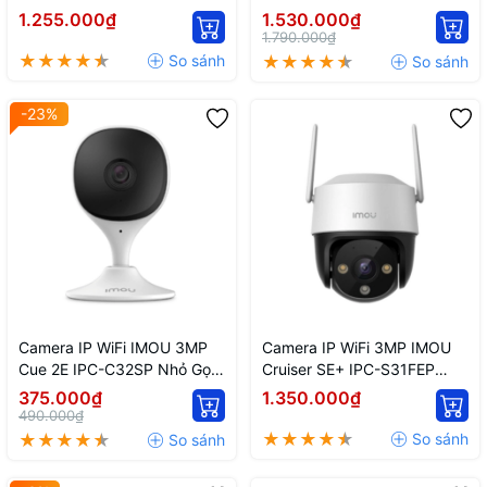
5M0WEZ Quay Quét Zoom
S2XP-10M0WED AI Trong
1.255.000₫
1.530.000₫
12X
Nhà
1.790.000₫
-23%
Camera IP WiFi IMOU 3MP
Camera IP WiFi 3MP IMOU
Cue 2E IPC-C32SP Nhỏ Gọn
Cruiser SE+ IPC-S31FEP
Trong Nhà
Ngoài Trời Quay Quét Có
375.000₫
1.350.000₫
Màu Ban Đêm
490.000₫