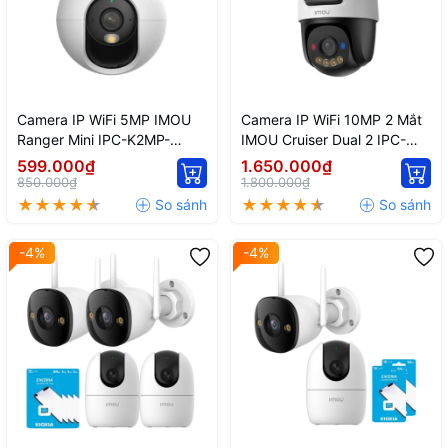
Camera IP WiFi 5MP IMOU
Camera IP WiFi 10MP 2 Mắt
Ranger Mini IPC-K2MP-
IMOU Cruiser Dual 2 IPC-
5H1WE Trong Nhà
S7XP-10M0WED AI Full Color
599.000₫
1.650.000₫
850.000₫
1.800.000₫
-4%
-4%