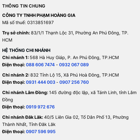
THÔNG TIN CHUNG
CÔNG TY TNHH PHẠM HOÀNG GIA
Mã số thuế: 0313851697
Trụ sở chính:
83/1/1 Thạnh Lộc 31, Phường An Phú Đông, TP.
HCM
HỆ THỐNG CHI NHÁNH
Chi nhánh 1:
568 Hà Huy Giáp, P. An Phú Đông, TP.HCM
Điện thoại:
088 606 7474
-
0932 067 089
Chi nhánh 2:
832 Tỉnh Lộ 15, Xã Phú Hoà Đông, TP.HCM
Điện thoại:
0931 444 003
-
0907 256 760
Chi nhánh Lâm Đồng:
145 đường độc lập, xã Tánh Linh, tỉnh Lâm
Đồng
Điện thoại:
0919 972 676
Chi nhánh Đăk Lăk:
40/5 Liên Gia 02, Tổ Dân Phố 13, Phường
Thành Nhất, Tỉnh Đăk Lăk
Điện thoại:
0907 596 995