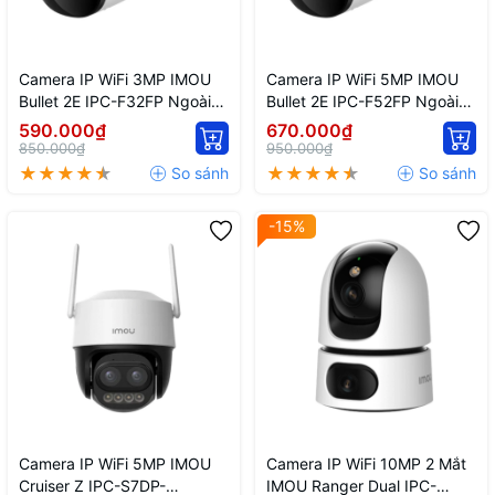
Camera IP WiFi 3MP IMOU
Camera IP WiFi 5MP IMOU
Bullet 2E IPC-F32FP Ngoài
Bullet 2E IPC-F52FP Ngoài
Trời Có Màu Ban Đêm
Trời Có Màu Ban Đêm
590.000₫
670.000₫
850.000₫
950.000₫
-15%
Camera IP WiFi 5MP IMOU
Camera IP WiFi 10MP 2 Mắt
Cruiser Z IPC-S7DP-
IMOU Ranger Dual IPC-