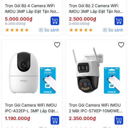
Trọn Gói Bộ 4 Camera WiFi
Trọn Gói Bộ 2 Camera WiFi
IMOU 3MP Lắp Đặt Tận Nơi
IMOU 3MP Lắp Đặt Tận Nơi
TPHCM
TPHCM
5.000.000₫
2.500.000₫
5.200.000₫
2.600.000₫
Trọn Gói Camera WiFi IMOU
Trọn Gói Camera WiFi IMOU
IPC-A32EP-L 3MP Lắp Đặt
2 Mắt IPC-S7XEP-10M0WED
Tận Nơi TPHCM
Lắp Đặt TPHCM
1.190.000₫
2.350.000₫