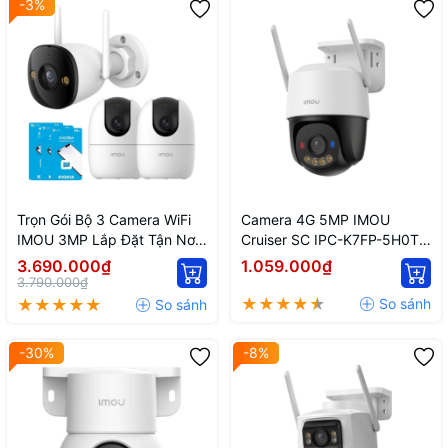
-3%
Trọn Gói Bộ 3 Camera WiFi
Camera 4G 5MP IMOU
IMOU 3MP Lắp Đặt Tận Nơi
Cruiser SC IPC-K7FP-5H0TE
TPHCM
Ngoài Trời Quay Quét Full
3.690.000₫
1.059.000₫
Color
3.790.000₫
-30%
-8%