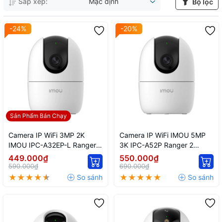
Sắp xếp:
Mặc định
Bộ lọc
-24%
-20%
Sản Phẩm Bán Chạy
Camera IP WiFi 3MP 2K
Camera IP WiFi IMOU 5MP
IMOU IPC-A32EP-L Ranger 2
3K IPC-A52P Ranger 2
Trong Nhà Quay Quét
Trong Nhà Quay Quét
449.000₫
550.000₫
590.000₫
690.000₫