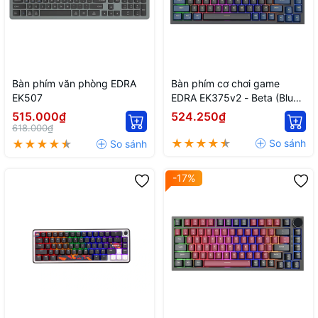
Bàn phím văn phòng EDRA
Bàn phím cơ chơi game
EK507
EDRA EK375v2 - Beta (Blue
+ Black)
515.000₫
524.250₫
618.000₫
-17%