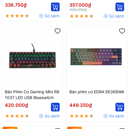
336.750₫
357.000₫
428.000₫
Bàn Phím Cơ Gaming Mini R8
Bàn phím cơ EDRA EK368WA
1037 LED USB Blueswitch
420.000₫
449.250₫