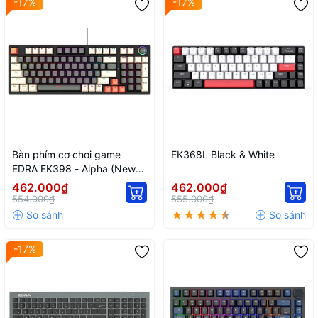
-17%
-17%
Bàn phím cơ chơi game
EK368L Black & White
EDRA EK398 - Alpha (New
Update)
462.000₫
462.000₫
554.000₫
555.000₫
-17%