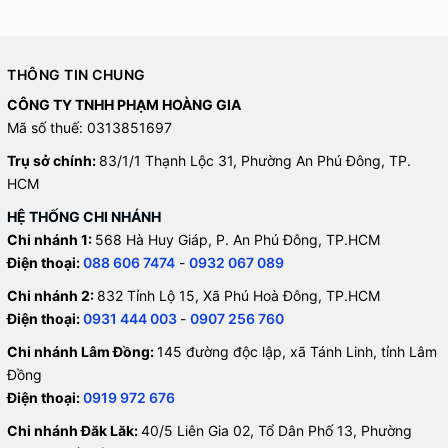
THÔNG TIN CHUNG
CÔNG TY TNHH PHẠM HOÀNG GIA
Mã số thuế: 0313851697
Trụ sở chính:
83/1/1 Thạnh Lộc 31, Phường An Phú Đông, TP.
HCM
HỆ THỐNG CHI NHÁNH
Chi nhánh 1:
568 Hà Huy Giáp, P. An Phú Đông, TP.HCM
Điện thoại:
088 606 7474
-
0932 067 089
Chi nhánh 2:
832 Tỉnh Lộ 15, Xã Phú Hoà Đông, TP.HCM
Điện thoại:
0931 444 003
-
0907 256 760
Chi nhánh Lâm Đồng:
145 đường độc lập, xã Tánh Linh, tỉnh Lâm
Đồng
Điện thoại:
0919 972 676
Chi nhánh Đăk Lăk:
40/5 Liên Gia 02, Tổ Dân Phố 13, Phường