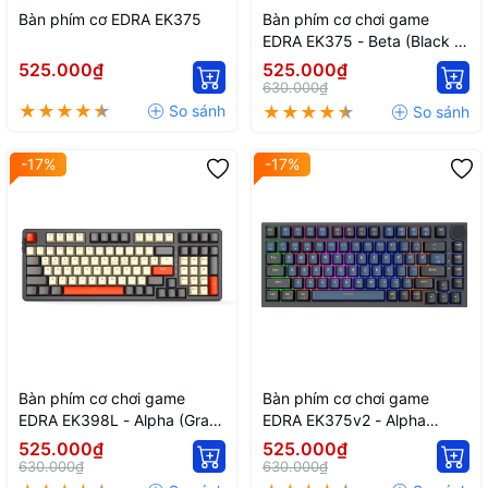
Bàn phím cơ EDRA EK375
Bàn phím cơ chơi game
EDRA EK375 - Beta (Black +
Red)
525.000₫
525.000₫
630.000₫
-17%
-17%
Bàn phím cơ chơi game
Bàn phím cơ chơi game
EDRA EK398L - Alpha (Gray
EDRA EK375v2 - Alpha
+ Off White)
(Black + Blue)
525.000₫
525.000₫
630.000₫
630.000₫