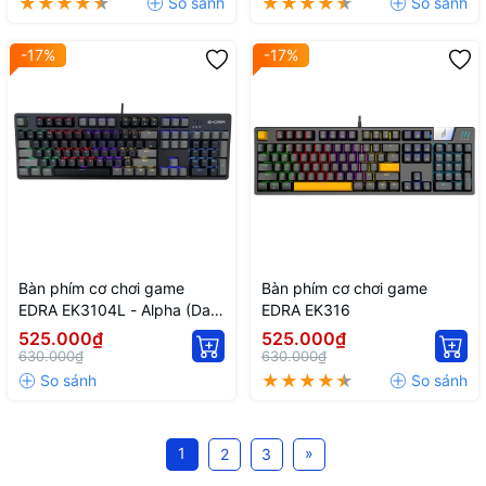
-17%
-17%
Bàn phím cơ chơi game
Bàn phím cơ chơi game
EDRA EK3104L - Alpha (Dark
EDRA EK316
Gray + Black)
525.000₫
525.000₫
630.000₫
630.000₫
1
»
2
3