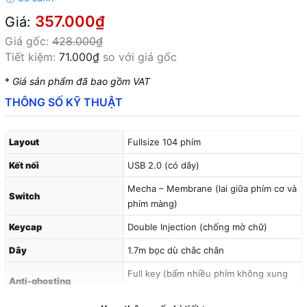
357.000₫
Giá:
Giá gốc:
428.000₫
Tiết kiệm:
71.000₫
so với giá gốc
*
Giá sản phẩm đã bao gồm VAT
THÔNG SỐ KỸ THUẬT
Layout
Fullsize 104 phím
Kết nối
USB 2.0 (có dây)
Mecha – Membrane (lai giữa phím cơ và
Switch
phím màng)
Keycap
Double Injection (chống mờ chữ)
Dây
1.7m bọc dù chắc chắn
Full key (bấm nhiều phím không xung
Anti-ghosting
đột)