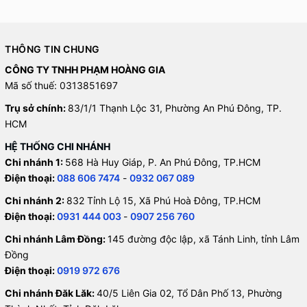
THÔNG TIN CHUNG
CÔNG TY TNHH PHẠM HOÀNG GIA
Mã số thuế: 0313851697
Trụ sở chính:
83/1/1 Thạnh Lộc 31, Phường An Phú Đông, TP.
HCM
HỆ THỐNG CHI NHÁNH
Chi nhánh 1:
568 Hà Huy Giáp, P. An Phú Đông, TP.HCM
Điện thoại:
088 606 7474
-
0932 067 089
Chi nhánh 2:
832 Tỉnh Lộ 15, Xã Phú Hoà Đông, TP.HCM
Điện thoại:
0931 444 003
-
0907 256 760
Chi nhánh Lâm Đồng:
145 đường độc lập, xã Tánh Linh, tỉnh Lâm
Đồng
Điện thoại:
0919 972 676
Chi nhánh Đăk Lăk:
40/5 Liên Gia 02, Tổ Dân Phố 13, Phường