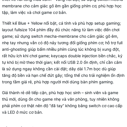
membrane cho cảm giác gõ êm gần giống phím cơ, phù hợp học
tập, làm việc và chơi game cơ bản.
Thiết kế Blue + Yellow nổi bật, cá tính và phù hợp setup gaming;
layout fullsize 104 phím đầy đủ chức năng từ làm việc đến chơi
game; sử dụng switch mecha-membrane cho cảm giác gõ êm,
nhẹ tay nhưng vẫn có độ nảy tương đối giống phím cơ; hỗ trợ full
anti-ghosting giúp bấm nhiều phím cùng lúc không bị xung đột,
rất hữu ích khi chơi game; keycaps double injection bền chắc, ký
tự khó bị mờ theo thời gian; kết nối USB 2.0 ổn định, chỉ cần cắm
là sử dụng ngay không cần cài đặt; dây dài 1.7m bọc dù giúp
tăng độ bền và hạn chế đứt gãy; tổng thể cho trải nghiệm ổn định
trong tầm giá rẻ, phù hợp người mới dùng bàn phím gaming.
Giá thành rẻ dễ tiếp cận, phù hợp học sinh – sinh viên và game
thủ mới, dùng ổn cho game nhẹ và văn phòng, tuy nhiên không
phải phím cơ thật nên độ “đã tay” không bằng switch cơ cao cấp
và LED ở mức cơ bản.