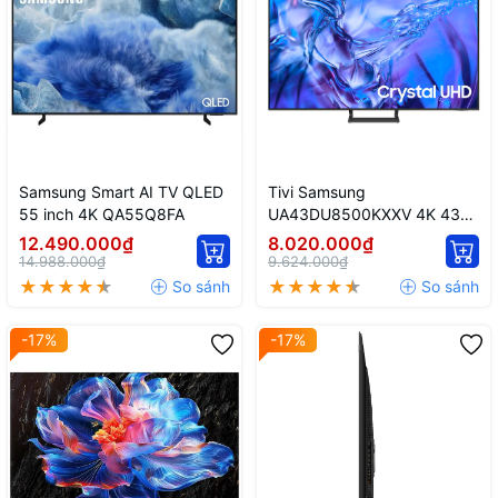
Samsung Smart AI TV QLED
Tivi Samsung
55 inch 4K QA55Q8FA
UA43DU8500KXXV 4K 43
inch crystal UHD 2024
12.490.000₫
8.020.000₫
14.988.000₫
9.624.000₫
-17%
-17%