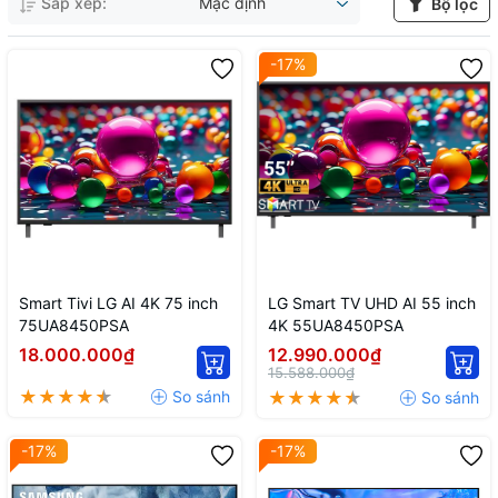
Sắp xếp:
Mặc định
Bộ lọc
-17%
Smart Tivi LG AI 4K 75 inch
LG Smart TV UHD AI 55 inch
75UA8450PSA
4K 55UA8450PSA
18.000.000₫
12.990.000₫
15.588.000₫
-17%
-17%