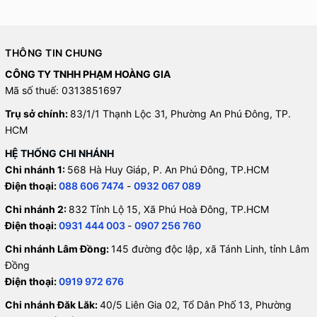
THÔNG TIN CHUNG
CÔNG TY TNHH PHẠM HOÀNG GIA
Mã số thuế: 0313851697
Trụ sở chính:
83/1/1 Thạnh Lộc 31, Phường An Phú Đông, TP.
HCM
HỆ THỐNG CHI NHÁNH
Chi nhánh 1:
568 Hà Huy Giáp, P. An Phú Đông, TP.HCM
Điện thoại:
088 606 7474
-
0932 067 089
Chi nhánh 2:
832 Tỉnh Lộ 15, Xã Phú Hoà Đông, TP.HCM
Điện thoại:
0931 444 003
-
0907 256 760
Chi nhánh Lâm Đồng:
145 đường độc lập, xã Tánh Linh, tỉnh Lâm
Đồng
Điện thoại:
0919 972 676
Chi nhánh Đăk Lăk:
40/5 Liên Gia 02, Tổ Dân Phố 13, Phường