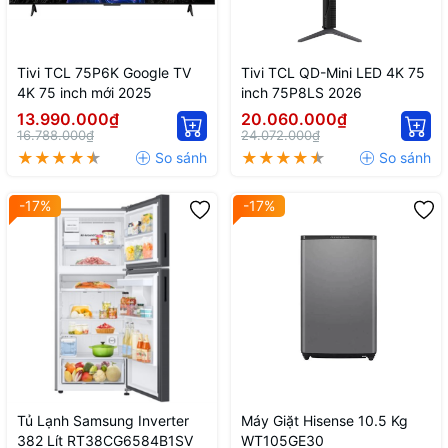
Tivi TCL 75P6K Google TV
Tivi TCL QD-Mini LED 4K 75
4K 75 inch mới 2025
inch 75P8LS 2026
13.990.000₫
20.060.000₫
16.788.000₫
24.072.000₫
-17%
-17%
Tủ Lạnh Samsung Inverter
Máy Giặt Hisense 10.5 Kg
382 Lít RT38CG6584B1SV
WT105GE30