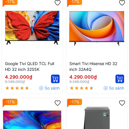
-17%
-17%
Google Tivi QLED TCL Full
Smart Tivi Hisense HD 32
HD 32 inch 32S5K
inch 32A4Q
4.290.000₫
4.290.000₫
5.148.000₫
5.148.000₫
-17%
-17%