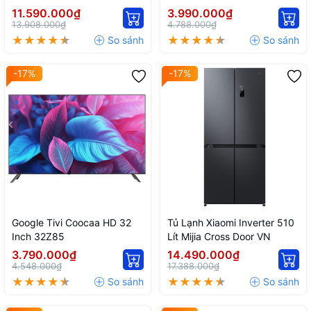
11.590.000₫
3.990.000₫
13.908.000₫
4.788.000₫
-17%
-17%
Google Tivi Coocaa HD 32
Tủ Lạnh Xiaomi Inverter 510
Inch 32Z85
Lít Mijia Cross Door VN
3.790.000₫
14.490.000₫
4.548.000₫
17.388.000₫