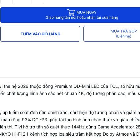
HDMI
4 cổng HDMI, có 1 cổng HDMI eARC 
MUA NGAY
Điều khiển bằng giọng nói
Google Assistant
Giao hàng tận nơi hoặc nhận tại cửa hàng
Chiếu hình từ điện thoại
AirPlay 2
MUA TRẢ GÓP
THÊM VÀO GIỎ HÀNG
Remote thông minh
Tích hợp micro tìm kiếm giọng nói
(Liên hệ)
ivi thế hệ 2026 thuộc dòng Premium QD-Mini LED của TCL, sở hữu m
 chất lượng hình ảnh sắc nét chuẩn 4K, độ tương phản cao, màu sắc
iúp kiểm soát đèn nền chính xác, cải thiện độ tương phản và giảm
 màu rộng 93% DCI-P3 giúp tái tạo hình ảnh chân thực và giàu chiều
iển thị. Tivi hỗ trợ tần số quét thực 144Hz cùng Game Accelerator
YO Hi-Fi 2.1 kênh tích hợp loa siêu trầm kết hợp Dolby Atmos và D