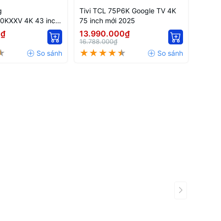
g
Tivi TCL 75P6K Google TV 4K
KXXV 4K 43 inch
75 inch mới 2025
 2024
0₫
13.990.000₫
16.788.000₫