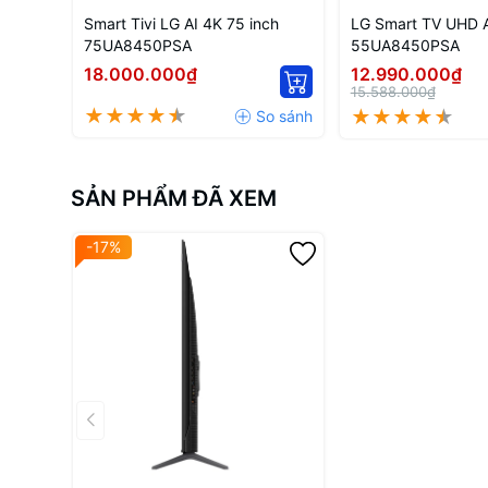
Smart Tivi LG AI 4K 75 inch
LG Smart TV UHD A
75UA8450PSA
55UA8450PSA
18.000.000₫
12.990.000₫
15.588.000₫
SẢN PHẨM ĐÃ XEM
-17%