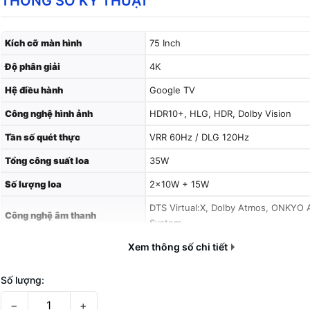
THÔNG SỐ KỸ THUẬT
Kích cỡ màn hình
75 Inch
Độ phân giải
4K
Hệ điều hành
Google TV
Công nghệ hình ảnh
HDR10+, HLG, HDR, Dolby Vision
Tần số quét thực
VRR 60Hz / DLG 120Hz
Tổng công suất loa
35W
Số lượng loa
2×10W + 15W
DTS Virtual:X, Dolby Atmos, ONKYO 
Công nghệ âm thanh
System
Kết nối Internet
Xem thông số chi tiết
Wifi 5, LAN
Kết nối không dây
Bluetooth 5.4
Số lượng:
USB
1 x USB 2.0, 1 x USB 3.0
−
+