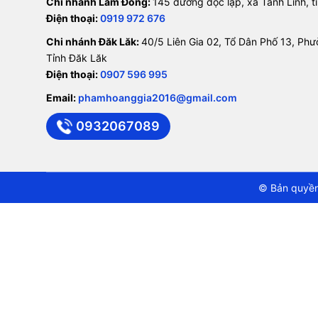
Chi nhánh Lâm Đồng:
145 đường độc lập, xã Tánh Linh, 
Điện thoại:
0919 972 676
Chi nhánh Đăk Lăk:
40/5 Liên Gia 02, Tổ Dân Phố 13, Ph
Tỉnh Đăk Lăk
Điện thoại:
0907 596 995
Email:
phamhoanggia2016@gmail.com
0932067089
© Bản quyền