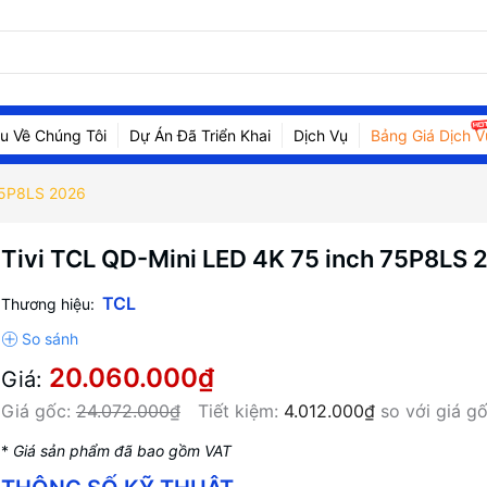
ệu Về Chúng Tôi
Dự Án Đã Triển Khai
Dịch Vụ
Bảng Giá Dịch V
75P8LS 2026
Tivi TCL QD-Mini LED 4K 75 inch 75P8LS 
TCL
Thương hiệu:
20.060.000₫
Giá:
Giá gốc:
24.072.000₫
Tiết kiệm:
4.012.000₫
so với giá g
*
Giá sản phẩm đã bao gồm VAT