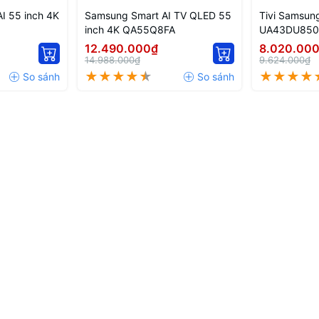
I 55 inch 4K
Samsung Smart AI TV QLED 55
Tivi Samsun
inch 4K QA55Q8FA
UA43DU8500
crystal UHD
12.490.000₫
8.020.00
14.988.000₫
9.624.000₫