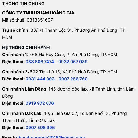
THÔNG TIN CHUNG
CÔNG TY TNHH PHẠM HOÀNG GIA
Mã số thuế: 0313851697
Trụ sở chính:
83/1/1 Thạnh Lộc 31, Phường An Phú Đông, TP.
HCM
HỆ THỐNG CHI NHÁNH
Chi nhánh 1:
568 Hà Huy Giáp, P. An Phú Đông, TP.HCM
Điện thoại:
088 606 7474
-
0932 067 089
Chi nhánh 2:
832 Tỉnh Lộ 15, Xã Phú Hoà Đông, TP.HCM
Điện thoại:
0931 444 003
-
0907 256 760
Chi nhánh Lâm Đồng:
145 đường độc lập, xã Tánh Linh, tỉnh Lâm
Đồng
Điện thoại:
0919 972 676
Chi nhánh Đăk Lăk:
40/5 Liên Gia 02, Tổ Dân Phố 13, Phường
Thành Nhất, Tỉnh Đăk Lăk
Điện thoại:
0907 596 995
Email:
phamhoanggia2016@gmail.com