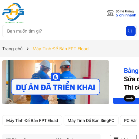
Số hệ thống
5 chi nhánh
Trang chủ
Máy Tính Để Bàn FPT Elead
Máy Tính Để Bàn FPT Elead
Máy Tính Để Bàn SingPC
PC Văn 