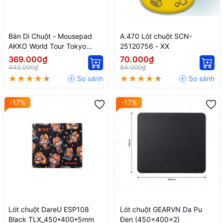
Bàn Di Chuột - Mousepad
A.470 Lót chuột SCN-
AKKO World Tour Tokyo
25120756 - XX
Extended
369.000₫
70.000₫
443.000₫
84.000₫
-17%
-17%
Lót chuột DareU ESP108
Lót chuột GEARVN Da Pu
Black TLX_450*400*5mm
Đen (450x400x2)