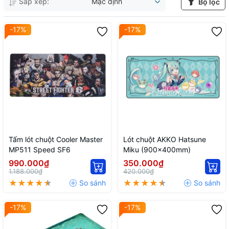
Sắp xếp:
Mặc định
Bộ lọc
-17%
-17%
Tấm lót chuột Cooler Master
Lót chuột AKKO Hatsune
MP511 Speed SF6
Miku (900x400mm)
990.000₫
350.000₫
1.188.000₫
420.000₫
-17%
-17%