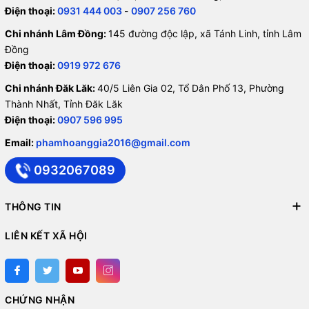
Điện thoại:
0931 444 003
-
0907 256 760
Chi nhánh Lâm Đồng:
145 đường độc lập, xã Tánh Linh, tỉnh Lâm
Đồng
Điện thoại:
0919 972 676
Chi nhánh Đăk Lăk:
40/5 Liên Gia 02, Tổ Dân Phố 13, Phường
Thành Nhất, Tỉnh Đăk Lăk
Điện thoại:
0907 596 995
Email:
phamhoanggia2016@gmail.com
0932067089
THÔNG TIN
LIÊN KẾT XÃ HỘI
CHỨNG NHẬN