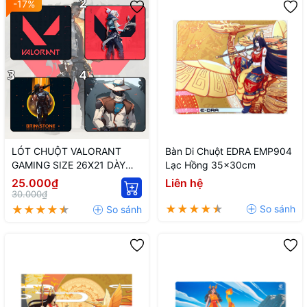
-17%
LÓT CHUỘT VALORANT
Bàn Di Chuột EDRA EMP904
GAMING SIZE 26X21 DÀY
Lạc Hồng 35x30cm
3MM
25.000₫
Liên hệ
30.000₫