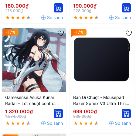
180.000₫
190.000₫
216.000₫
228.000₫
-17%
-17%
Gamesense Asuka Kunai
Bàn Di Chuột - Mousepad
Radar – Lót chuột control
Razer Sphex V3 Ultra Thin
limited
Size Small | Large
1.320.000₫
699.000₫
1.584.000₫
839.000₫