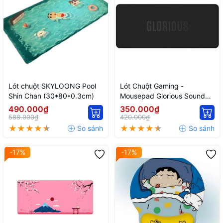
Lót chuột SKYLOONG Pool
Lót Chuột Gaming -
Shin Chan (30*80*0.3cm)
Mousepad Glorious Sound
Dampening | 75% TKL
490.000₫
350.000₫
588.000₫
420.000₫
-17%
-17%