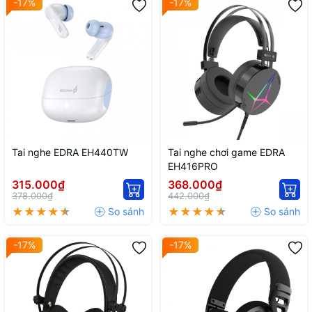
-17%
-17%
Tai nghe EDRA EH440TW
Tai nghe chơi game EDRA
EH416PRO
315.000₫
368.000₫
378.000₫
442.000₫
-17%
-17%