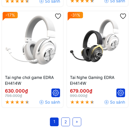
-17%
-31%
Tai nghe chơi game EDRA
Tai Nghe Gaming EDRA
EH414W
EH414W
630.000₫
679.000₫
756.000₫
990.000₫
1
»
2