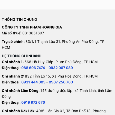
THÔNG TIN CHUNG
CÔNG TY TNHH PHẠM HOÀNG GIA
Mã số thuế: 0313851697
Trụ sở chính:
83/1/1 Thạnh Lộc 31, Phường An Phú Đông, TP.
HCM
HỆ THỐNG CHI NHÁNH
Chi nhánh 1:
568 Hà Huy Giáp, P. An Phú Đông, TP.HCM
Điện thoại:
088 606 7474
-
0932 067 089
Chi nhánh 2:
832 Tỉnh Lộ 15, Xã Phú Hoà Đông, TP.HCM
Điện thoại:
0931 444 003
-
0907 256 760
Chi nhánh Lâm Đồng:
145 đường độc lập, xã Tánh Linh, tỉnh Lâm
Đồng
Điện thoại:
0919 972 676
Chi nhánh Đăk Lăk:
40/5 Liên Gia 02, Tổ Dân Phố 13, Phường