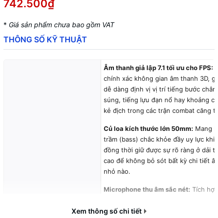
742.500₫
*
Giá sản phẩm chưa bao gồm VAT
THÔNG SỐ KỸ THUẬT
Âm thanh giả lập 7.1 tối ưu cho FPS:
T
chính xác không gian âm thanh 3D, g
dễ dàng định vị vị trí tiếng bước châ
súng, tiếng lựu đạn nổ hay khoảng c
kẻ địch trong các trận combat căng t
Củ loa kích thước lớn 50mm:
Mang lạ
trầm (bass) chắc khỏe đầy uy lực khi 
đồng thời giữ được sự rõ ràng ở dải t
cao để không bỏ sót bất kỳ chi tiết 
nhỏ nào.
Microphone thu âm sắc nét:
Tích hợp
tạp âm thông minh giảm thiểu tiếng 
Tính năng nổi bật
Xem thông số chi tiết
trường, giúp giọng nói truyền đi clear