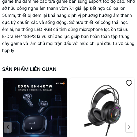
game thủ đam mê các tựa game bắn súng Esport tốc độ cao. Nhờ
sở hữu công nghệ âm thanh vòm 7.1 giả lập kết hợp củ loa lớn
50mm, thiết bị đem lại khả năng định vị phương hướng âm thanh
cực kỳ chuẩn xác và sống động. Sở hữu thiết kế công thái học
êm ái, hệ thống LED RGB cá tính cùng microphone lọc ồn tối ưu,
E-Dra EH418FPS là vũ khí đắc lực giúp bạn hoàn toàn tập trung
cày game và làm chủ mọi trận đấu với mức chi phí đầu tư vô cùng
hợp lý.
SẢN PHẨM LIÊN QUAN