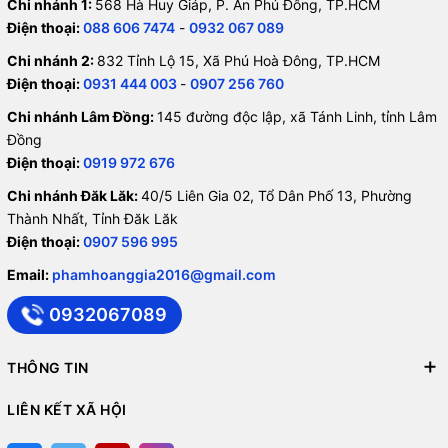
Chi nhánh 1:
568 Hà Huy Giáp, P. An Phú Đông, TP.HCM
Điện thoại:
088 606 7474
-
0932 067 089
Chi nhánh 2:
832 Tỉnh Lộ 15, Xã Phú Hoà Đông, TP.HCM
Điện thoại:
0931 444 003
-
0907 256 760
Chi nhánh Lâm Đồng:
145 đường độc lập, xã Tánh Linh, tỉnh Lâm
Đồng
Điện thoại:
0919 972 676
Chi nhánh Đăk Lăk:
40/5 Liên Gia 02, Tổ Dân Phố 13, Phường
Thành Nhất, Tỉnh Đăk Lăk
Điện thoại:
0907 596 995
Email:
phamhoanggia2016@gmail.com
0932067089
THÔNG TIN
LIÊN KẾT XÃ HỘI