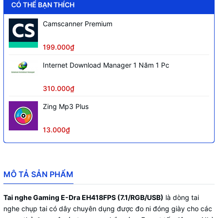
Đường kính củ loa (Driver)
50mm
(Tái tạo dải âm trường rộng và 
CÓ THỂ BẠN THÍCH
Trở kháng / Độ nhạy
32 Omega / 115dB += 3dB
Camscanner Premium
Tần số đáp ứng
20Hz - 20KHz
199.000₫
Định hướng, tích hợp công nghệ lọc n
Microphone
thể điều chỉnh góc ôm
Internet Download Manager 1 Năm 1 Pc
Đèn
LED RGB
tự động đổi màu hiệu ứ
Hệ thống đèn LED
310.000₫
tính ở hai bên củ tai
Zing Mp3 Plus
Đệm mút bọc da PU cao cấp, dày dặn
Chất liệu đệm tai
âm tốt
13.000₫
MÔ TẢ SẢN PHẨM
Tai nghe Gaming E-Dra EH418FPS (7.1/RGB/USB)
là dòng tai
nghe chụp tai có dây chuyên dụng được đo ni đóng giày cho các