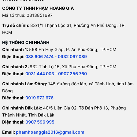
CÔNG TY TNHH PHẠM HOÀNG GIA
Mã số thuế: 0313851697
Trụ sở chính:
83/1/1 Thạnh Lộc 31, Phường An Phú Đông, TP.
HCM
HỆ THỐNG CHI NHÁNH
Chi nhánh 1:
568 Hà Huy Giáp, P. An Phú Đông, TP.HCM
Điện thoại:
088 606 7474
-
0932 067 089
Chi nhánh 2:
832 Tỉnh Lộ 15, Xã Phú Hoà Đông, TP.HCM
Điện thoại:
0931 444 003
-
0907 256 760
Chi nhánh Lâm Đồng:
145 đường độc lập, xã Tánh Linh, tỉnh Lâm
Đồng
Điện thoại:
0919 972 676
Chi nhánh Đăk Lăk:
40/5 Liên Gia 02, Tổ Dân Phố 13, Phường
Thành Nhất, Tỉnh Đăk Lăk
Điện thoại:
0907 596 995
Email:
phamhoanggia2016@gmail.com