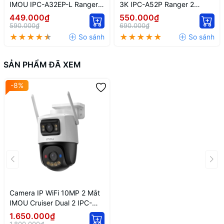
IMOU IPC-A32EP-L Ranger 2
3K IPC-A52P Ranger 2
Trong Nhà Quay Quét
Trong Nhà Quay Quét
449.000₫
550.000₫
590.000₫
690.000₫
SẢN PHẨM ĐÃ XEM
-8%
Camera IP WiFi 10MP 2 Mắt
IMOU Cruiser Dual 2 IPC-
S7XP-10M0WED AI Full Color
1.650.000₫