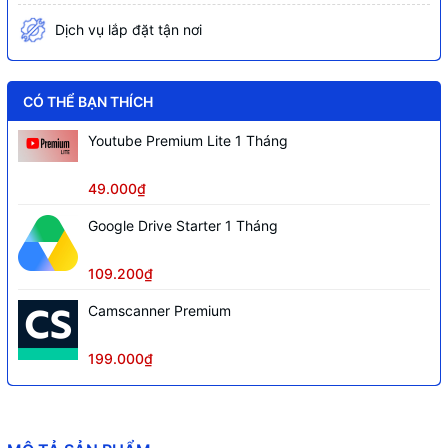
phát hiện vắng mặt
Dịch vụ lắp đặt tận nơi
Báo động chủ động bằng còi 110dB và
Báo động
đèn chớp xanh đỏ
CÓ THỂ BẠN THÍCH
Hỗ trợ Wi-Fi 6 băng tần 2.4GHz, cổng
Kết nối
LAN
Youtube Premium Lite 1 Tháng
Lưu trữ
Khe cắm thẻ nhớ Micro SD tối đa 512GB
49.000₫
Chuẩn tương thích
Hỗ trợ ONVIF
Google Drive Starter 1 Tháng
Nguồn điện
DC 12V 1A
Điện năng tiêu thụ
Nhỏ hơn 12W
109.200₫
Chất liệu vỏ
Vỏ plastic
Camscanner Premium
199.000₫