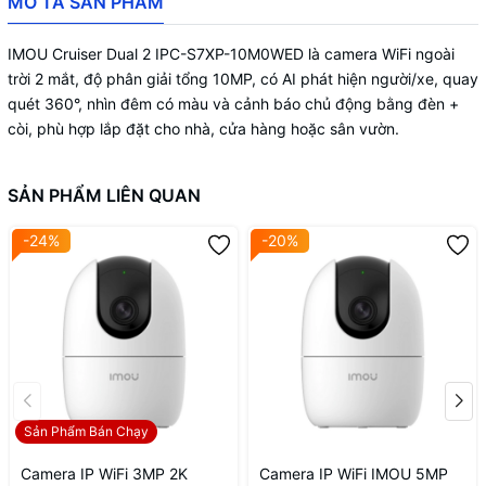
MÔ TẢ SẢN PHẨM
IMOU Cruiser Dual 2 IPC-S7XP-10M0WED là camera WiFi ngoài
trời 2 mắt, độ phân giải tổng 10MP, có AI phát hiện người/xe, quay
quét 360°, nhìn đêm có màu và cảnh báo chủ động bằng đèn +
còi, phù hợp lắp đặt cho nhà, cửa hàng hoặc sân vườn.
SẢN PHẨM LIÊN QUAN
-24%
-20%
Sản Phẩm Bán Chạy
Camera IP WiFi 3MP 2K
Camera IP WiFi IMOU 5MP