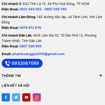
Chi nhánh 2:
832 Tỉnh Lộ 15, Xã Phú Hoà Đông, TP.HCM
Điện thoại:
0931 444 003
-
0907 256 760
Chi nhánh Lâm Đồng:
145 đường độc lập, xã Tánh Linh, tỉnh Lâm
Đồng
Điện thoại:
0919 972 676
Chi nhánh Đăk Lăk:
40/5 Liên Gia 02, Tổ Dân Phố 13, Phường
Thành Nhất, Tỉnh Đăk Lăk
Điện thoại:
0907 596 995
Email:
phamhoanggia2016@gmail.com
0932067089
THÔNG TIN
LIÊN KẾT XÃ HỘI