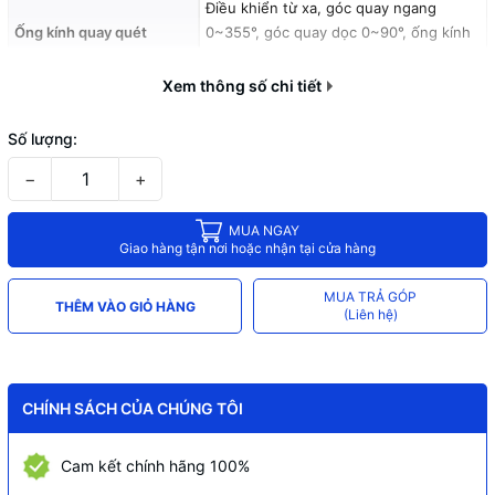
Điều khiển từ xa, góc quay ngang
Ống kính quay quét
0~355°, góc quay dọc 0~90°, ống kính
cố định 3.6mm, góc nhìn 73°
Xem thông số chi tiết
Chuẩn nén
H.265
Tốc độ khung hình
15fps
Số lượng:
Chống ngược sáng
HDR
−
+
Chế độ riêng tư
Có (new)
MUA NGAY
Chế độ ánh sáng kép thông minh với 4
Giao hàng tận nơi hoặc nhận tại cửa hàng
Chế độ ban đêm
chế độ ban đêm
MUA TRẢ GÓP
Hồng ngoại và đèn LED trên cả 2 ống
THÊM VÀO GIỎ HÀNG
(Liên hệ)
Tầm nhìn ban đêm
kính, tầm xa 30m
Đàm thoại 2 chiều với mic và loa tích
Âm thanh
hợp sẵn
CHÍNH SÁCH CỦA CHÚNG TÔI
Theo dõi thông minh
Hỗ trợ Smart Tracking
Cam kết chính hãng 100%
Hỗ trợ IMOU Algo Play phát hiện xe,
Tính năng AI
phát hiện người, xâm nhập, vạch kẻ,