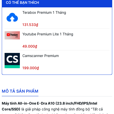
cực kỳ dễ tiếp cận cho học sinh, văn
CÓ THỂ BẠN THÍCH
phòng hằng ngày.
Terabox Premium 1 Tháng
Bo mạch chủ
ITX
131.533₫
Chipset
i5-12450H
Youtube Premium Lite 1 Tháng
RAM/SSD/HDD
Không bao gồm
Kích thước màn hình
23.8 inch
49.000₫
Độ phân giải
Full HD (1920x1080)
Camscanner Premium
Tấm nền
IPS (góc nhìn 178/178 độ)
199.000₫
Tần số quét
100Hz
Độ sáng
250 cd/m2
Màu sắc
16.7 triệu màu
MÔ TẢ SẢN PHẨM
Loa
Có (2 loa)
Máy tính All-in-One E-Dra A10 (23.8 inch/FHD/IPS/Intel
USB 3.0 x 2, USB 2.0 x 3, Type-C x 1,
Core/SSD)
là giải pháp công nghệ máy tính đồng bộ "Tất cả
Cổng I/O
Audio x 2, HDMI x 1, DC x 1