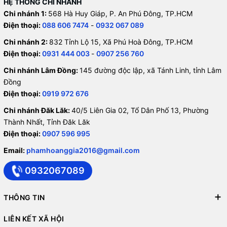
HỆ THỐNG CHI NHÁNH
Chi nhánh 1:
568 Hà Huy Giáp, P. An Phú Đông, TP.HCM
Điện thoại:
088 606 7474
-
0932 067 089
Chi nhánh 2:
832 Tỉnh Lộ 15, Xã Phú Hoà Đông, TP.HCM
Điện thoại:
0931 444 003
-
0907 256 760
Chi nhánh Lâm Đồng:
145 đường độc lập, xã Tánh Linh, tỉnh Lâm
Đồng
Điện thoại:
0919 972 676
Chi nhánh Đăk Lăk:
40/5 Liên Gia 02, Tổ Dân Phố 13, Phường
Thành Nhất, Tỉnh Đăk Lăk
Điện thoại:
0907 596 995
Email:
phamhoanggia2016@gmail.com
0932067089
THÔNG TIN
LIÊN KẾT XÃ HỘI