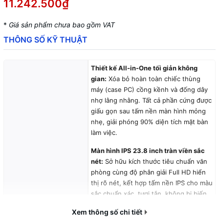
11.242.500₫
*
Giá sản phẩm chưa bao gồm VAT
THÔNG SỐ KỸ THUẬT
Thiết kế All-in-One tối giản không
gian:
Xóa bỏ hoàn toàn chiếc thùng
máy (case PC) cồng kềnh và đống dây
nhợ lằng nhằng. Tất cả phần cứng được
giấu gọn sau tấm nền màn hình mỏng
nhẹ, giải phóng 90% diện tích mặt bàn
làm việc.
Màn hình IPS 23.8 inch tràn viền sắc
nét:
Sở hữu kích thước tiêu chuẩn văn
phòng cùng độ phân giải Full HD hiển
thị rõ nét, kết hợp tấm nền IPS cho màu
sắc chuẩn xác, tươi tắn, không bị biến
đổi góc nhìn khi làm việc hằng ngày.
Xem thông số chi tiết