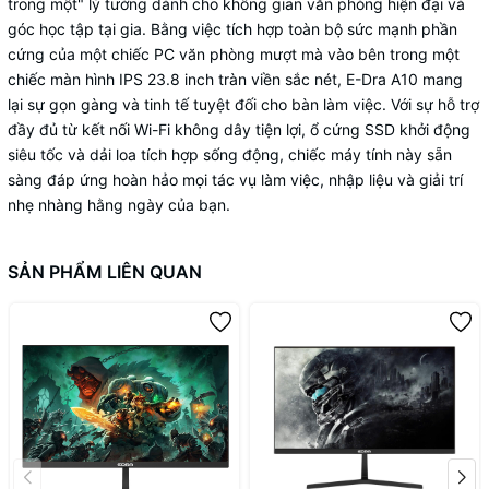
trong một" lý tưởng dành cho không gian văn phòng hiện đại và
góc học tập tại gia. Bằng việc tích hợp toàn bộ sức mạnh phần
Kích thước sản phẩm
540.7 x 434.9 x 12.6 mm
cứng của một chiếc PC văn phòng mượt mà vào bên trong một
Kích thước đóng gói
608 x 485.5 x 165.5 mm
chiếc màn hình IPS 23.8 inch tràn viền sắc nét, E-Dra A10 mang
Tịnh (N.W): 6.8 KG / Tổng (G.W): 8.2
lại sự gọn gàng và tinh tế tuyệt đối cho bàn làm việc. Với sự hỗ trợ
Trọng lượng
KG
đầy đủ từ kết nối Wi-Fi không dây tiện lợi, ổ cứng SSD khởi động
siêu tốc và dải loa tích hợp sống động, chiếc máy tính này sẵn
sàng đáp ứng hoàn hảo mọi tác vụ làm việc, nhập liệu và giải trí
nhẹ nhàng hằng ngày của bạn.
SẢN PHẨM LIÊN QUAN