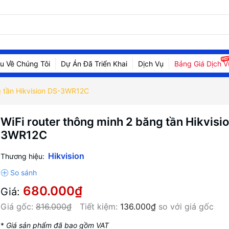
ệu Về Chúng Tôi
Dự Án Đã Triển Khai
Dịch Vụ
Bảng Giá Dịch V
g tần Hikvision DS-3WR12C
WiFi router thông minh 2 băng tần Hikvisi
3WR12C
Hikvision
Thương hiệu:
680.000₫
Giá:
Giá gốc:
816.000₫
Tiết kiệm:
136.000₫
so với giá gốc
*
Giá sản phẩm đã bao gồm VAT