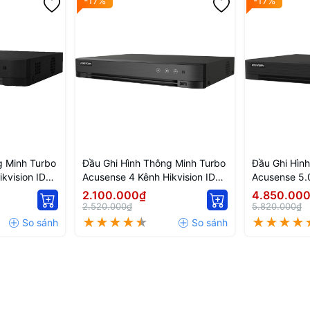
-17%
-17%
g Minh Turbo
Đầu Ghi Hình Thông Minh Turbo
Đầu Ghi Hìn
kvision IDS-
Acusense 4 Kênh Hikvision IDS-
Acusense 5.0
7204HQHI-M1/FA
iDS-7216HQ
2.100.000₫
4.850.00
2.520.000₫
5.820.000₫