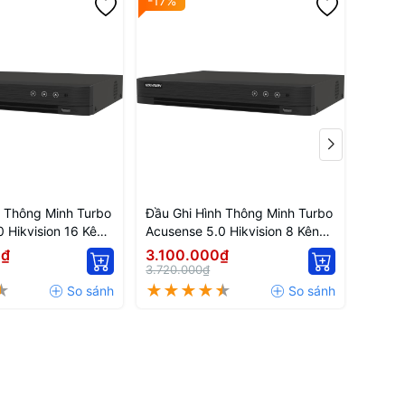
-17%
-17%
h Thông Minh Turbo
Đầu Ghi Hình Thông Minh Turbo
Đầu G
 Hikvision 16 Kênh
Acusense 5.0 Hikvision 8 Kênh
Acusen
HI-M1/S
iDS-7208HQHI-M1/S
7204
0₫
3.100.000₫
2.57
3.720.000₫
3.084