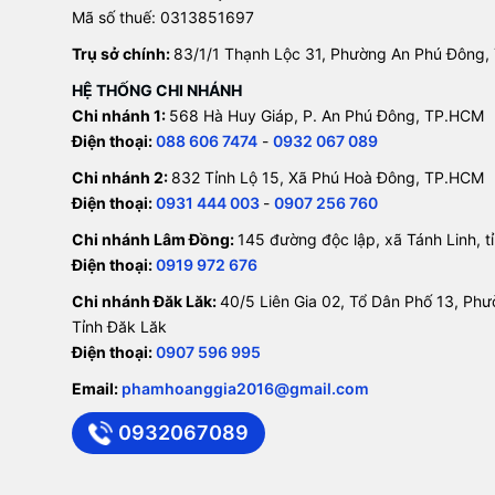
Mã số thuế: 0313851697
Trụ sở chính:
83/1/1 Thạnh Lộc 31, Phường An Phú Đông,
HỆ THỐNG CHI NHÁNH
Chi nhánh 1:
568 Hà Huy Giáp, P. An Phú Đông, TP.HCM
Điện thoại:
088 606 7474
-
0932 067 089
Chi nhánh 2:
832 Tỉnh Lộ 15, Xã Phú Hoà Đông, TP.HCM
Điện thoại:
0931 444 003
-
0907 256 760
Chi nhánh Lâm Đồng:
145 đường độc lập, xã Tánh Linh, 
Điện thoại:
0919 972 676
Chi nhánh Đăk Lăk:
40/5 Liên Gia 02, Tổ Dân Phố 13, Ph
Tỉnh Đăk Lăk
Điện thoại:
0907 596 995
Email:
phamhoanggia2016@gmail.com
0932067089