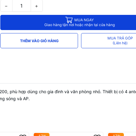
Quản lý, cấu hình qua Web, phần mề
−
+
Chức năng
và app HikConnect
MUA NGAY
Chế độ Wireless Router, Wireless Re
Giao hàng tận nơi hoặc nhận tại cửa hàng
Các tính năng qua app
Client + AP, Wisp và Access Point M
HikConnect
DHCP Server, Cấu hình mạng khách, 
MUA TRẢ GÓP
tín hiệu, quản lý phát wifi theo khun
THÊM VÀO GIỎ HÀNG
(Liên hệ)
00, phù hợp dùng cho gia đình và văn phòng nhỏ. Thiết bị có 4 ante
ng sóng và AP.