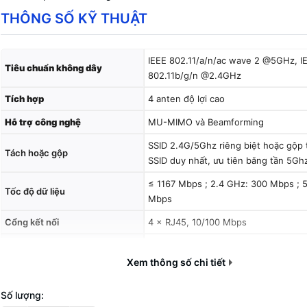
THÔNG SỐ KỸ THUẬT
IEEE 802.11/a/n/ac wave 2 @5GHz, I
Tiêu chuẩn không dây
802.11b/g/n @2.4GHz
Tích hợp
4 anten độ lợi cao
Hỗ trợ công nghệ
MU-MIMO và Beamforming
SSID 2.4G/5Ghz riêng biệt hoặc gộp
Tách hoặc gộp
SSID duy nhất, ưu tiên băng tần 5G
≤ 1167 Mbps ; 2.4 GHz: 300 Mbps ; 
Tốc độ dữ liệu
Mbps
Cổng kết nối
4 × RJ45, 10/100 Mbps
Hỗ trợ tính năng
Thông minh Account Clone
Xem thông số chi tiết
Chế độ bảo mật
WPA-PSK, WPA2-PSK, WPA ,WPA2
Cấp nguồn
9 VDC, 1A
Số lượng: