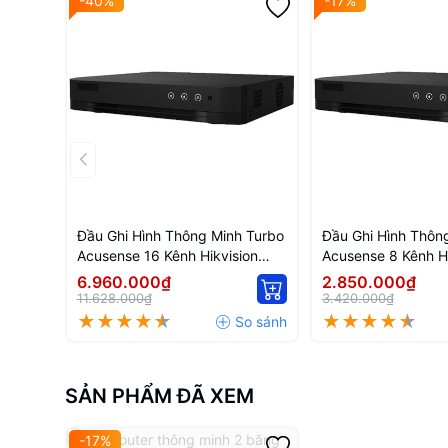
-40%
-17%
Đầu Ghi Hình Thông Minh Turbo
Đầu Ghi Hình Thôn
Acusense 16 Kênh Hikvision
Acusense 8 Kênh Hi
IDS-7216HQHI-M1/FA
7208HQHI-M1/FA
6.960.000₫
2.850.000₫
11.628.000₫
3.420.000₫
SẢN PHẨM ĐÃ XEM
-17%