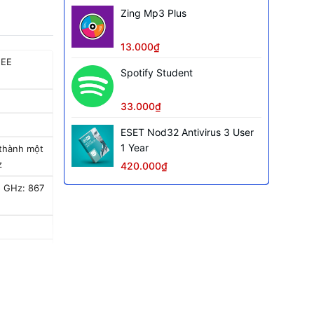
Zing Mp3 Plus
13.000₫
EEE
Spotify Student
33.000₫
ESET Nod32 Antivirus 3 User
1 Year
 thành một
hz
420.000₫
5 GHz: 867