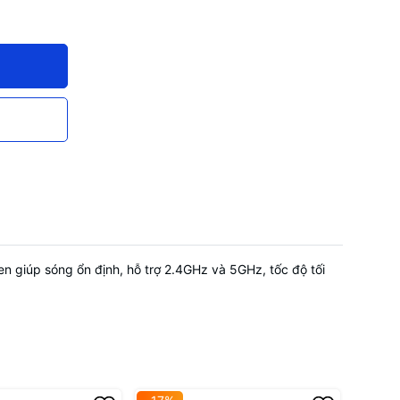
m máy tính
peater,
ode. Hỗ trợ
điều chỉnh
g giờ
n giúp sóng ổn định, hỗ trợ 2.4GHz và 5GHz, tốc độ tối