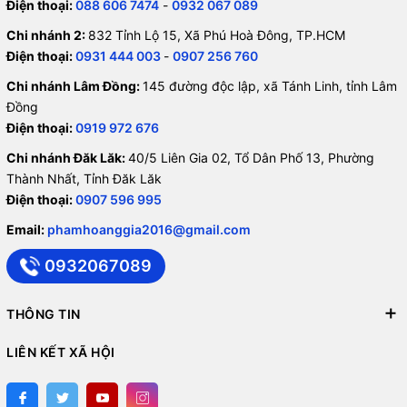
Điện thoại:
088 606 7474
-
0932 067 089
Chi nhánh 2:
832 Tỉnh Lộ 15, Xã Phú Hoà Đông, TP.HCM
Điện thoại:
0931 444 003
-
0907 256 760
Chi nhánh Lâm Đồng:
145 đường độc lập, xã Tánh Linh, tỉnh Lâm
Đồng
Điện thoại:
0919 972 676
Chi nhánh Đăk Lăk:
40/5 Liên Gia 02, Tổ Dân Phố 13, Phường
Thành Nhất, Tỉnh Đăk Lăk
Điện thoại:
0907 596 995
Email:
phamhoanggia2016@gmail.com
0932067089
THÔNG TIN
LIÊN KẾT XÃ HỘI