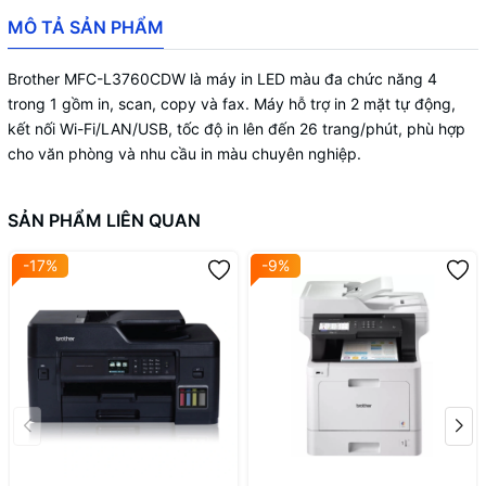
Khay ADF
50 tờ
MÔ TẢ SẢN PHẨM
Định lượng giấy
60 – 163 g/m²
Brother MFC-L3760CDW là máy in LED màu đa chức năng 4
A4, Letter, Legal, Mexican Legal, India
trong 1 gồm in, scan, copy và fax. Máy hỗ trợ in 2 mặt tự động,
Khổ giấy hỗ trợ
Legal, Executive, A5, A5 LE, A6, JIS B5,
kết nối Wi-Fi/LAN/USB, tốc độ in lên đến 26 trang/phút, phù hợp
A4 Short, Folio, 16K
cho văn phòng và nhu cầu in màu chuyên nghiệp.
Cortex-A53 800 MHz + ARM946 133
Tốc độ bộ xử lý
MHz
SẢN PHẨM LIÊN QUAN
Bộ nhớ
512 MB
-17%
-9%
Màn hình
3.5" TFT Colour LCD
Windows 10/11/Server 2012–2022;
Hệ điều hành hỗ trợ
Linux CUPS, LPD/LPRng
BRAdmin Light, BRAdmin Professional
Quản trị thiết bị
4, Web Based Management
Setting Lock, Secure Function Lock,
Bảo mật
Secure Print, Active Directory, LDAP