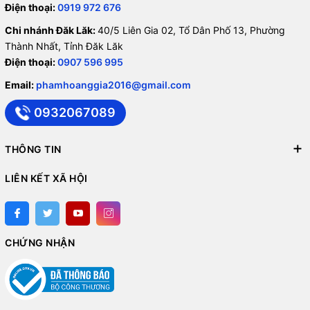
Điện thoại:
0919 972 676
Chi nhánh Đăk Lăk:
40/5 Liên Gia 02, Tổ Dân Phố 13, Phường
Thành Nhất, Tỉnh Đăk Lăk
Điện thoại:
0907 596 995
Email:
phamhoanggia2016@gmail.com
0932067089
THÔNG TIN
LIÊN KẾT XÃ HỘI
CHỨNG NHẬN