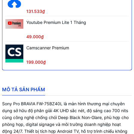
Bộ nhớ trong
32GB
131.533₫
Hệ thống loa
Down Firing, 20W (10W x 2)
Youtube Premium Lite 1 Tháng
Wi-Fi tích hợp, Wi-Fi Direct,
Kết nối không dây
Chromecast built-in, Apple AirPlay
49.000₫
Tính năng hiển thị
HTML5, Multicast, IPTV
Camscanner Premium
MPEG1, MPEG2, MP4, MKV, AVI, WEBM,
Phát media qua USB
MP3, AAC, FLAC, WMA
199.000₫
Hẹn giờ bật tắt, hẹn giờ ngủ, đồng hồ
Tiện ích
hiển thị
Điều khiển
IP Control, RS-232C, HDMI-CEC
MÔ TẢ SẢN PHẨM
4 HDMI (HDCP 2.3), 2 USB, Composite
Cổng kết nối
mini jack, Audio In analog, Audio Out
Sony Pro BRAVIA FW-75BZ40L là màn hình thương mại chuyên
digital, LAN Ethernet
dụng sở hữu độ phân giải 4K UHD sắc nét, độ sáng cao 700 nits
cùng công nghệ chống chói Deep Black Non-Glare, phù hợp cho
Công suất tiêu thụ
299W
phòng họp, digital signage và môi trường doanh nghiệp hoạt
Kích thước không chân
động 24/7. Thiết bị tích hợp Android TV, hỗ trợ trình chiếu không
1686 x 969 x 72 mm