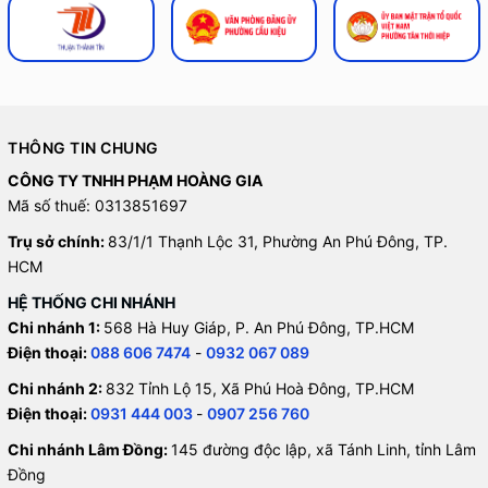
THÔNG TIN CHUNG
CÔNG TY TNHH PHẠM HOÀNG GIA
Mã số thuế: 0313851697
Trụ sở chính:
83/1/1 Thạnh Lộc 31, Phường An Phú Đông, TP.
HCM
HỆ THỐNG CHI NHÁNH
Chi nhánh 1:
568 Hà Huy Giáp, P. An Phú Đông, TP.HCM
Điện thoại:
088 606 7474
-
0932 067 089
Chi nhánh 2:
832 Tỉnh Lộ 15, Xã Phú Hoà Đông, TP.HCM
Điện thoại:
0931 444 003
-
0907 256 760
Chi nhánh Lâm Đồng:
145 đường độc lập, xã Tánh Linh, tỉnh Lâm
Đồng