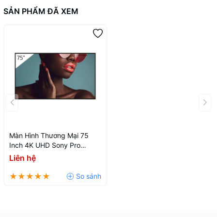
SẢN PHẨM ĐÃ XEM
Màn Hình Thương Mại 75
Inch 4K UHD Sony Pro
BRAVIA BZ40L FW-75BZ40L
Liên hệ