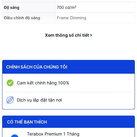
Độ sáng
700 cd/m²
Điều chỉnh độ sáng
Frame Dimming
Tỷ lệ tương phản
1200:1
Xem thông số chi tiết
Tỷ lệ tương phản động
600.000:1
Thời gian phản hồi
8 ms
HDR
Có, HDR10, HLG, Dolby Vision
CHÍNH SÁCH CỦA CHÚNG TÔI
Haze
47%
Góc hiển thị
Hỗ trợ ngang, dọc, nghiêng
Cam kết chính hãng 100%
Thời gian hoạt động
24/7
Dịch vụ lắp đặt tận nơi
Bộ xử lý hình ảnh
4K HDR Processor X1
Bộ xử lý video
4K X-Reality PRO
CÓ THỂ BẠN THÍCH
Công nghệ chuyển động
Motionflow XR 240, Native 60Hz
Hệ điều hành
Android TV
Terabox Premium 1 Tháng