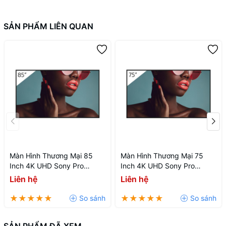
đế
SẢN PHẨM LIÊN QUAN
Màn Hình Thương Mại 85
Màn Hình Thương Mại 75
Inch 4K UHD Sony Pro
Inch 4K UHD Sony Pro
BRAVIA BZ40L FW-85BZ40L
BRAVIA BZ40L FW-75BZ40L
Liên hệ
Liên hệ