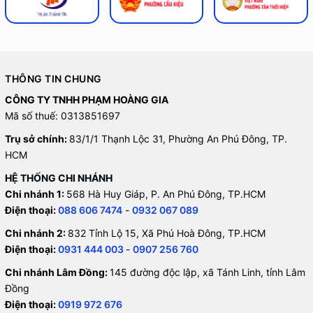
THÔNG TIN CHUNG
CÔNG TY TNHH PHẠM HOÀNG GIA
Mã số thuế: 0313851697
Trụ sở chính:
83/1/1 Thạnh Lộc 31, Phường An Phú Đông, TP.
HCM
HỆ THỐNG CHI NHÁNH
Chi nhánh 1:
568 Hà Huy Giáp, P. An Phú Đông, TP.HCM
Điện thoại:
088 606 7474
-
0932 067 089
Chi nhánh 2:
832 Tỉnh Lộ 15, Xã Phú Hoà Đông, TP.HCM
Điện thoại:
0931 444 003
-
0907 256 760
Chi nhánh Lâm Đồng:
145 đường độc lập, xã Tánh Linh, tỉnh Lâm
Đồng
Điện thoại:
0919 972 676