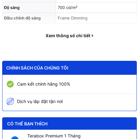
Độ sáng
700 cd/m²
Điều chỉnh độ sáng
Frame Dimming
Tỷ lệ tương phản
1200:1
Xem thông số chi tiết
Tỷ lệ tương phản động
600.000:1
Thời gian phản hồi
8 ms
HDR
Có, HDR10, HLG, Dolby Vision
CHÍNH SÁCH CỦA CHÚNG TÔI
Haze
47%
Góc hiển thị
Hỗ trợ ngang, dọc, nghiêng
Cam kết chính hãng 100%
Thời gian hoạt động
24/7
Dịch vụ lắp đặt tận nơi
Bộ xử lý hình ảnh
4K HDR Processor X1
Bộ xử lý video
4K X-Reality PRO
CÓ THỂ BẠN THÍCH
Công nghệ chuyển động
Motionflow XR 240, Native 60Hz
Hệ điều hành
Android TV
Terabox Premium 1 Tháng