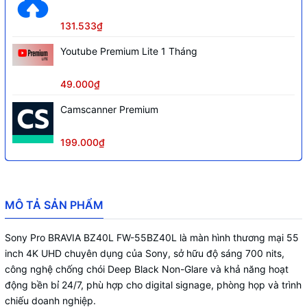
Bộ nhớ trong
32GB
131.533₫
Hệ thống loa
Down Firing, 20W (10W x 2)
Youtube Premium Lite 1 Tháng
Wi-Fi tích hợp, Wi-Fi Direct,
Kết nối không dây
Chromecast built-in, Apple AirPlay
49.000₫
Tính năng hiển thị
HTML5, Multicast, IPTV
Camscanner Premium
MPEG1, MPEG2, MP4, MKV, AVI, WEBM,
Phát media qua USB
MP3, AAC, FLAC, WMA
199.000₫
Hẹn giờ bật tắt, hẹn giờ ngủ, đồng hồ
Tiện ích
hiển thị
Điều khiển
IP Control, RS-232C, HDMI-CEC
MÔ TẢ SẢN PHẨM
4 HDMI (HDCP 2.3), 2 USB, Composite
Cổng kết nối
mini jack, Audio In analog, Audio Out
Sony Pro BRAVIA BZ40L FW-55BZ40L là màn hình thương mại 55
digital, LAN Ethernet
inch 4K UHD chuyên dụng của Sony, sở hữu độ sáng 700 nits,
công nghệ chống chói Deep Black Non-Glare và khả năng hoạt
Công suất tiêu thụ
201W
động bền bỉ 24/7, phù hợp cho digital signage, phòng họp và trình
Kích thước không chân
chiếu doanh nghiệp.
1243 x 721 x 71 mm