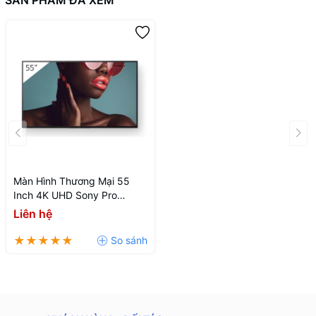
SẢN PHẨM ĐÃ XEM
Màn Hình Thương Mại 55
Inch 4K UHD Sony Pro
BRAVIA BZ40L FW-55BZ40L
Liên hệ