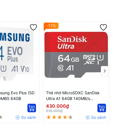
-17%
-17%
sung Evo Plus (SD
Thẻ nhớ MicroSDXC SanDisk
Thẻ n
60MBS 64GB
Ultra A1 64GB 140MB/s
LSD0
SDSQUAB-064G-GN6MN
430.000₫
660.
516.000₫
792.0