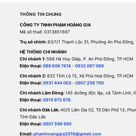
THÔNG TIN CHUNG
CÔNG TY TNHH PHẠM HOÀNG GIA
Mã số thuế: 0313851697
Trụ sở chính:
83/1/1 Thạnh Lộc 31, Phường An Phú Đông,
HỆ THỐNG CHI NHÁNH
Chi nhánh 1:
568 Hà Huy Giáp, P. An Phú Đông, TP.HCM
Điện thoại:
088 606 7474
-
0932 067 089
Chi nhánh 2:
832 Tỉnh Lộ 15, Xã Phú Hoà Đông, TP.HCM
Điện thoại:
0931 444 003
-
0907 256 760
Chi nhánh Lâm Đồng:
145 đường độc lập, xã Tánh Linh, 
Điện thoại:
0919 972 676
Chi nhánh Đăk Lăk:
40/5 Liên Gia 02, Tổ Dân Phố 13, Ph
Tỉnh Đăk Lăk
Điện thoại:
0907 596 995
Email:
phamhoanggia2016@gmail.com