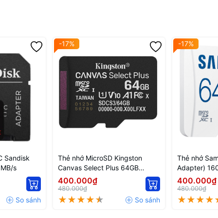
-17%
-17%
C Sandisk
Thẻ nhớ MicroSD Kingston
Thẻ nhớ Sam
0MB/s
Canvas Select Plus 64GB
Adapter) 1
SDCS3/64GBSP
400.000₫
400.000₫
480.000₫
480.000₫