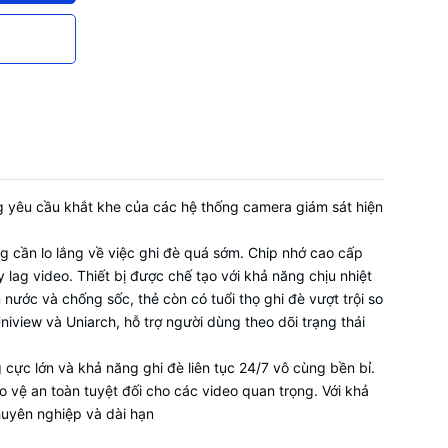
ng yêu cầu khắt khe của các hệ thống camera giám sát hiện
g cần lo lắng về việc ghi đè quá sớm. Chip nhớ cao cấp
 lag video. Thiết bị được chế tạo với khả năng chịu nhiệt
ước và chống sốc, thẻ còn có tuổi thọ ghi đè vượt trội so
niview và Uniarch, hỗ trợ người dùng theo dõi trạng thái
cực lớn và khả năng ghi đè liên tục 24/7 vô cùng bền bỉ.
 vệ an toàn tuyệt đối cho các video quan trọng. Với khả
huyên nghiệp và dài hạn