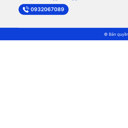
0932067089
© Bản quyền