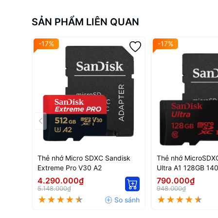
SẢN PHẨM LIÊN QUAN
-17%
-17%
Thẻ nhớ Micro SDXC Sandisk
Thẻ nhớ MicroSDX
Extreme Pro V30 A2
Ultra A1 128GB 14
4.290.000₫
790.000₫
5.148.000₫
948.000₫