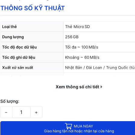
THÔNG SỐ KỸ THUẬT
Loại thẻ
Thẻ Micro SD
Dung lượng
256 GB
Tốc độ đọc dữ liệu
Tối đa ~ 100 MB/s
Tốc độ ghi dữ liệu
Khoảng ~ 60 MB/s
Xuất xứ sản xuất
Nhật Bản / Đài Loan / Trung Quốc (tù
Chuẩn thẻ nhớ
MicroSDXC (dung lượng lớn hơn 256
Xem thông số chi tiết
Số lượng:
−
+
MUA NGAY
Giao hàng tận nơi hoặc nhận tại cửa hàng