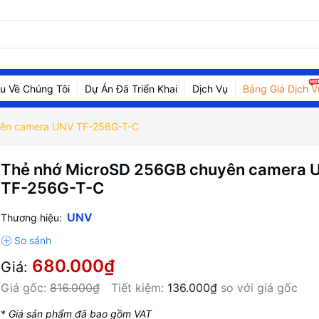
ệu Về Chúng Tôi
Dự Án Đã Triển Khai
Dịch Vụ
Bảng Giá Dịch V
yên camera UNV TF-256G-T-C
Thẻ nhớ MicroSD 256GB chuyên camera 
TF-256G-T-C
UNV
Thương hiệu:
680.000₫
Giá:
Giá gốc:
816.000₫
Tiết kiệm:
136.000₫
so với giá gốc
*
Giá sản phẩm đã bao gồm VAT