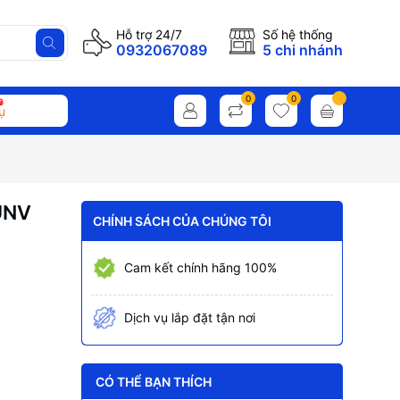
Hỗ trợ 24/7
Số hệ thống
0932067089
5 chi nhánh
0
0
ụ
UNV
CHÍNH SÁCH CỦA CHÚNG TÔI
Cam kết chính hãng 100%
Dịch vụ lắp đặt tận nơi
CÓ THỂ BẠN THÍCH