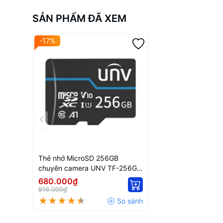
SẢN PHẨM ĐÃ XEM
-17%
Thẻ nhớ MicroSD 256GB
chuyên camera UNV TF-256G-
T-C
680.000₫
816.000₫