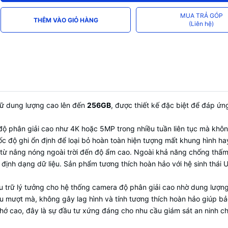
MUA TRẢ GÓP
THÊM VÀO GIỎ HÀNG
(Liên hệ)
trữ dung lượng cao lên đến
256GB
, được thiết kế đặc biệt để đáp ứ
độ phân giải cao như 4K hoặc 5MP trong nhiều tuần liên tục mà khôn
tốc độ ghi ổn định để loại bỏ hoàn toàn hiện tượng mất khung hình hay
 từ nắng nóng ngoài trời đến độ ẩm cao. Ngoài khả năng chống thấm n
i định dạng dữ liệu. Sản phẩm tương thích hoàn hảo với hệ sinh thái U
u trữ lý tưởng cho hệ thống camera độ phân giải cao nhờ dung lượng 
u mượt mà, không gây lag hình và tính tương thích hoàn hảo giúp bảo
nhớ cao, đây là sự đầu tư xứng đáng cho nhu cầu giám sát an ninh c