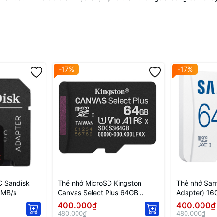
-17%
-17%
C Sandisk
Thẻ nhớ MicroSD Kingston
Thẻ nhớ Sam
0MB/s
Canvas Select Plus 64GB
Adapter) 1
SDCS3/64GBSP
400.000₫
400.000₫
480.000₫
480.000₫