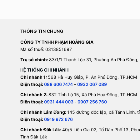
THÔNG TIN CHUNG
CÔNG TY TNHH PHẠM HOÀNG GIA
Mã số thuế: 0313851697
Trụ sở chính:
83/1/1 Thạnh Lộc 31, Phường An Phú Đông,
HỆ THỐNG CHI NHÁNH
Chi nhánh 1:
568 Hà Huy Giáp, P. An Phú Đông, TP.HCM
Điện thoại:
088 606 7474
-
0932 067 089
Chi nhánh 2:
832 Tỉnh Lộ 15, Xã Phú Hoà Đông, TP.HCM
Điện thoại:
0931 444 003
-
0907 256 760
Chi nhánh Lâm Đồng:
145 đường độc lập, xã Tánh Linh, 
Điện thoại:
0919 972 676
Chi nhánh Đăk Lăk:
40/5 Liên Gia 02, Tổ Dân Phố 13, Ph
Tỉnh Đăk Lăk