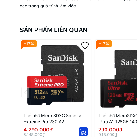
cao trong quá trình làm việc.
SẢN PHẨM LIÊN QUAN
-17%
-17%
Thẻ nhớ Micro SDXC Sandisk
Thẻ nhớ MicroSDX
Extreme Pro V30 A2
Ultra A1 128GB 14
4.290.000₫
790.000₫
5.148.000₫
948.000₫