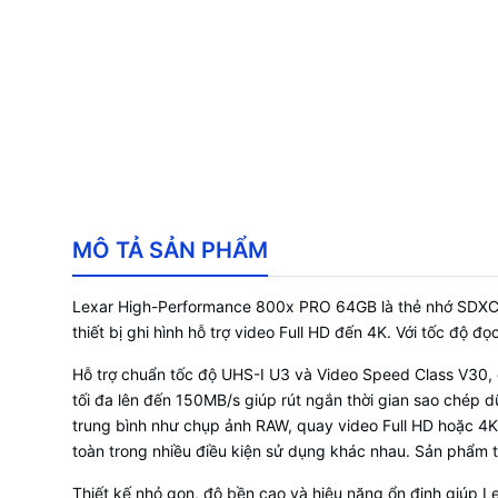
MÔ TẢ SẢN PHẨM
Lexar High-Performance 800x PRO 64GB là thẻ nhớ SDXC t
thiết bị ghi hình hỗ trợ video Full HD đến 4K. Với tốc độ 
Hỗ trợ chuẩn tốc độ UHS-I U3 và Video Speed Class V30, 
tối đa lên đến 150MB/s giúp rút ngắn thời gian sao chép 
trung bình như chụp ảnh RAW, quay video Full HD hoặc 4K n
toàn trong nhiều điều kiện sử dụng khác nhau. Sản phẩm t
Thiết kế nhỏ gọn, độ bền cao và hiệu năng ổn định giúp L