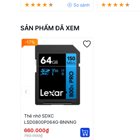
SẢN PHẨM ĐÃ XEM
-17%
Thẻ nhớ SDXC
LSD0800P064G-BNNNG
660.000₫
792.000₫