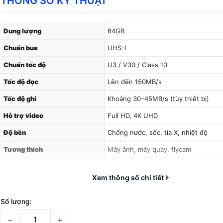
THÔNG SỐ KỸ THUẬT
Dung lượng
64GB
Chuẩn bus
UHS-I
Chuẩn tốc độ
U3 / V30 / Class 10
Tốc độ đọc
Lên đến 150MB/s
Tốc độ ghi
Khoảng 30–45MB/s (tùy thiết bị)
Hỗ trợ video
Full HD, 4K UHD
Độ bền
Chống nước, sốc, tia X, nhiệt độ
Tương thích
Máy ảnh, máy quay, flycam
Hệ thống file
exFAT
Xem thông số chi tiết
Số lượng:
−
+