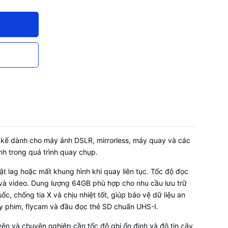
kế dành cho máy ảnh DSLR, mirrorless, máy quay và các
ịnh trong quá trình quay chụp.
 lag hoặc mất khung hình khi quay liên tục. Tốc độ đọc
h và video. Dung lượng 64GB phù hợp cho nhu cầu lưu trữ
, chống tia X và chịu nhiệt tốt, giúp bảo vệ dữ liệu an
ay phim, flycam và đầu đọc thẻ SD chuẩn UHS-I.
ên và chuyên nghiệp cần tốc độ ghi ổn định và độ tin cậy