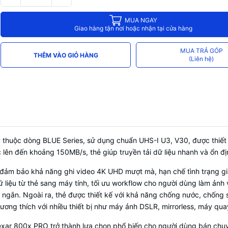
MUA NGAY
Giao hàng tận nơi hoặc nhận tại cửa hàng
MUA TRẢ GÓP
THÊM VÀO GIỎ HÀNG
(Liên hệ)
huộc dòng BLUE Series, sử dụng chuẩn UHS-I U3, V30, được thiết 
đọc lên đến khoảng 150MB/s, thẻ giúp truyền tải dữ liệu nhanh và ổn đ
đảm bảo khả năng ghi video 4K UHD mượt mà, hạn chế tình trạng giật
dữ liệu từ thẻ sang máy tính, tối ưu workflow cho người dùng làm ản
gắn. Ngoài ra, thẻ được thiết kế với khả năng chống nước, chống sốc
ương thích với nhiều thiết bị như máy ảnh DSLR, mirrorless, máy qu
exar 800x PRO trở thành lựa chọn phổ biến cho người dùng bán chuy