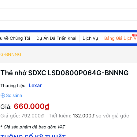
ệu Về Chúng Tôi
Dự Án Đã Triển Khai
Dịch Vụ
Bảng Giá Dịch V
4G-BNNNG
Thẻ nhớ SDXC LSD0800P064G-BNNNG
Lexar
Thương hiệu:
660.000₫
Giá:
Giá gốc:
792.000₫
Tiết kiệm:
132.000₫
so với giá gốc
*
Giá sản phẩm đã bao gồm VAT