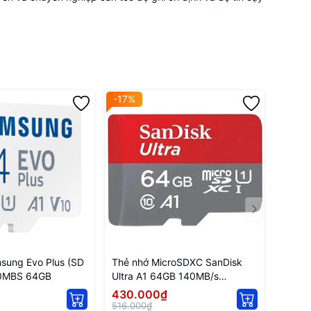
-17%
sung Evo Plus (SD
Thẻ nhớ MicroSDXC SanDisk
60MBS 64GB
Ultra A1 64GB 140MB/s
SDSQUAB-064G-GN6MN
430.000₫
516.000₫