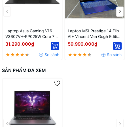
Laptop Asus Gaming V16
Laptop MSI Prestige 14 Flip
V3607VH-RP025W Core 7
AI+ Vincent Van Gogh Edition
240H
Starry Night Over the Rhône
31.290.000₫
59.990.000₫
/AI/16GB/512GB/16"WUXGA/
- 260VN
Nvidia GeForce RTX5050
8GB/Win11
SẢN PHẨM ĐÃ XEM