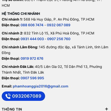
HCM
HỆ THỐNG CHI NHÁNH
Chi nhánh 1:
568 Hà Huy Giáp, P. An Phú Đông, TP.HCM
Điện thoại:
088 606 7474
-
0932 067 089
Chi nhánh 2:
832 Tỉnh Lộ 15, Xã Phú Hoà Đông, TP.HCM
Điện thoại:
0931 444 003
-
0907 256 760
Chi nhánh Lâm Đồng:
145 đường độc lập, xã Tánh Linh, tỉnh Lâm
Đồng
Điện thoại:
0919 972 676
Chi nhánh Đăk Lăk:
40/5 Liên Gia 02, Tổ Dân Phố 13, Phường
Thành Nhất, Tỉnh Đăk Lăk
Điện thoại:
0907 596 995
Email:
phamhoanggia2016@gmail.com
0932067089
THÔNG TIN