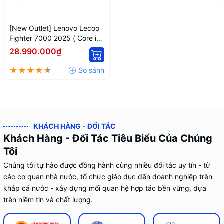
[New Outlet] Lenovo Lecoo
Fighter 7000 2025 ( Core i7-
13650HX | Ram 16GB | SSD
28.990.000₫
512GB | RTX 5060 8GB | 16
inch 2.5K 180Hz )
KHÁCH HÀNG - ĐỐI TÁC
Khách Hàng - Đối Tác Tiêu Biểu Của Chúng
Tôi
Chúng tôi tự hào được đồng hành cùng nhiều đối tác uy tín - từ
các cơ quan nhà nước, tổ chức giáo dục đến doanh nghiệp trên
khắp cả nước - xây dựng mối quan hệ hợp tác bền vững, dựa
trên niềm tin và chất lượng.