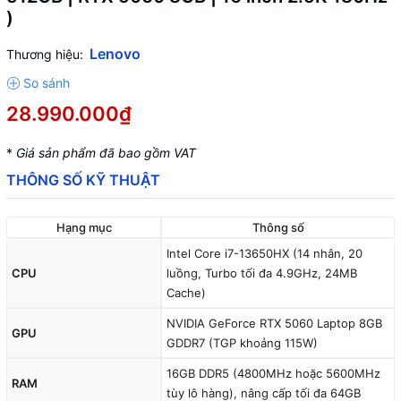
)
Lenovo
Thương hiệu:
28.990.000₫
*
Giá sản phẩm đã bao gồm VAT
THÔNG SỐ KỸ THUẬT
Hạng mục
Thông số
Intel Core i7-13650HX (14 nhân, 20
CPU
luồng, Turbo tối đa 4.9GHz, 24MB
Cache)
NVIDIA GeForce RTX 5060 Laptop 8GB
GPU
GDDR7 (TGP khoảng 115W)
16GB DDR5 (4800MHz hoặc 5600MHz
RAM
tùy lô hàng), nâng cấp tối đa 64GB