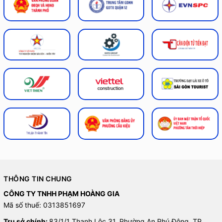
THÔNG TIN CHUNG
CÔNG TY TNHH PHẠM HOÀNG GIA
Mã số thuế: 0313851697
Trụ sở chính:
83/1/1 Thạnh Lộc 31, Phường An Phú Đông, TP.