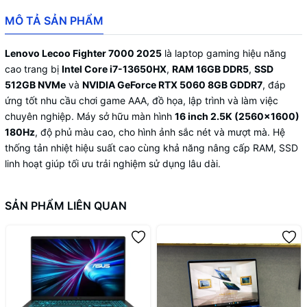
MÔ TẢ SẢN PHẨM
Lenovo Lecoo Fighter 7000 2025
là laptop gaming hiệu năng
cao trang bị
Intel Core i7-13650HX
,
RAM 16GB DDR5
,
SSD
512GB NVMe
và
NVIDIA GeForce RTX 5060 8GB GDDR7
, đáp
ứng tốt nhu cầu chơi game AAA, đồ họa, lập trình và làm việc
chuyên nghiệp. Máy sở hữu màn hình
16 inch 2.5K (2560×1600)
180Hz
, độ phủ màu cao, cho hình ảnh sắc nét và mượt mà. Hệ
thống tản nhiệt hiệu suất cao cùng khả năng nâng cấp RAM, SSD
linh hoạt giúp tối ưu trải nghiệm sử dụng lâu dài.
SẢN PHẨM LIÊN QUAN