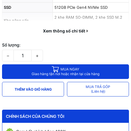
SSD
512GB PCIe Gen4 NVMe SSD
2 khe RAM SO-DIMM, 2 khe SSD M.2
Khe nâng cấp
PCIe Gen4
Xem thông số chi tiết
16 inch IPS, 2560 × 1600 (2.5K), tỷ lệ
Màn hình
16:10
Số lượng:
Tần số quét
180Hz
−
+
Độ sáng
500 nits
MUA NGAY
Màu sắc
100% sRGB, HDR, VRR (Adaptive Sync)
Giao hàng tận nơi hoặc nhận tại cửa hàng
Wi-Fi
Wi-Fi 6
MUA TRẢ GÓP
THÊM VÀO GIỎ HÀNG
Bluetooth
Bluetooth 5.2
(Liên hệ)
Camera
HD Webcam
Bàn phím
Full-size có đèn nền
CHÍNH SÁCH CỦA CHÚNG TÔI
Âm thanh
Loa kép Nahimic
HDMI 2.1, USB-C hỗ trợ DisplayPort +