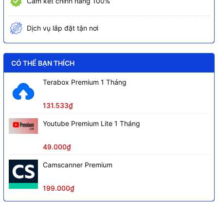
Cam kết chính hãng 100%
Cổng kết nối
PD 100W, 4 × USB-A, RJ45 LAN, Audio
3.5mm
Dịch vụ lắp đặt tận nơi
60Wh hoặc 80Wh tùy phiên bản/thị
Pin
trường
CÓ THỂ BẠN THÍCH
Sạc
240W
Trọng lượng
Khoảng 2.3 – 2.4 kg
Terabox Premium 1 Tháng
Nắp kim loại, thân máy hoàn thiện theo
Chất liệu
131.533₫
phong cách Legion/Fighter
Hệ điều hành
Youtube Premium Lite 1 Tháng
Windows 11
49.000₫
Camscanner Premium
199.000₫