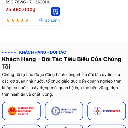
59G 78WG (i7 13620H/
GeForce RTX™ 3050/ 16GB/
25.490.000₫
512GB/ Win 11)
KHÁCH HÀNG - ĐỐI TÁC
Khách Hàng - Đối Tác Tiêu Biểu Của Chúng
Tôi
Chúng tôi tự hào được đồng hành cùng nhiều đối tác uy tín - từ
các cơ quan nhà nước, tổ chức giáo dục đến doanh nghiệp trên
khắp cả nước - xây dựng mối quan hệ hợp tác bền vững, dựa
trên niềm tin và chất lượng.