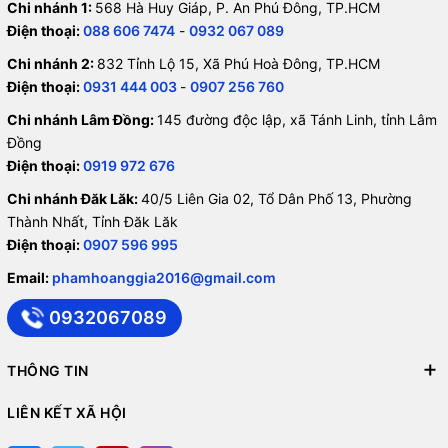
Chi nhánh 1:
568 Hà Huy Giáp, P. An Phú Đông, TP.HCM
Điện thoại:
088 606 7474
-
0932 067 089
Chi nhánh 2:
832 Tỉnh Lộ 15, Xã Phú Hoà Đông, TP.HCM
Điện thoại:
0931 444 003
-
0907 256 760
Chi nhánh Lâm Đồng:
145 đường độc lập, xã Tánh Linh, tỉnh Lâm
Đồng
Điện thoại:
0919 972 676
Chi nhánh Đăk Lăk:
40/5 Liên Gia 02, Tổ Dân Phố 13, Phường
Thành Nhất, Tỉnh Đăk Lăk
Điện thoại:
0907 596 995
Email:
phamhoanggia2016@gmail.com
0932067089
THÔNG TIN
LIÊN KẾT XÃ HỘI