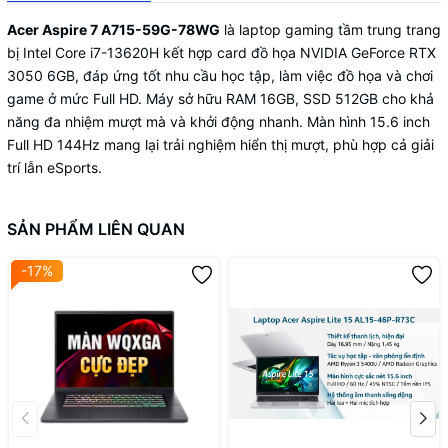
Nhôm
(mặt
Acer Aspire 7 A715-59G-78WG
là laptop gaming tầm trung trang
trên)
bị Intel Core i7-13620H kết hợp card đồ họa NVIDIA GeForce RTX
Chất
3050 6GB, đáp ứng tốt nhu cầu học tập, làm việc đồ họa và chơi
liệu vỏ
Nhôm
game ở mức Full HD. Máy sở hữu RAM 16GB, SSD 512GB cho khả
(mặt
năng đa nhiệm mượt mà và khởi động nhanh. Màn hình 15.6 inch
dưới)
Full HD 144Hz mang lại trải nghiệm hiển thị mượt, phù hợp cả giải
Chất
trí lẫn eSports.
liệu vỏ
Nhựa
(màn
hình)
SẢN PHẨM LIÊN QUAN
Màn
hình
Không
-17%
cảm ứng
Laptop
2 trong
Không
1
Nhu cầu
Gaming
sử dụng
Đồ họa
laptop
Văn phòng