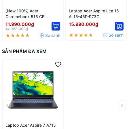
Pin
54.8Wh 4-cell Li-ion, 150W adapter
[New 100%] Acer
Laptop Acer Aspire Lite 15
Trọng
1.99 kg
Chromebook 516 GE -
AL15-46P-R73C
lượng
CBG516-1H-53TY
11.990.000₫
15.990.000₫
Kích
NX.KCWAA.001 Intel Core I5
14.388.000₫
thước
359.5 x 238 x 22 mm
1240P | 16 Inch WQXGA
máy
120Hz
Phụ kiện
Adapter, Sách hướng dẫn
SẢN PHẨM ĐÃ XEM
đi kèm
Màu sắc
Đen
Laptop Acer Aspire 7 A715