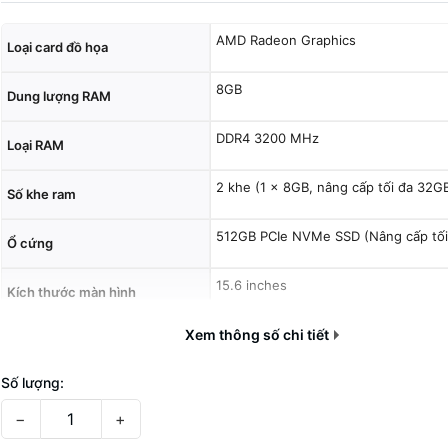
AMD Radeon Graphics
Loại card đồ họa
8GB
Dung lượng RAM
DDR4 3200 MHz
Loại RAM
2 khe (1 x 8GB, nâng cấp tối đa 32G
Số khe ram
512GB PCIe NVMe SSD (Nâng cấp tối
Ổ cứng
15.6 inches
Kích thước màn hình
Xem thông số chi tiết
Màn hình Acer ComfyView LED-backl
Tỷ lệ 16:9
Độ phủ màu 45% NTSC
Số lượng:
Công nghệ màn hình
Góc nhìn rộng
−
+
Thiết kế mỏng (ultra-slim)