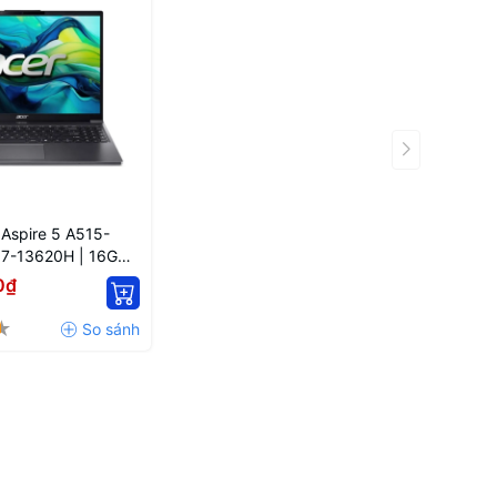
 Aspire 5 A515-
I7-13620H | 16GB |
'' FHD
0₫