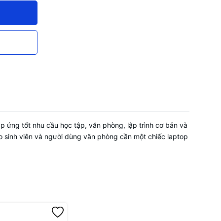
eC adapter
 Base Clock
 Up to 4.0
áp ứng tốt nhu cầu học tập, văn phòng, lập trình cơ bản và
DC-in 65W;
ho sinh viên và người dùng văn phòng cần một chiếc laptop
Gen 1)
dset mic)