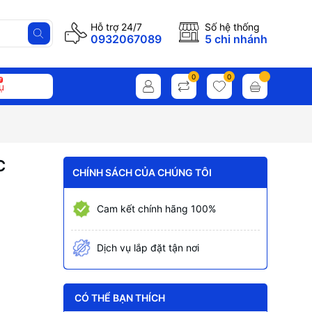
Hỗ trợ 24/7
Số hệ thống
0932067089
5 chi nhánh
0
0
ụ
C
CHÍNH SÁCH CỦA CHÚNG TÔI
Cam kết chính hãng 100%
Dịch vụ lắp đặt tận nơi
CÓ THỂ BẠN THÍCH