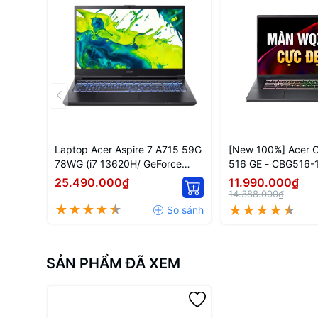
Laptop Acer Aspire 7 A715 59G
[New 100%] Acer 
78WG (i7 13620H/ GeForce
516 GE - CBG516-
RTX™ 3050/ 16GB/ 512GB/ Win
NX.KCWAA.001 Inte
25.490.000₫
11.990.000₫
11)
1240P | 16 Inch 
14.388.000₫
SẢN PHẨM ĐÃ XEM