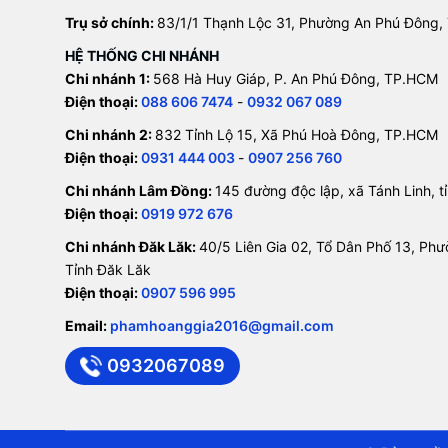
Trụ sở chính:
83/1/1 Thạnh Lộc 31, Phường An Phú Đông,
HỆ THỐNG CHI NHÁNH
Chi nhánh 1:
568 Hà Huy Giáp, P. An Phú Đông, TP.HCM
Điện thoại:
088 606 7474
-
0932 067 089
Chi nhánh 2:
832 Tỉnh Lộ 15, Xã Phú Hoà Đông, TP.HCM
Điện thoại:
0931 444 003
-
0907 256 760
Chi nhánh Lâm Đồng:
145 đường độc lập, xã Tánh Linh, 
Điện thoại:
0919 972 676
Chi nhánh Đăk Lăk:
40/5 Liên Gia 02, Tổ Dân Phố 13, Ph
Tỉnh Đăk Lăk
Điện thoại:
0907 596 995
Email:
phamhoanggia2016@gmail.com
0932067089