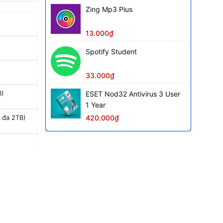
Zing Mp3 Plus
13.000₫
Spotify Student
33.000₫
B)
ESET Nod32 Antivirus 3 User
1 Year
420.000₫
 đa 2TB)
it TFT LCD