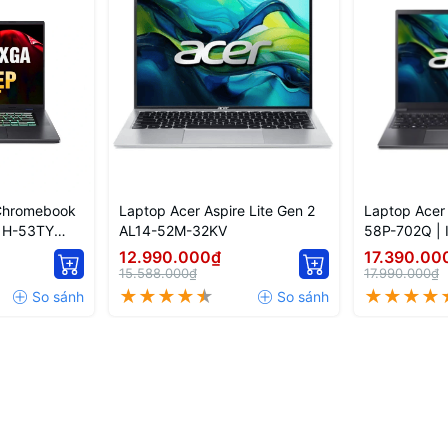
Chromebook
Laptop Acer Aspire Lite Gen 2
Laptop Acer
1H-53TY
AL14-52M-32KV
58P-702Q | 
l Core I5
512GB | 15.6
12.990.000₫
17.390.00
WQXGA 120Hz
15.588.000₫
17.990.000₫