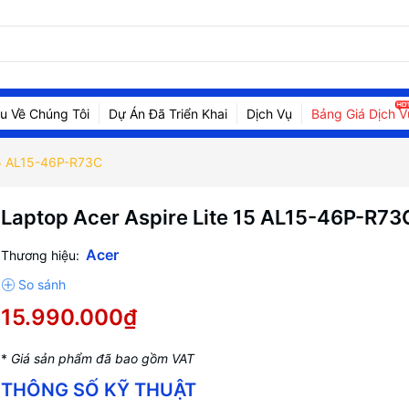
ệu Về Chúng Tôi
Dự Án Đã Triển Khai
Dịch Vụ
Bảng Giá Dịch V
15 AL15-46P-R73C
Laptop Acer Aspire Lite 15 AL15-46P-R73
Acer
Thương hiệu:
15.990.000₫
*
Giá sản phẩm đã bao gồm VAT
THÔNG SỐ KỸ THUẬT