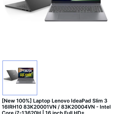
[New 100%] Laptop Lenovo IdeaPad Slim 3
16IRH10 83K20001VN / 83K20004VN - Intel
Core i7-13620H | 16 inch Full HD+