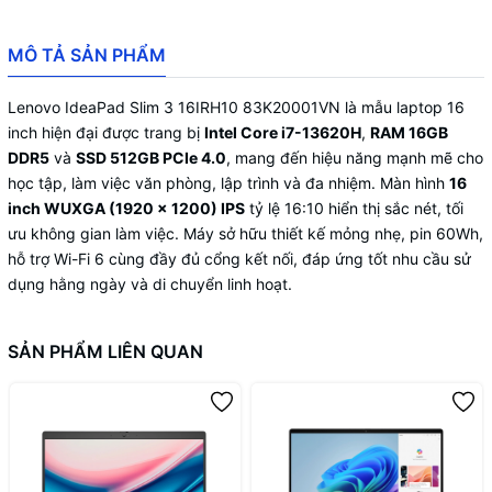
None
Touchscreen
MÔ TẢ SẢN PHẨM
Non-backlit, English
Keyboard
Lenovo IdeaPad Slim 3 16IRH10 83K20001VN là mẫu laptop 16
inch hiện đại được trang bị
Buttonless Mylar® surface multi-touch
Intel Core i7-13620H
,
RAM 16GB
touchpad, supports Precision TouchPad
DDR5
và
SSD 512GB PCIe 4.0
, mang đến hiệu năng mạnh mẽ cho
Touchpad
(PTP), 75 x 120 mm (2.95 x 4.72
học tập, làm việc văn phòng, lập trình và đa nhiệm. Màn hình
16
inches)
inch WUXGA (1920 x 1200) IPS
tỷ lệ 16:10 hiển thị sắc nét, tối
ưu không gian làm việc. Máy sở hữu thiết kế mỏng nhẹ, pin 60Wh,
hỗ trợ Wi-Fi 6 cùng đầy đủ cổng kết nối, đáp ứng tốt nhu cầu sử
Luna Grey
Case Color
dụng hằng ngày và di chuyển linh hoạt.
Aluminium Stamping Anodized (Top),
Surface Treatment
Texture (Bottom)
SẢN PHẨM LIÊN QUAN
Aluminium (Top), PC-ABS (Bottom)
Case Material
Pen Not Supported
Pen