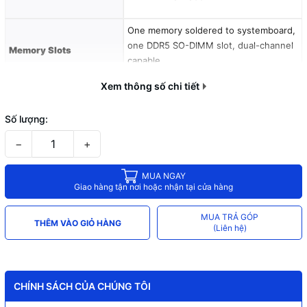
One memory soldered to systemboard,
one DDR5 SO-DIMM slot, dual-channel
Memory Slots
capable
Xem thông số chi tiết
Up to 24GB (8GB soldered + 16GB SO-
Max Memory
DIMM) DDR5-4800 offering
Số lượng:
−
+
512GB SSD M.2 2242 PCIe® 4.0x4
Storage
NVMe®
MUA NGAY
Giao hàng tận nơi hoặc nhận tại cửa hàng
Storage Support
Up to two drives, 2x M.2 SSD • M.2
2242 SSD up to 1TB
MUA TRẢ GÓP
THÊM VÀO GIỎ HÀNG
(Liên hệ)
Two M.2 2242 PCIe® 4.0 x4 slots
Storage Slot
SD Card Reader
Card Reader
CHÍNH SÁCH CỦA CHÚNG TÔI