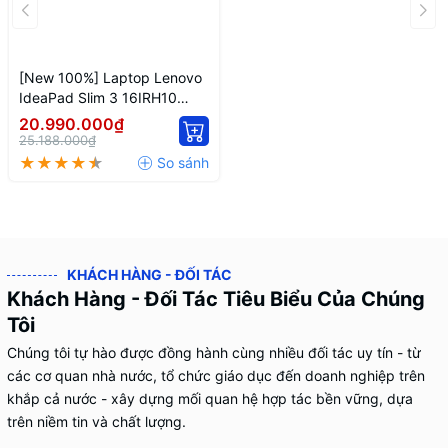
1), with USB PD 3.0 and DisplayPort™
1.2
Standard Ports
1x HDMI® 1.4
1x Headphone / microphone combo
[New 100%] Laptop Lenovo
IdeaPad Slim 3 16IRH10
jack (3.5mm)
83K20001VN /
1x SD card reader
20.990.000₫
83K20004VN - Intel Core i7-
25.188.000₫
1x Power connector
13620H | 16 inch Full HD+
KHÁCH HÀNG - ĐỐI TÁC
Khách Hàng - Đối Tác Tiêu Biểu Của Chúng
Tôi
Chúng tôi tự hào được đồng hành cùng nhiều đối tác uy tín - từ
các cơ quan nhà nước, tổ chức giáo dục đến doanh nghiệp trên
khắp cả nước - xây dựng mối quan hệ hợp tác bền vững, dựa
trên niềm tin và chất lượng.