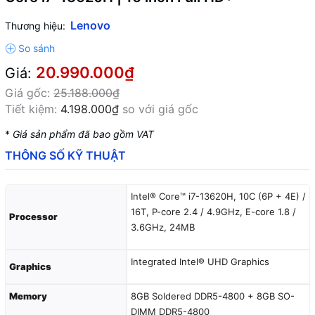
Lenovo
Thương hiệu:
20.990.000₫
Giá:
Giá gốc:
25.188.000₫
Tiết kiệm:
4.198.000₫
so với giá gốc
*
Giá sản phẩm đã bao gồm VAT
THÔNG SỐ KỸ THUẬT
Intel® Core™ i7-13620H, 10C (6P + 4E) /
16T, P-core 2.4 / 4.9GHz, E-core 1.8 /
Processor
3.6GHz, 24MB
Integrated Intel® UHD Graphics
Graphics
Memory
8GB Soldered DDR5-4800 + 8GB SO-
DIMM DDR5-4800