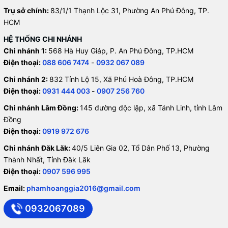
Trụ sở chính:
83/1/1 Thạnh Lộc 31, Phường An Phú Đông, TP.
HCM
HỆ THỐNG CHI NHÁNH
Chi nhánh 1:
568 Hà Huy Giáp, P. An Phú Đông, TP.HCM
Điện thoại:
088 606 7474
-
0932 067 089
Chi nhánh 2:
832 Tỉnh Lộ 15, Xã Phú Hoà Đông, TP.HCM
Điện thoại:
0931 444 003
-
0907 256 760
Chi nhánh Lâm Đồng:
145 đường độc lập, xã Tánh Linh, tỉnh Lâm
Đồng
Điện thoại:
0919 972 676
Chi nhánh Đăk Lăk:
40/5 Liên Gia 02, Tổ Dân Phố 13, Phường
Thành Nhất, Tỉnh Đăk Lăk
Điện thoại:
0907 596 995
Email:
phamhoanggia2016@gmail.com
0932067089