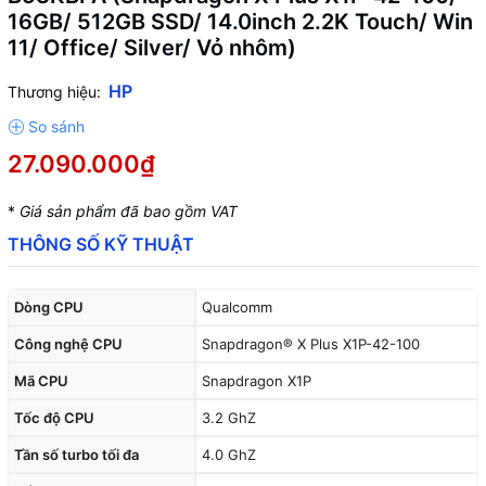
16GB/ 512GB SSD/ 14.0inch 2.2K Touch/ Win
11/ Office/ Silver/ Vỏ nhôm)
HP
Thương hiệu:
27.090.000₫
*
Giá sản phẩm đã bao gồm VAT
THÔNG SỐ KỸ THUẬT
Dòng CPU
Qualcomm
Công nghệ CPU
Snapdragon® X Plus X1P-42-100
Mã CPU
Snapdragon X1P
Tốc độ CPU
3.2 GhZ
Tần số turbo tối đa
4.0 GhZ