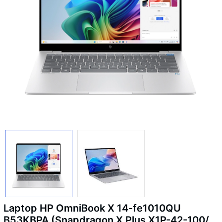
Laptop HP OmniBook X 14-fe1010QU
B53KBPA (Snapdragon X Plus X1P-42-100/