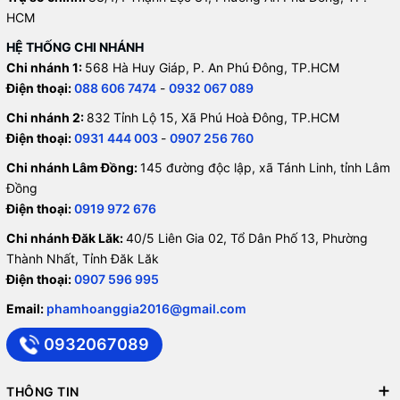
HCM
HỆ THỐNG CHI NHÁNH
Chi nhánh 1:
568 Hà Huy Giáp, P. An Phú Đông, TP.HCM
Điện thoại:
088 606 7474
-
0932 067 089
Chi nhánh 2:
832 Tỉnh Lộ 15, Xã Phú Hoà Đông, TP.HCM
Điện thoại:
0931 444 003
-
0907 256 760
Chi nhánh Lâm Đồng:
145 đường độc lập, xã Tánh Linh, tỉnh Lâm
Đồng
Điện thoại:
0919 972 676
Chi nhánh Đăk Lăk:
40/5 Liên Gia 02, Tổ Dân Phố 13, Phường
Thành Nhất, Tỉnh Đăk Lăk
Điện thoại:
0907 596 995
Email:
phamhoanggia2016@gmail.com
0932067089
THÔNG TIN