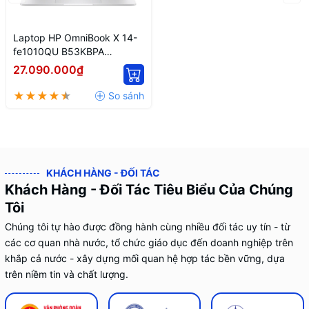
Laptop HP OmniBook X 14-
fe1010QU B53KBPA
(Snapdragon X Plus X1P-42-
27.090.000₫
100/ 16GB/ 512GB SSD/
14.0inch 2.2K Touch/ Win 11/
Office/ Silver/ Vỏ nhôm)
KHÁCH HÀNG - ĐỐI TÁC
Khách Hàng - Đối Tác Tiêu Biểu Của Chúng
Tôi
Chúng tôi tự hào được đồng hành cùng nhiều đối tác uy tín - từ
các cơ quan nhà nước, tổ chức giáo dục đến doanh nghiệp trên
khắp cả nước - xây dựng mối quan hệ hợp tác bền vững, dựa
trên niềm tin và chất lượng.