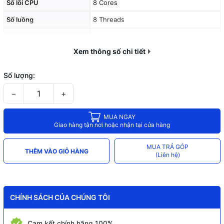
Số lõi CPU
8 Cores
Số luồng
8 Threads
Bộ nhớ đệm
30Mb Cache
Xem thông số chi tiết
Số lượng:
−
+
MUA NGAY
Giao hàng tận nơi hoặc nhận tại cửa hàng
MUA TRẢ GÓP
THÊM VÀO GIỎ HÀNG
(Liên hệ)
CHÍNH SÁCH CỦA CHÚNG TÔI
Cam kết chính hãng 100%