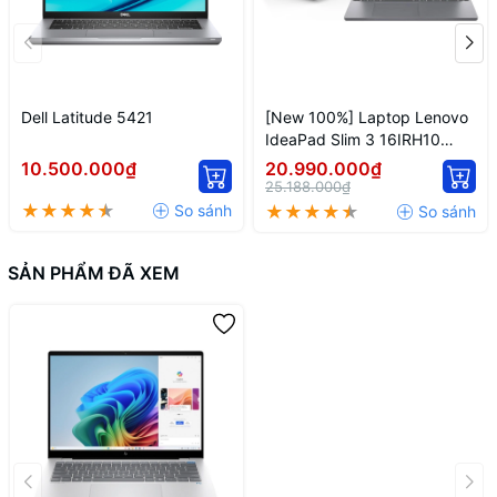
Dell Latitude 5421
[New 100%] Laptop Lenovo
IdeaPad Slim 3 16IRH10
83K20001VN /
10.500.000₫
20.990.000₫
83K20004VN - Intel Core i7-
25.188.000₫
13620H | 16 inch Full HD+
SẢN PHẨM ĐÃ XEM