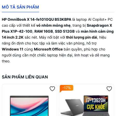
MÔ TẢ SẢN PHẨM
HP OmniBook X 14-fe1010QU B53KBPA
là laptop AI Copilot+ PC
cao cấp với thiết kế
vỏ nhôm mỏng nhẹ
, trang bị
Snapdragon X
Plus X1P-42-100
,
RAM 16GB
,
SSD 512GB
và
màn hình cảm ứng
14 inch 2.2K
sắc nét. Máy nổi bật với
thời lượng pin dài
, hiệu
năng ổn định cho học tập và làm việc văn phòng, hỗ trợ
Windows 11
cùng
Microsoft Office
bản quyền, phù hợp cho
người dùng cần một chiếc laptop hiện đại, linh hoạt và dễ mang
theo.
SẢN PHẨM LIÊN QUAN
-17%