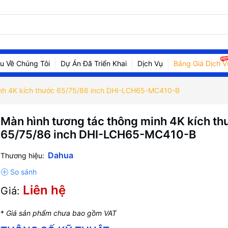
ệu Về Chúng Tôi
Dự Án Đã Triển Khai
Dịch Vụ
Bảng Giá Dịch V
inh 4K kích thước 65/75/86 inch DHI-LCH65-MC410-B
Màn hình tương tác thông minh 4K kích th
65/75/86 inch DHI-LCH65-MC410-B
Dahua
Thương hiệu:
Liên hệ
Giá:
*
Giá sản phẩm chưa bao gồm VAT