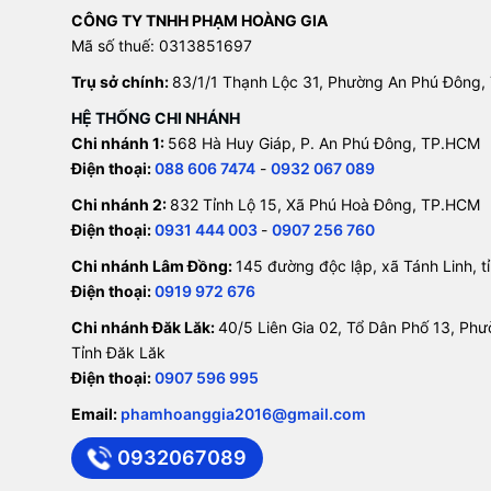
CÔNG TY TNHH PHẠM HOÀNG GIA
Mã số thuế: 0313851697
Trụ sở chính:
83/1/1 Thạnh Lộc 31, Phường An Phú Đông,
HỆ THỐNG CHI NHÁNH
Chi nhánh 1:
568 Hà Huy Giáp, P. An Phú Đông, TP.HCM
Điện thoại:
088 606 7474
-
0932 067 089
Chi nhánh 2:
832 Tỉnh Lộ 15, Xã Phú Hoà Đông, TP.HCM
Điện thoại:
0931 444 003
-
0907 256 760
Chi nhánh Lâm Đồng:
145 đường độc lập, xã Tánh Linh, 
Điện thoại:
0919 972 676
Chi nhánh Đăk Lăk:
40/5 Liên Gia 02, Tổ Dân Phố 13, Ph
Tỉnh Đăk Lăk
Điện thoại:
0907 596 995
Email:
phamhoanggia2016@gmail.com
0932067089