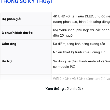
THÔNG SỐ KỸ THUẬT
4K UHD với tấm nền DLED, cho độ né
Độ phân giải
tương phản cao, hình ảnh sống động
65/75/86 inch, phù hợp với các phòn
3 chuẩn kích thước
đến 20 người
Cảm ứng
Đa điểm, tăng khả năng tương tác
Nhiều thiết bị trình chiếu cùng lúc
Hỗ trợ
Sử dụng hệ điều hành Android và W
có module PC)
Wifi 2.4GHz và 5GHz (ăng-ten ẩn) 
Kết nối
Trình chiếu không dây từ máy tính, Đi
Xem thông số chi tiết
tablet...
Sẵn công cụ văn phòng và media , có 