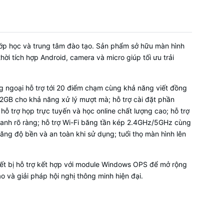
le APK
ạm vi thu
lớp học và trung tâm đào tạo. Sản phẩm sở hữu màn hình
i tích hợp Android, camera và micro giúp tối ưu trải
 ngoại hỗ trợ tới 20 điểm chạm cùng khả năng viết đồng
2GB cho khả năng xử lý mượt mà; hỗ trợ cài đặt phần
hỗ trợ họp trực tuyến và học online chất lượng cao; hỗ trợ
thanh rõ ràng; hỗ trợ Wi-Fi băng tần kép 2.4GHz/5GHz cùng
g độ bền và an toàn khi sử dụng; tuổi thọ màn hình lên
 lực chống
ết bị hỗ trợ kết hợp với module Windows OPS để mở rộng
 °C to +45
 và giải pháp hội nghị thông minh hiện đại.