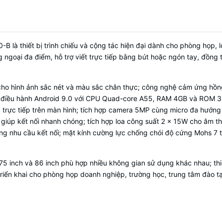
thêm từ CHPLAY tích hợp hoặc cài fi
2 loa công suất 15W
Tích hợp
Camera 5MP và 2 Micro đa hướng (ph
à thiết bị trình chiếu và cộng tác hiện đại dành cho phòng họp, 
âm lên đến 8m)
oại đa điểm, hỗ trợ viết trực tiếp bằng bút hoặc ngón tay, đồng thờ
1 cổng HDMI IN
1 cổng mạng RJ45
cho hình ảnh sắc nét và màu sắc chân thực; công nghệ cảm ứng hồng
1 cổng RS232
 hệ điều hành Android 9.0 với CPU Quad-core A55, RAM 4GB và ROM 3
Nhiều cổng kết nối
1 cổng Audio out 3.5mm
p trực tiếp trên màn hình; tích hợp camera 5MP cùng micro đa hướng 
3 cổng USB 3.0 , 1 cổng MicroUSB
et giúp kết nối nhanh chóng; tích hợp loa công suất 2 × 15W cho âm 
1 cổng giao tiếp hồng ngoại IrDA
nhu cầu kết nối; mặt kính cường lực chống chói độ cứng Mohs 7 tăn
Khung vỏ kim loại và mặt kính cường
Thiết kế
chói
 inch và 86 inch phù hợp nhiều không gian sử dụng khác nhau; thi
AC100-240V. Nhiệt độ hoạt động –10
riển khai cho phòng họp doanh nghiệp, trường học, trung tâm đào tạo
Nguồn cấp
°C