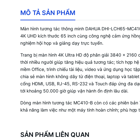
MÔ TẢ SẢN PHẨM
Màn hình tương tác thông minh DAHUA DHI-LCH65-MC410-B l
4K UHD kích thước 65 inch cùng công nghệ cảm ứng hồng ng
nghiệm hội họp và giảng dạy trực tuyến.
Trang bị màn hình 4K Ultra HD độ phân giải 3840 × 2160 
thời nhiều người giúp tăng hiệu quả tương tác; tích hợp
mềm Office, trình chiếu tài liệu, video và ứng dụng học tậ
chia sẻ màn hình không dây từ điện thoại, laptop và tabl
cổng HDMI, USB, RJ-45, RS-232 và Touch đáp ứng đa dạng 
tới khoảng 50.000 giờ giúp vận hành ổn định lâu dài.
Dòng màn hình tương tác MC410-B còn có các phiên bản 75
khả năng làm việc như một máy tính hoàn chỉnh; phù hợp t
SẢN PHẨM LIÊN QUAN