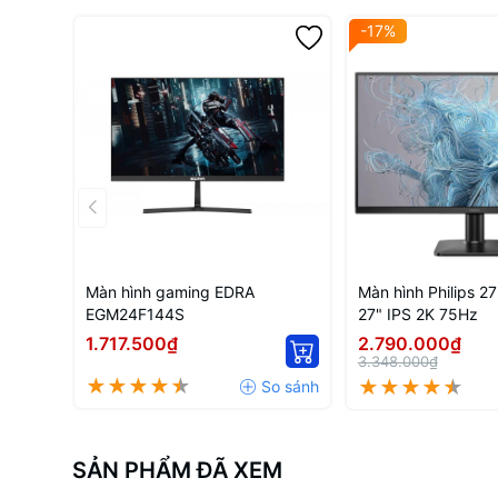
-17%
Màn hình gaming EDRA
Màn hình Philips 
EGM24F144S
27" IPS 2K 75Hz
1.717.500₫
2.790.000₫
3.348.000₫
SẢN PHẨM ĐÃ XEM