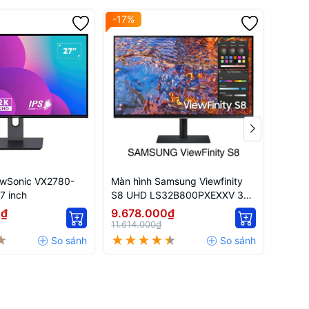
-17%
-17%
ewSonic VX2780-
Màn hình Samsung Viewfinity
Màn h
7 inch
S8 UHD LS32B800PXEXXV 32
VX247
inch
inch
0₫
9.678.000₫
2.79
11.614.000₫
3.348