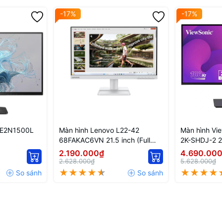
-17%
-17%
27E2N1500L
Màn hình Lenovo L22-42
Màn hình Vi
68FAKAC6VN 21.5 inch (Full
2K-SHDJ-2 2
HD/ IPS/ 100Hz/ 4ms (Extreme
2.190.000₫
4.690.00
Mode), 6ms (Normal Mode))
2.628.000₫
5.628.000₫