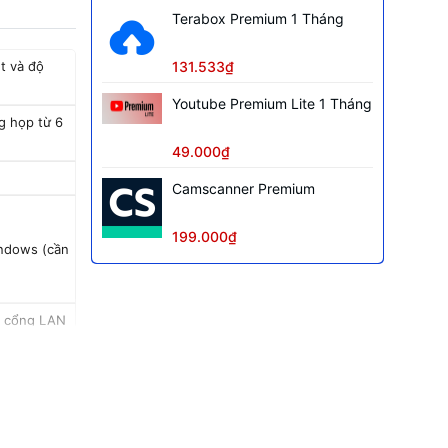
Terabox Premium 1 Tháng
131.533₫
t và độ
Youtube Premium Lite 1 Tháng
g họp từ 6
49.000₫
Camscanner Premium
199.000₫
indows (cần
và cổng LAN
ện thoại,
thể tải