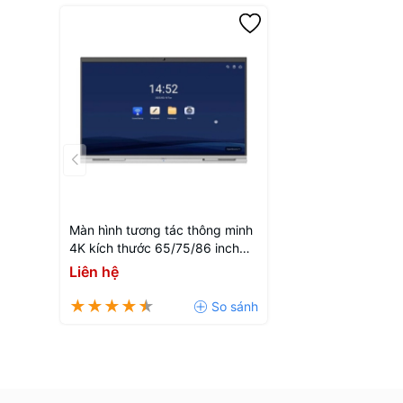
Màn hình tương tác thông minh
4K kích thước 65/75/86 inch
DHI-LCH65-MC410-B
Liên hệ