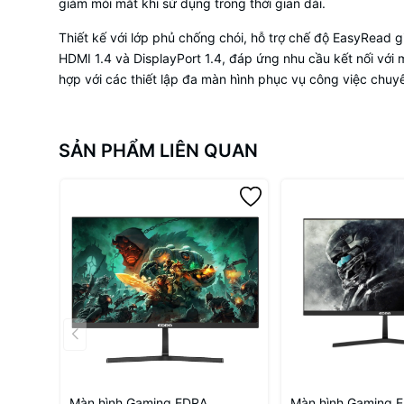
giảm mỏi mắt khi sử dụng trong thời gian dài.
Thiết kế với lớp phủ chống chói, hỗ trợ chế độ EasyRead 
HDMI 1.4 và DisplayPort 1.4, đáp ứng nhu cầu kết nối với má
hợp với các thiết lập đa màn hình phục vụ công việc chuy
SẢN PHẨM LIÊN QUAN
Màn hình Gaming EDRA
Màn hình Gaming 