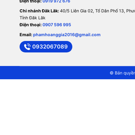
Điện thoại:
0919 972 676
Chi nhánh Đăk Lăk:
40/5 Liên Gia 02, Tổ Dân Phố 13, Ph
Tỉnh Đăk Lăk
Điện thoại:
0907 596 995
Email:
phamhoanggia2016@gmail.com
0932067089
© Bản quyền