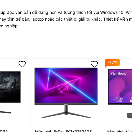
giúp đọc văn bản dễ dàng hơn và tương thích tốt với Windows 10, W
y tính để bàn, laptop hoặc các thiết bị giải trí khác. Thiết kế viền 
ên nghiệp.
-17%
EDRA
Màn hình E-Dra EGM27F240S
Màn hình Vi