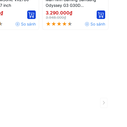
7 inch
Odyssey G3 G30D
LS27DG302EEXXV 27 inch
0₫
3.290.000₫
3.948.000₫