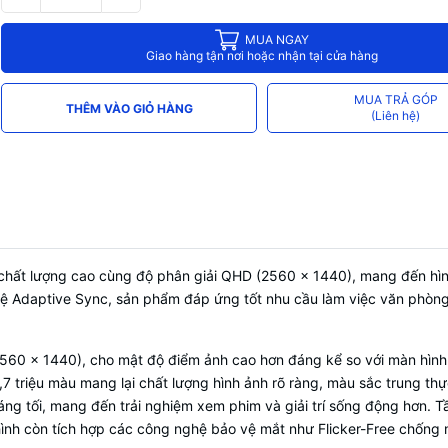
MUA NGAY
Giao hàng tận nơi hoặc nhận tại cửa hàng
MUA TRẢ GÓP
THÊM VÀO GIỎ HÀNG
(Liên hệ)
chất lượng cao cùng độ phân giải QHD (2560 x 1440), mang đến hình
ệ Adaptive Sync, sản phẩm đáp ứng tốt nhu cầu làm việc văn phòng, 
560 x 1440), cho mật độ điểm ảnh cao hơn đáng kể so với màn hình F
16,7 triệu màu mang lại chất lượng hình ảnh rõ ràng, màu sắc trung 
áng tối, mang đến trải nghiệm xem phim và giải trí sống động hơn.
màn hình còn tích hợp các công nghệ bảo vệ mắt như Flicker-Free ch