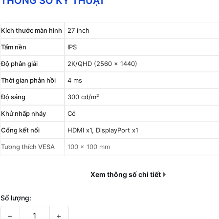
THÔNG SỐ KỸ THUẬT
Kích thước màn hình
27 inch
Tấm nền
IPS
Độ phân giải
2K/QHD (2560 x 1440)
Thời gian phản hồi
4 ms
Độ sáng
300 cd/m²
Khử nhấp nháy
Có
Cổng kết nối
HDMI x1, DisplayPort x1
Tương thích VESA
100 x 100 mm
Phụ kiện trong hộp
Dây nguồn, dây HDMI (optional), dây DisplayPort (
Xem thông số chi tiết
Số lượng:
−
+