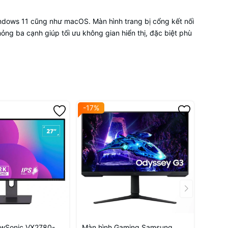
indows 11 cũng như macOS. Màn hình trang bị cổng kết nối
mỏng ba cạnh giúp tối ưu không gian hiển thị, đặc biệt phù
-17%
ewSonic VX2780-
Màn hình Gaming Samsung