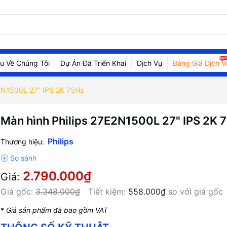
ệu Về Chúng Tôi
Dự Án Đã Triển Khai
Dịch Vụ
Bảng Giá Dịch V
E2N1500L 27" IPS 2K 75Hz
Màn hình Philips 27E2N1500L 27" IPS 2K 
Philips
Thương hiệu:
2.790.000₫
Giá:
Giá gốc:
3.348.000₫
Tiết kiệm:
558.000₫
so với giá gốc
*
Giá sản phẩm đã bao gồm VAT