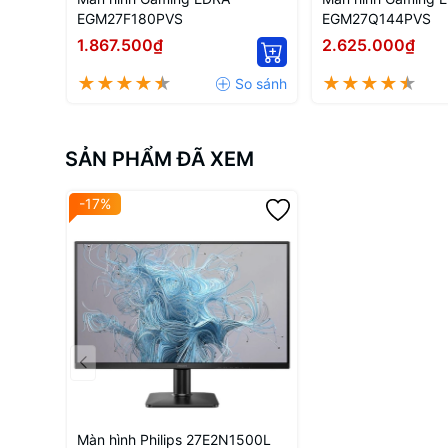
EGM27F180PVS
EGM27Q144PVS
1.867.500₫
2.625.000₫
SẢN PHẨM ĐÃ XEM
-17%
Màn hình Philips 27E2N1500L