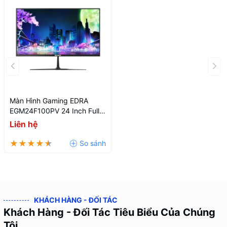
Màn Hình Gaming EDRA
EGM24F100PV 24 Inch Full
HD 100Hz IPS A+
Liên hệ
KHÁCH HÀNG - ĐỐI TÁC
Khách Hàng - Đối Tác Tiêu Biểu Của Chúng
Tôi