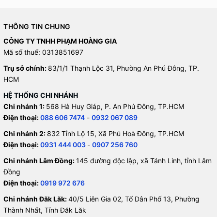
THÔNG TIN CHUNG
CÔNG TY TNHH PHẠM HOÀNG GIA
Mã số thuế: 0313851697
Trụ sở chính:
83/1/1 Thạnh Lộc 31, Phường An Phú Đông, TP.
HCM
HỆ THỐNG CHI NHÁNH
Chi nhánh 1:
568 Hà Huy Giáp, P. An Phú Đông, TP.HCM
Điện thoại:
088 606 7474
-
0932 067 089
Chi nhánh 2:
832 Tỉnh Lộ 15, Xã Phú Hoà Đông, TP.HCM
Điện thoại:
0931 444 003
-
0907 256 760
Chi nhánh Lâm Đồng:
145 đường độc lập, xã Tánh Linh, tỉnh Lâm
Đồng
Điện thoại:
0919 972 676
Chi nhánh Đăk Lăk:
40/5 Liên Gia 02, Tổ Dân Phố 13, Phường
Thành Nhất, Tỉnh Đăk Lăk