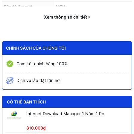
Tốc độ làm mới
100Hz
Thời gian đáp ứng
Xem thông số chi tiết
1ms MPRT
Tỉ lệ tương phản
1000:1
Độ sáng tối đa
250cd/m2
Màu sắc hiển thị
94% sRGB
CHÍNH SÁCH CỦA CHÚNG TÔI
Cổng kết nối
1xHDMI + 1xVGA + DC
Cam kết chính hãng 100%
Chân cố định
Có
Phụ kiện
Cáp nguồn, Cáp HDMI
Dịch vụ lắp đặt tận nơi
Kích thước sản phẩm / Vỏ
602
110
400mm (Vỏ hộp)
hộp
CÓ THỂ BẠN THÍCH
Cân nặng
3.7kg (NW), Cả thùng 4.3kg
Internet Download Manager 1 Năm 1 Pc
Hỗ trợ VESA
100x100mm
310.000₫