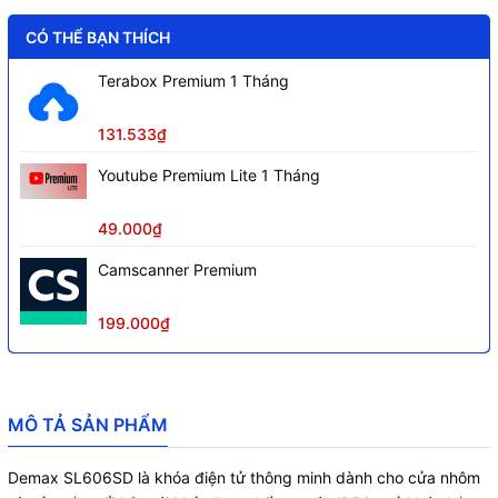
Nhiệt độ làm việc
-20°C đến 60°C
CÓ THỂ BẠN THÍCH
Độ ẩm hoạt động
15% – 95%
Màu hoàn thiện
Xám nhôm
Terabox Premium 1 Tháng
131.533₫
Youtube Premium Lite 1 Tháng
49.000₫
Camscanner Premium
199.000₫
MÔ TẢ SẢN PHẨM
Demax SL606SD là khóa điện tử thông minh dành cho cửa nhôm