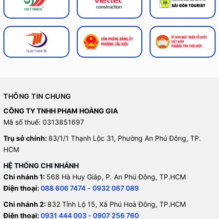
THÔNG TIN CHUNG
CÔNG TY TNHH PHẠM HOÀNG GIA
Mã số thuế: 0313851697
Trụ sở chính:
83/1/1 Thạnh Lộc 31, Phường An Phú Đông, TP.
HCM
HỆ THỐNG CHI NHÁNH
Chi nhánh 1:
568 Hà Huy Giáp, P. An Phú Đông, TP.HCM
Điện thoại:
088 606 7474
-
0932 067 089
Chi nhánh 2:
832 Tỉnh Lộ 15, Xã Phú Hoà Đông, TP.HCM
Điện thoại:
0931 444 003
-
0907 256 760