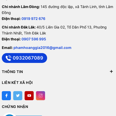
Chi nhánh Lâm Đồng:
145 đường độc lập, xã Tánh Linh, tỉnh Lâm
Đồng
Điện thoại:
0919 972 676
Chi nhánh Đăk Lăk:
40/5 Liên Gia 02, Tổ Dân Phố 13, Phường
Thành Nhất, Tỉnh Đăk Lăk
Điện thoại:
0907 596 995
Email:
phamhoanggia2016@gmail.com
0932067089
THÔNG TIN
LIÊN KẾT XÃ HỘI
CHỨNG NHẬN