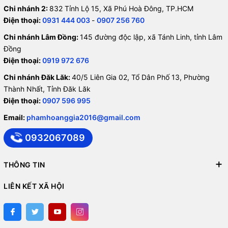
Chi nhánh 2:
832 Tỉnh Lộ 15, Xã Phú Hoà Đông, TP.HCM
Điện thoại:
0931 444 003
-
0907 256 760
Chi nhánh Lâm Đồng:
145 đường độc lập, xã Tánh Linh, tỉnh Lâm
Đồng
Điện thoại:
0919 972 676
Chi nhánh Đăk Lăk:
40/5 Liên Gia 02, Tổ Dân Phố 13, Phường
Thành Nhất, Tỉnh Đăk Lăk
Điện thoại:
0907 596 995
Email:
phamhoanggia2016@gmail.com
0932067089
THÔNG TIN
LIÊN KẾT XÃ HỘI