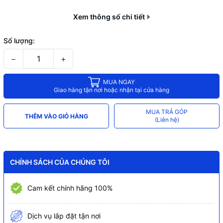
Độ bền
100.000 lần nhấn
Xem thông số chi tiết
Nhiệt độ hoạt động
-10°C ~ 40°C
Độ ẩm làm việc
0% - 95%RH
Số lượng:
−
+
MUA NGAY
Giao hàng tận nơi hoặc nhận tại cửa hàng
MUA TRẢ GÓP
THÊM VÀO GIỎ HÀNG
(Liên hệ)
CHÍNH SÁCH CỦA CHÚNG TÔI
Cam kết chính hãng 100%
Dịch vụ lắp đặt tận nơi