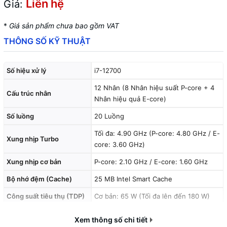
Liên hệ
Giá:
*
Giá sản phẩm chưa bao gồm VAT
THÔNG SỐ KỸ THUẬT
Số hiệu xử lý
i7-12700
12 Nhân (8 Nhân hiệu suất P-core + 4
Cấu trúc nhân
Nhân hiệu quả E-core)
Số luồng
20 Luồng
Tối đa: 4.90 GHz (P-core: 4.80 GHz / E-
Xung nhịp Turbo
core: 3.60 GHz)
Xung nhịp cơ bản
P-core: 2.10 GHz / E-core: 1.60 GHz
Bộ nhớ đệm (Cache)
25 MB Intel Smart Cache
Công suất tiêu thụ (TDP)
Cơ bản: 65 W (Tối đa lên đến 180 W)
Hỗ trợ bộ nhớ (RAM)
DDR5 4800 MT/s hoặc DDR4 3200 MT/s
Xem thông số chi tiết