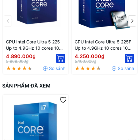
CPU Intel Core Ultra 5 225
CPU Intel Core Ultra 5 225F
Up to 4.9GHz 10 cores 10
Up to 4.9GHz 10 cores 10
threads 20MB
threads 20MB
4.890.000₫
4.250.000₫
5.868.000₫
5.100.000₫
SẢN PHẨM ĐÃ XEM