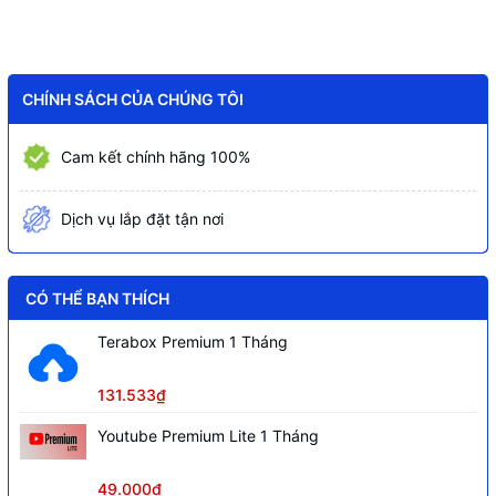
Dung lượng RAM tối đa
128 GB
Băng thông bộ nhớ
Tối đa 76.8 GB/s (Dual-channel)
Chuẩn PCI Express
Phiên bản 5.0 và 4.0 (Tối đa 20 làn)
CHÍNH SÁCH CỦA CHÚNG TÔI
Socket hỗ trợ
FCLGA1700
Cam kết chính hãng 100%
Kích thước
45.0 mm x 37.5 mm
Dịch vụ lắp đặt tận nơi
CÓ THỂ BẠN THÍCH
Terabox Premium 1 Tháng
131.533₫
Youtube Premium Lite 1 Tháng
49.000₫