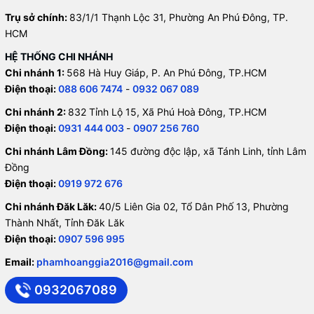
Trụ sở chính:
83/1/1 Thạnh Lộc 31, Phường An Phú Đông, TP.
HCM
HỆ THỐNG CHI NHÁNH
Chi nhánh 1:
568 Hà Huy Giáp, P. An Phú Đông, TP.HCM
Điện thoại:
088 606 7474
-
0932 067 089
Chi nhánh 2:
832 Tỉnh Lộ 15, Xã Phú Hoà Đông, TP.HCM
Điện thoại:
0931 444 003
-
0907 256 760
Chi nhánh Lâm Đồng:
145 đường độc lập, xã Tánh Linh, tỉnh Lâm
Đồng
Điện thoại:
0919 972 676
Chi nhánh Đăk Lăk:
40/5 Liên Gia 02, Tổ Dân Phố 13, Phường
Thành Nhất, Tỉnh Đăk Lăk
Điện thoại:
0907 596 995
Email:
phamhoanggia2016@gmail.com
0932067089