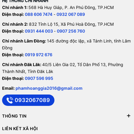
HỆ THỐNG CHI NHÁNH
Chi nhánh 1:
568 Hà Huy Giáp, P. An Phú Đông, TP.HCM
Điện thoại:
088 606 7474
-
0932 067 089
Chi nhánh 2:
832 Tỉnh Lộ 15, Xã Phú Hoà Đông, TP.HCM
Điện thoại:
0931 444 003
-
0907 256 760
Chi nhánh Lâm Đồng:
145 đường độc lập, xã Tánh Linh, tỉnh Lâm
Đồng
Điện thoại:
0919 972 676
Chi nhánh Đăk Lăk:
40/5 Liên Gia 02, Tổ Dân Phố 13, Phường
Thành Nhất, Tỉnh Đăk Lăk
Điện thoại:
0907 596 995
Email:
phamhoanggia2016@gmail.com
0932067089
THÔNG TIN
LIÊN KẾT XÃ HỘI