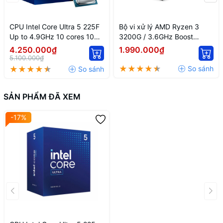
CPU Intel Core Ultra 5 225F
Bộ vi xử lý AMD Ryzen 3
Up to 4.9GHz 10 cores 10
3200G / 3.6GHz Boost
threads 20MB
4.0GHz / 4 nhân 4 luồng /
4.250.000₫
1.990.000₫
4MB / AM4
5.100.000₫
SẢN PHẨM ĐÃ XEM
-17%