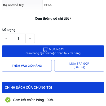
Bộ nhớ hỗ trợ
DDR5
Chuẩn PCIe
PCIe 5.0 / PCIe 4.0
Xem thông số chi tiết
Công suất cơ bản
65W
Công suất Turbo tối đa
121W
Số lượng:
−
+
MUA NGAY
Giao hàng tận nơi hoặc nhận tại cửa hàng
MUA TRẢ GÓP
THÊM VÀO GIỎ HÀNG
(Liên hệ)
CHÍNH SÁCH CỦA CHÚNG TÔI
Cam kết chính hãng 100%