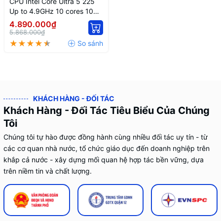
CPU Intel Core Ultra 5 225
Up to 4.9GHz 10 cores 10
threads 20MB
4.890.000₫
5.868.000₫
KHÁCH HÀNG - ĐỐI TÁC
Khách Hàng - Đối Tác Tiêu Biểu Của Chúng
Tôi
Chúng tôi tự hào được đồng hành cùng nhiều đối tác uy tín - từ
các cơ quan nhà nước, tổ chức giáo dục đến doanh nghiệp trên
khắp cả nước - xây dựng mối quan hệ hợp tác bền vững, dựa
trên niềm tin và chất lượng.