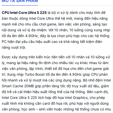
MÔ TẢ SẢN PHẨM
CPU Intel Core Ultra 5 225
là bộ vi xử lý dành cho máy tính để
bàn thuộc dòng Intel Core Ultra thế hệ mới, mang đến hiệu năng
mạnh mẽ cho nhu cầu chơi game, làm việc văn phòng, sáng tạo
nội dung và xử lý đa nhiệm. Với 10 nhân, 10 luồng cùng xung nhịp
tối đa lên đến 4.9GHz, đây là lựa chọn phù hợp cho các hệ thống
PC hiện đại yêu cầu hiệu suất cao và khả năng tiết kiệm điện
năng vượt trội.
Được xây dựng trên kiến trúc tiên tiến với 10 nhân và 10 luồng xử
lý, mang lại hiệu năng ổn định cho nhiều tác vụ khác nhau từ làm
việc văn phòng, lập trình, thiết kế đồ họa cho đến chơi game giải
trí. Xung nhịp Turbo Boost tối đa lên đến 4.9GHz giúp CPU phản
hồi nhanh và xử lý mượt mà các ứng dụng nặng. Bộ nhớ đệm Intel
Smart Cache 20MB góp phần tăng tốc độ truy xuất dữ liệu, giảm
độ trễ và cải thiện hiệu suất tổng thể của hệ thống. Bên cạnh đó,
Intel Core Ultra 5 225 tích hợp đồ họa Intel Graphics, cho phép
xuất hình mà không cần card đồ họa rời, phù hợp với người dùng
văn phòng, học sinh – sinh viên hoặc những hệ thống chưa có nhu