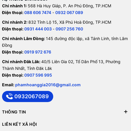
Chi nhánh 1:
568 Hà Huy Giáp, P. An Phú Đông, TP.HCM
Điện thoại:
088 606 7474
-
0932 067 089
Chi nhánh 2:
832 Tỉnh Lộ 15, Xã Phú Hoà Đông, TP.HCM
Điện thoại:
0931 444 003
-
0907 256 760
Chi nhánh Lâm Đồng:
145 đường độc lập, xã Tánh Linh, tỉnh Lâm
Đồng
Điện thoại:
0919 972 676
Chi nhánh Đăk Lăk:
40/5 Liên Gia 02, Tổ Dân Phố 13, Phường
Thành Nhất, Tỉnh Đăk Lăk
Điện thoại:
0907 596 995
Email:
phamhoanggia2016@gmail.com
0932067089
THÔNG TIN
LIÊN KẾT XÃ HỘI