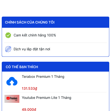
Tốc độ cơ bản của E-core
2.6 GHz
Điện năng tiêu thụ
125W - 181W
CHÍNH SÁCH CỦA CHÚNG TÔI
Bộ nhớ đệm
24MB Intel® Smart Cache
Bo mạch chủ tương thích
600 và 700 series
Cam kết chính hãng 100%
Bộ nhớ hỗ trợ tối đa
192GB
Dịch vụ lắp đặt tận nơi
Loại bộ nhớ
DDR5, DDR4
Nhân đồ họa tích hợp
Intel® UHD Graphics 770
Phiên bản PCI Express
5.0 and 4.0
CÓ THỂ BẠN THÍCH
Số lượng PCIe lanes
20
Terabox Premium 1 Tháng
131.533₫
Youtube Premium Lite 1 Tháng
49.000₫