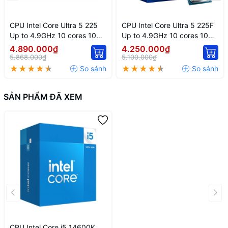
CPU Intel Core Ultra 5 225
CPU Intel Core Ultra 5 225F
Up to 4.9GHz 10 cores 10
Up to 4.9GHz 10 cores 10
threads 20MB
threads 20MB
4.890.000₫
4.250.000₫
5.868.000₫
5.100.000₫
SẢN PHẨM ĐÃ XEM
CPU Intel Core i5 14600K