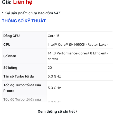
Liên hệ
Giá:
*
Giá sản phẩm chưa bao gồm VAT
THÔNG SỐ KỸ THUẬT
Dòng CPU
Core i5
CPU
Intel® Core® i5-14600K (Raptor Lake)
14 (6 Performance-cores/ 8 Efficient-
Số nhân
cores)
Số luồng
20
Tần số Turbo tối đa
5.3 GHz
Tốc độ Turbo tối đa của
5.3 GHz
P-core
Tốc độ Turbo tối đa của
4.0 GHz
E-core
Xem thông số chi tiết
Tốc độ cơ bản của P-core
3.5 GHz