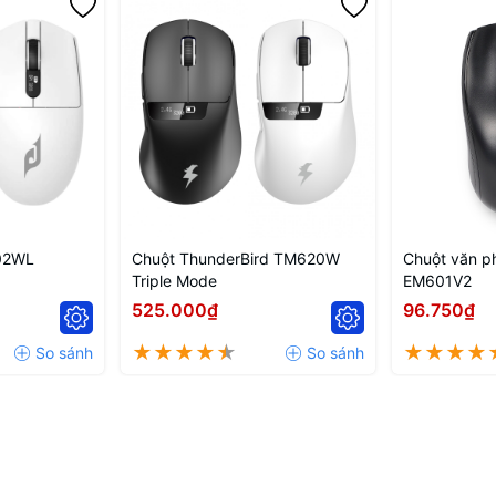
Switch
Kailh - 100M Timelife (bất tử)
Dual
8K Polling Rate
Pin
230mAh
Chất liệu
Nhựa carbon phủ lớp chống nước.
Màu sắc
Đen
Kích thước
119*61*36.7mm
Trọng lượng
43g
02WL
Chuột ThunderBird TM620W
Chuột văn 
hệ điều hành Windows 98 / 2000 / M
Triple Mode
EM601V2
Tương thích
/ win 7/ win 8/ win 10/ win 11
525.000₫
96.750₫