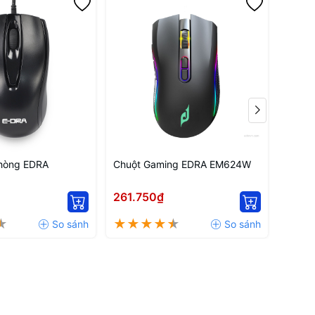
phòng EDRA
Chuột Gaming EDRA EM624W
Chuột
E / NT / XP
EM66
261.750₫
292.