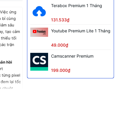
Terabox Premium 1 Tháng
Việc ứng
 bỉ cùng
131.533₫
giảm sâu
Youtube Premium Lite 1 Tháng
ay, tạo cảm
thiểu tối
các trận
49.000₫
Camscanner Premium
ản hồi
rt
199.000₫
 từng pixel
đem lại tốc
n chuột
ing mục
 như tức
tử":
Bộ nút
h bấm sắc
ộ bền chạm