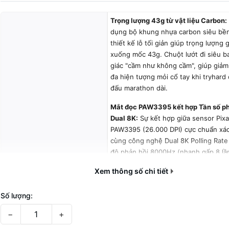
Trọng lượng 43g từ vật liệu Carbon:
dụng bộ khung nhựa carbon siêu bền
thiết kế lỗ tối giản giúp trọng lượng 
xuống mốc 43g. Chuột lướt đi siêu b
giác "cầm như không cầm", giúp giảm 
đa hiện tượng mỏi cổ tay khi tryhard 
đấu marathon dài.
Mắt đọc PAW3395 kết hợp Tần số ph
Dual 8K:
Sự kết hợp giữa sensor Pixa
PAW3395 (26.000 DPI) cực chuẩn xác
cùng công nghệ Dual 8K Polling Rate 
độ phản hồi 8000Hz (nhanh gấp 8 lầ
thường). Mọi thao tác vẩy tâm, track
Xem thông số chi tiết
tiêu trong game FPS đều diễn ra gần
thì, không có độ trễ.
Số lượng:
Switch Kailh 100 triệu lần nhấn "bất 
Tính năng nổi bật
−
+
bấm Kailh cao cấp mang lại hành trìn
nét, phản hồi giòn giã và rõ ràng. Đ