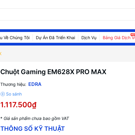
ệu Về Chúng Tôi
Dự Án Đã Triển Khai
Dịch Vụ
Bảng Giá Dịch V
X
Chuột Gaming EM628X PRO MAX
EDRA
Thương hiệu:
1.117.500₫
*
Giá sản phẩm chưa bao gồm VAT
THÔNG SỐ KỸ THUẬT