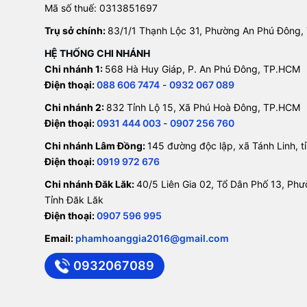
Mã số thuế: 0313851697
Trụ sở chính:
83/1/1 Thạnh Lộc 31, Phường An Phú Đông,
HỆ THỐNG CHI NHÁNH
Chi nhánh 1:
568 Hà Huy Giáp, P. An Phú Đông, TP.HCM
Điện thoại:
088 606 7474
-
0932 067 089
Chi nhánh 2:
832 Tỉnh Lộ 15, Xã Phú Hoà Đông, TP.HCM
Điện thoại:
0931 444 003
-
0907 256 760
Chi nhánh Lâm Đồng:
145 đường độc lập, xã Tánh Linh, 
Điện thoại:
0919 972 676
Chi nhánh Đăk Lăk:
40/5 Liên Gia 02, Tổ Dân Phố 13, Ph
Tỉnh Đăk Lăk
Điện thoại:
0907 596 995
Email:
phamhoanggia2016@gmail.com
0932067089