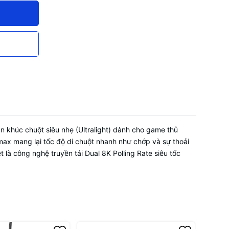
ồng hành
ính lỗi
inh hoạt
y qua
c văn phòng
m dây trực
ạch:
Khung
ẻ, không bị
 khúc chuột siêu nhẹ (Ultralight) dành cho game thủ
 mạch
ax mang lại tốc độ di chuột nhanh như chớp và sự thoải
inh kiện
 là công nghệ truyền tải Dual 8K Polling Rate siêu tốc