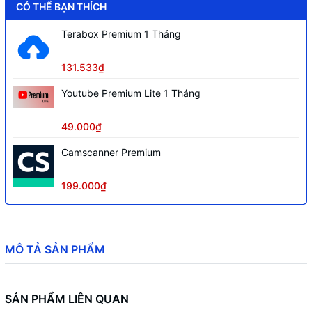
hằng ngày.
CÓ THỂ BẠN THÍCH
Terabox Premium 1 Tháng
Kết Nối
USB 2.0 (Có dây)
Độ phân giải
1600 DPI (Tối đa)
131.533₫
Switch
Huano switch, độ bền 5 triệu lần nhấn
Youtube Premium Lite 1 Tháng
Độ dài dây
1.6 mét
49.000₫
Chất liệu
Nhựa
Camscanner Premium
Tương thích hệ điều
Windows 98 / 2000 / ME / NT / XP /
hành
win 7
199.000₫
Màu sắc
Màu Đen
MÔ TẢ SẢN PHẨM
SẢN PHẨM LIÊN QUAN