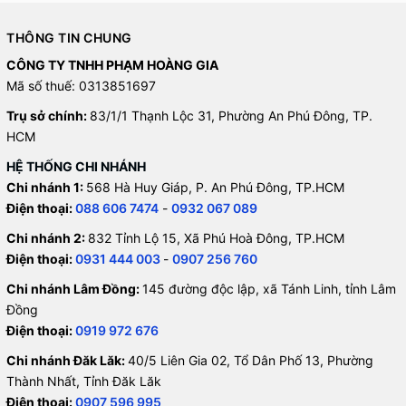
THÔNG TIN CHUNG
CÔNG TY TNHH PHẠM HOÀNG GIA
Mã số thuế: 0313851697
Trụ sở chính:
83/1/1 Thạnh Lộc 31, Phường An Phú Đông, TP.
HCM
HỆ THỐNG CHI NHÁNH
Chi nhánh 1:
568 Hà Huy Giáp, P. An Phú Đông, TP.HCM
Điện thoại:
088 606 7474
-
0932 067 089
Chi nhánh 2:
832 Tỉnh Lộ 15, Xã Phú Hoà Đông, TP.HCM
Điện thoại:
0931 444 003
-
0907 256 760
Chi nhánh Lâm Đồng:
145 đường độc lập, xã Tánh Linh, tỉnh Lâm
Đồng
Điện thoại:
0919 972 676
Chi nhánh Đăk Lăk:
40/5 Liên Gia 02, Tổ Dân Phố 13, Phường
Thành Nhất, Tỉnh Đăk Lăk
Điện thoại:
0907 596 995