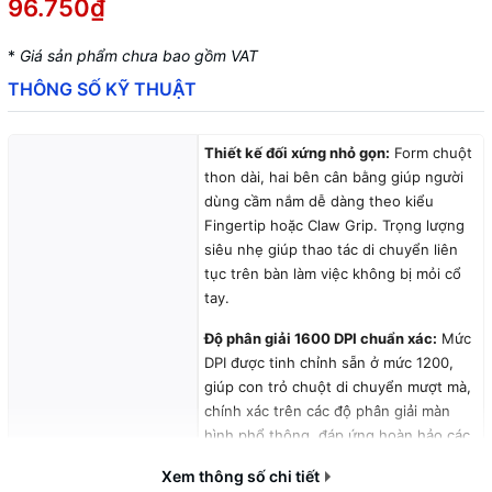
96.750₫
*
Giá sản phẩm chưa bao gồm VAT
THÔNG SỐ KỸ THUẬT
Thiết kế đối xứng nhỏ gọn:
Form chuột
thon dài, hai bên cân bằng giúp người
dùng cầm nắm dễ dàng theo kiểu
Fingertip hoặc Claw Grip. Trọng lượng
siêu nhẹ giúp thao tác di chuyển liên
tục trên bàn làm việc không bị mỏi cổ
tay.
Độ phân giải 1600 DPI chuẩn xác:
Mức
DPI được tinh chỉnh sẵn ở mức 1200,
giúp con trỏ chuột di chuyển mượt mà,
chính xác trên các độ phân giải màn
hình phổ thông, đáp ứng hoàn hảo các
tác vụ lướt web, làm Excel, Word hay
Xem thông số chi tiết
chỉnh sửa ảnh cơ bản.