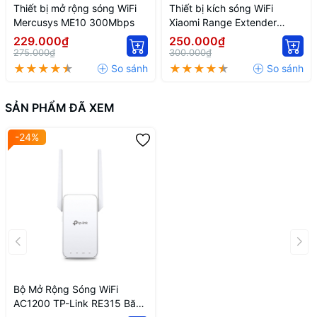
Thiết bị mở rộng sóng WiFi
Thiết bị kích sóng WiFi
Mercusys ME10 300Mbps
Xiaomi Range Extender
N300
229.000₫
250.000₫
275.000₫
300.000₫
SẢN PHẨM ĐÃ XEM
-24%
Bộ Mở Rộng Sóng WiFi
AC1200 TP-Link RE315 Băng