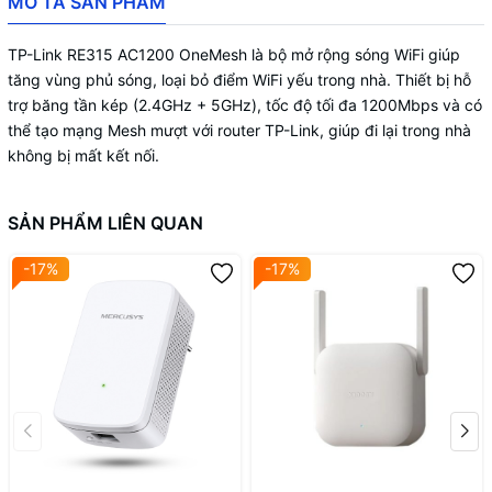
MÔ TẢ SẢN PHẨM
OS, NetWare, UNIX, Linux, Internet
System Requirements
Explorer 11, Firefox 12.0, Chrome 20.0,
TP-Link RE315 AC1200 OneMesh là bộ mở rộng sóng WiFi giúp
Safari 4.0 hoặc các trình duyệt Java
tăng vùng phủ sóng, loại bỏ điểm WiFi yếu trong nhà. Thiết bị hỗ
khác
trợ băng tần kép (2.4GHz + 5GHz), tốc độ tối đa 1200Mbps và có
Nhiệt độ hoạt động 0℃~40℃
thể tạo mạng Mesh mượt với router TP-Link, giúp đi lại trong nhà
(32℉~104℉)
không bị mất kết nối.
Nhiệt độ bảo quản -40℃~70℃
Môi trường
(-40℉~158℉)
Độ ẩm hoạt động 10%~90% không
SẢN PHẨM LIÊN QUAN
ngưng tụ
Độ ẩm lưu trữ 5%~90% không ngưng tụ
-17%
-17%