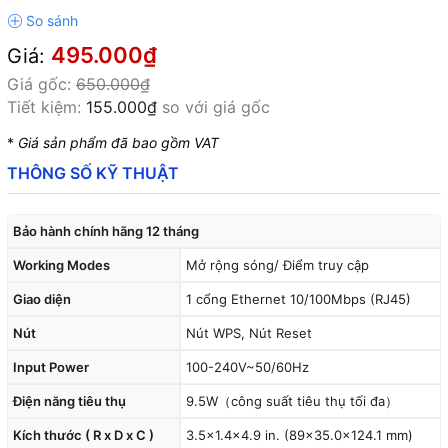
495.000₫
Giá:
Giá gốc:
650.000₫
Tiết kiệm:
155.000₫
so với giá gốc
*
Giá sản phẩm đã bao gồm VAT
THÔNG SỐ KỸ THUẬT
Bảo hành chính hãng 12 tháng
Working Modes
Mở rộng sóng/ Điểm truy cập
Giao diện
1 cổng Ethernet 10/100Mbps (RJ45)
Nút
Nút WPS, Nút Reset
Input Power
100-240V~50/60Hz
Điện năng tiêu thụ
9.5W（công suất tiêu thụ tối đa）
Kích thước ( R x D x C )
3.5×1.4×4.9 in. (89×35.0×124.1 mm)