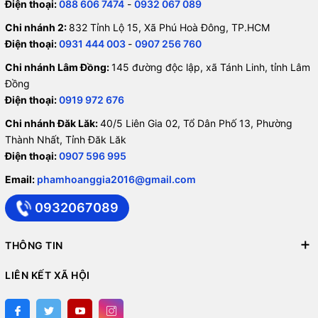
Điện thoại:
088 606 7474
-
0932 067 089
Chi nhánh 2:
832 Tỉnh Lộ 15, Xã Phú Hoà Đông, TP.HCM
Điện thoại:
0931 444 003
-
0907 256 760
Chi nhánh Lâm Đồng:
145 đường độc lập, xã Tánh Linh, tỉnh Lâm
Đồng
Điện thoại:
0919 972 676
Chi nhánh Đăk Lăk:
40/5 Liên Gia 02, Tổ Dân Phố 13, Phường
Thành Nhất, Tỉnh Đăk Lăk
Điện thoại:
0907 596 995
Email:
phamhoanggia2016@gmail.com
0932067089
THÔNG TIN
LIÊN KẾT XÃ HỘI