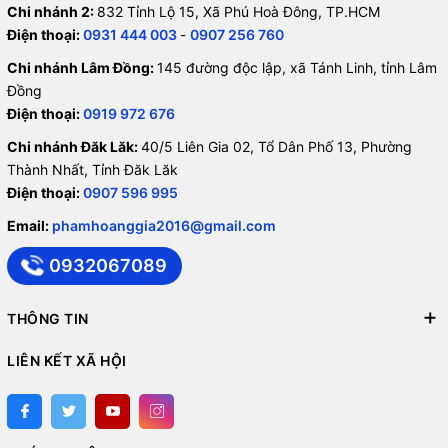
Chi nhánh 2:
832 Tỉnh Lộ 15, Xã Phú Hoà Đông, TP.HCM
Điện thoại:
0931 444 003
-
0907 256 760
Chi nhánh Lâm Đồng:
145 đường độc lập, xã Tánh Linh, tỉnh Lâm
Đồng
Điện thoại:
0919 972 676
Chi nhánh Đăk Lăk:
40/5 Liên Gia 02, Tổ Dân Phố 13, Phường
Thành Nhất, Tỉnh Đăk Lăk
Điện thoại:
0907 596 995
Email:
phamhoanggia2016@gmail.com
0932067089
THÔNG TIN
LIÊN KẾT XÃ HỘI