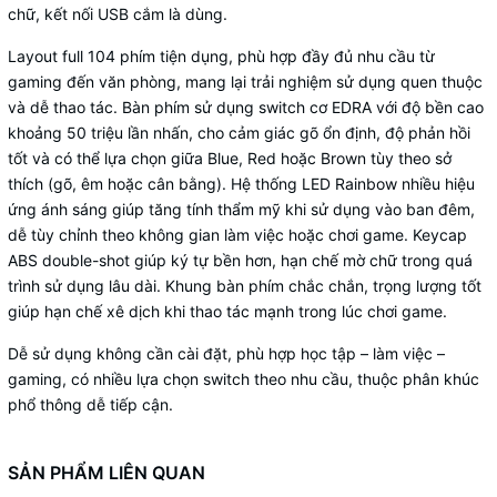
chữ, kết nối USB cắm là dùng.
Layout full 104 phím tiện dụng, phù hợp đầy đủ nhu cầu từ
gaming đến văn phòng, mang lại trải nghiệm sử dụng quen thuộc
và dễ thao tác. Bàn phím sử dụng switch cơ EDRA với độ bền cao
khoảng 50 triệu lần nhấn, cho cảm giác gõ ổn định, độ phản hồi
tốt và có thể lựa chọn giữa Blue, Red hoặc Brown tùy theo sở
thích (gõ, êm hoặc cân bằng). Hệ thống LED Rainbow nhiều hiệu
ứng ánh sáng giúp tăng tính thẩm mỹ khi sử dụng vào ban đêm,
dễ tùy chỉnh theo không gian làm việc hoặc chơi game. Keycap
ABS double-shot giúp ký tự bền hơn, hạn chế mờ chữ trong quá
trình sử dụng lâu dài. Khung bàn phím chắc chắn, trọng lượng tốt
giúp hạn chế xê dịch khi thao tác mạnh trong lúc chơi game.
Dễ sử dụng không cần cài đặt, phù hợp học tập – làm việc –
gaming, có nhiều lựa chọn switch theo nhu cầu, thuộc phân khúc
phổ thông dễ tiếp cận.
SẢN PHẨM LIÊN QUAN