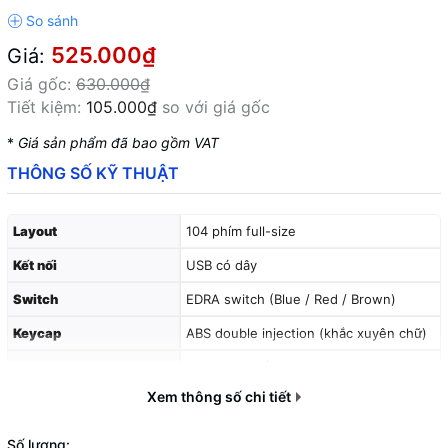
525.000₫
Giá:
Giá gốc:
630.000₫
Tiết kiệm:
105.000₫
so với giá gốc
*
Giá sản phẩm đã bao gồm VAT
THÔNG SỐ KỸ THUẬT
Layout
104 phím full-size
Kết nối
USB có dây
Switch
EDRA switch (Blue / Red / Brown)
Keycap
ABS double injection (khắc xuyên chữ)
LED
Rainbow (nhiều hiệu ứng ánh sáng)
Xem thông số chi tiết
Số lượng: