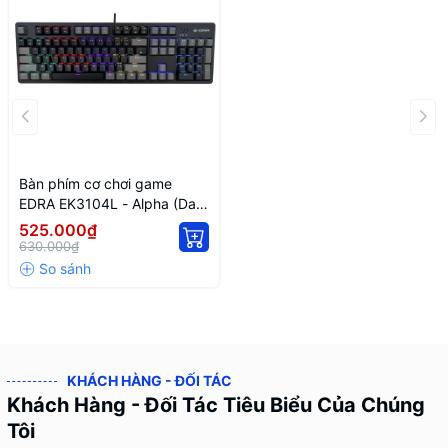
Bàn phím cơ chơi game
EDRA EK3104L - Alpha (Dark
Gray + Black)
525.000₫
630.000₫
KHÁCH HÀNG - ĐỐI TÁC
Khách Hàng - Đối Tác Tiêu Biểu Của Chúng
Tôi