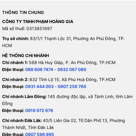
THÔNG TIN CHUNG
CÔNG TY TNHH PHẠM HOÀNG GIA
Mã số thuế: 0313851697
Trụ sở chính:
83/1/1 Thạnh Lộc 31, Phường An Phú Đông, TP.
HCM
HỆ THỐNG CHI NHÁNH
Chi nhánh 1:
568 Hà Huy Giáp, P. An Phú Đông, TP.HCM
Điện thoại:
088 606 7474
-
0932 067 089
Chi nhánh 2:
832 Tỉnh Lộ 15, Xã Phú Hoà Đông, TP.HCM
Điện thoại:
0931 444 003
-
0907 256 760
Chi nhánh Lâm Đồng:
145 đường độc lập, xã Tánh Linh, tỉnh Lâm
Đồng
Điện thoại:
0919 972 676
Chi nhánh Đăk Lăk:
40/5 Liên Gia 02, Tổ Dân Phố 13, Phường
Thành Nhất, Tỉnh Đăk Lăk
Điện thoại:
0907 596 995