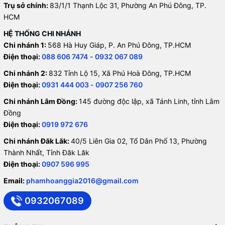
Trụ sở chính:
83/1/1 Thạnh Lộc 31, Phường An Phú Đông, TP.
HCM
HỆ THỐNG CHI NHÁNH
Chi nhánh 1:
568 Hà Huy Giáp, P. An Phú Đông, TP.HCM
Điện thoại:
088 606 7474
-
0932 067 089
Chi nhánh 2:
832 Tỉnh Lộ 15, Xã Phú Hoà Đông, TP.HCM
Điện thoại:
0931 444 003
-
0907 256 760
Chi nhánh Lâm Đồng:
145 đường độc lập, xã Tánh Linh, tỉnh Lâm
Đồng
Điện thoại:
0919 972 676
Chi nhánh Đăk Lăk:
40/5 Liên Gia 02, Tổ Dân Phố 13, Phường
Thành Nhất, Tỉnh Đăk Lăk
Điện thoại:
0907 596 995
Email:
phamhoanggia2016@gmail.com
0932067089