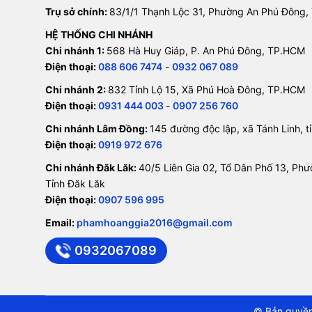
Trụ sở chính:
83/1/1 Thạnh Lộc 31, Phường An Phú Đông,
HỆ THỐNG CHI NHÁNH
Chi nhánh 1:
568 Hà Huy Giáp, P. An Phú Đông, TP.HCM
Điện thoại:
088 606 7474
-
0932 067 089
Chi nhánh 2:
832 Tỉnh Lộ 15, Xã Phú Hoà Đông, TP.HCM
Điện thoại:
0931 444 003
-
0907 256 760
Chi nhánh Lâm Đồng:
145 đường độc lập, xã Tánh Linh, 
Điện thoại:
0919 972 676
Chi nhánh Đăk Lăk:
40/5 Liên Gia 02, Tổ Dân Phố 13, Ph
Tỉnh Đăk Lăk
Điện thoại:
0907 596 995
Email:
phamhoanggia2016@gmail.com
0932067089
© Bản quyền