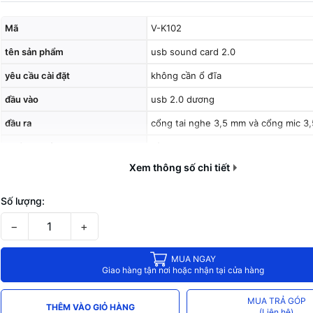
Mã
V-K102
tên sản phẩm
usb sound card 2.0
yêu cầu cài đặt
không cần ổ đĩa
đầu vào
usb 2.0 dương
đầu ra
cổng tai nghe 3,5 mm và cổng mic 3
chất liệu vỏ
vỏ hợp kim nhôm
Xem thông số chi tiết
Số lượng:
−
+
MUA NGAY
Giao hàng tận nơi hoặc nhận tại cửa hàng
MUA TRẢ GÓP
THÊM VÀO GIỎ HÀNG
(Liên hệ)