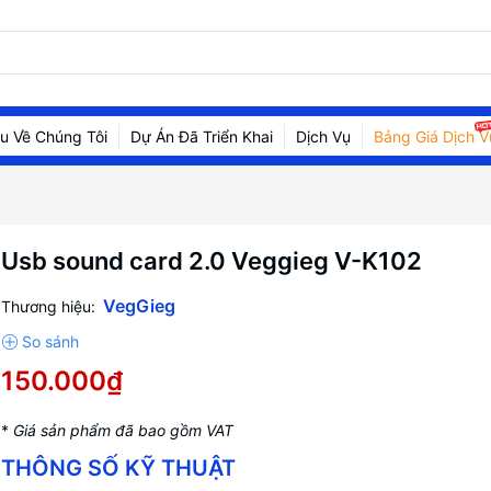
ệu Về Chúng Tôi
Dự Án Đã Triển Khai
Dịch Vụ
Bảng Giá Dịch V
Usb sound card 2.0 Veggieg V-K102
VegGieg
Thương hiệu:
150.000₫
*
Giá sản phẩm đã bao gồm VAT
THÔNG SỐ KỸ THUẬT