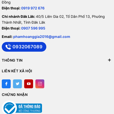
Đồng
Điện thoại:
0919 972 676
Chi nhánh Đăk Lăk:
40/5 Liên Gia 02, Tổ Dân Phố 13, Phường
Thành Nhất, Tỉnh Đăk Lăk
Điện thoại:
0907 596 995
Email:
phamhoanggia2016@gmail.com
0932067089
THÔNG TIN
LIÊN KẾT XÃ HỘI
CHỨNG NHẬN