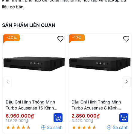
liệu cơ bản.
SẢN PHẨM LIÊN QUAN
-40%
-17%
Đầu Ghi Hình Thông Minh
Đầu Ghi Hình Thông Minh
Turbo Acusense 16 Kênh
Turbo Acusense 8 Kênh
Hikvision IDS-7216HQHI-
Hikvision IDS-7208HQHI-
6.960.000₫
2.850.000₫
M1/FA
M1/FA
11.628.000₫
3.420.000₫