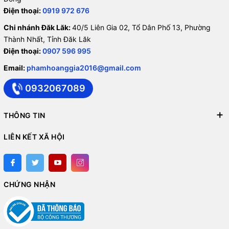
Điện thoại:
0919 972 676
Chi nhánh Đăk Lăk:
40/5 Liên Gia 02, Tổ Dân Phố 13, Phường
Thành Nhất, Tỉnh Đăk Lăk
Điện thoại:
0907 596 995
Email:
phamhoanggia2016@gmail.com
0932067089
THÔNG TIN
LIÊN KẾT XÃ HỘI
CHỨNG NHẬN