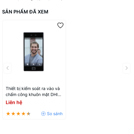
SẢN PHẨM ĐÃ XEM
Thiết bị kiểm soát ra vào và
chấm công khuôn mặt DHI-
ASI8214S-W-V1
Liên hệ