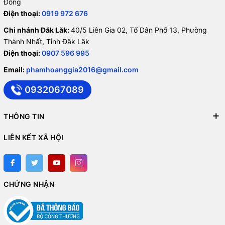
Đồng
Điện thoại:
0919 972 676
Chi nhánh Đăk Lăk:
40/5 Liên Gia 02, Tổ Dân Phố 13, Phường
Thành Nhất, Tỉnh Đăk Lăk
Điện thoại:
0907 596 995
Email:
phamhoanggia2016@gmail.com
0932067089
THÔNG TIN
LIÊN KẾT XÃ HỘI
CHỨNG NHẬN