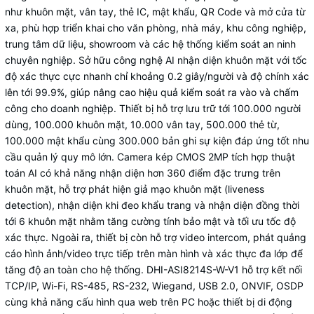
như khuôn mặt, vân tay, thẻ IC, mật khẩu, QR Code và mở cửa từ
xa, phù hợp triển khai cho văn phòng, nhà máy, khu công nghiệp,
trung tâm dữ liệu, showroom và các hệ thống kiểm soát an ninh
chuyên nghiệp. Sở hữu công nghệ AI nhận diện khuôn mặt với tốc
độ xác thực cực nhanh chỉ khoảng 0.2 giây/người và độ chính xác
lên tới 99.9%, giúp nâng cao hiệu quả kiểm soát ra vào và chấm
công cho doanh nghiệp. Thiết bị hỗ trợ lưu trữ tới 100.000 người
dùng, 100.000 khuôn mặt, 10.000 vân tay, 500.000 thẻ từ,
100.000 mật khẩu cùng 300.000 bản ghi sự kiện đáp ứng tốt nhu
cầu quản lý quy mô lớn. Camera kép CMOS 2MP tích hợp thuật
toán AI có khả năng nhận diện hơn 360 điểm đặc trưng trên
khuôn mặt, hỗ trợ phát hiện giả mạo khuôn mặt (liveness
detection), nhận diện khi đeo khẩu trang và nhận diện đồng thời
tới 6 khuôn mặt nhằm tăng cường tính bảo mật và tối ưu tốc độ
xác thực. Ngoài ra, thiết bị còn hỗ trợ video intercom, phát quảng
cáo hình ảnh/video trực tiếp trên màn hình và xác thực đa lớp để
tăng độ an toàn cho hệ thống. DHI-ASI8214S-W-V1 hỗ trợ kết nối
TCP/IP, Wi-Fi, RS-485, RS-232, Wiegand, USB 2.0, ONVIF, OSDP
cùng khả năng cấu hình qua web trên PC hoặc thiết bị di động