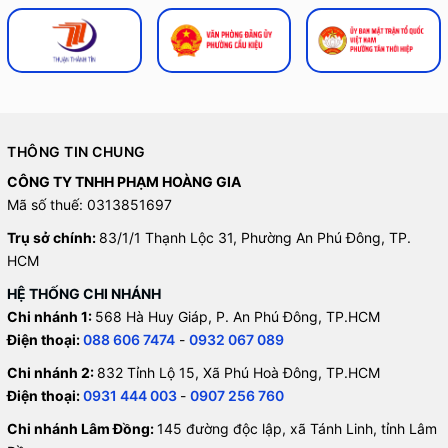
THÔNG TIN CHUNG
CÔNG TY TNHH PHẠM HOÀNG GIA
Mã số thuế: 0313851697
Trụ sở chính:
83/1/1 Thạnh Lộc 31, Phường An Phú Đông, TP.
HCM
HỆ THỐNG CHI NHÁNH
Chi nhánh 1:
568 Hà Huy Giáp, P. An Phú Đông, TP.HCM
Điện thoại:
088 606 7474
-
0932 067 089
Chi nhánh 2:
832 Tỉnh Lộ 15, Xã Phú Hoà Đông, TP.HCM
Điện thoại:
0931 444 003
-
0907 256 760
Chi nhánh Lâm Đồng:
145 đường độc lập, xã Tánh Linh, tỉnh Lâm