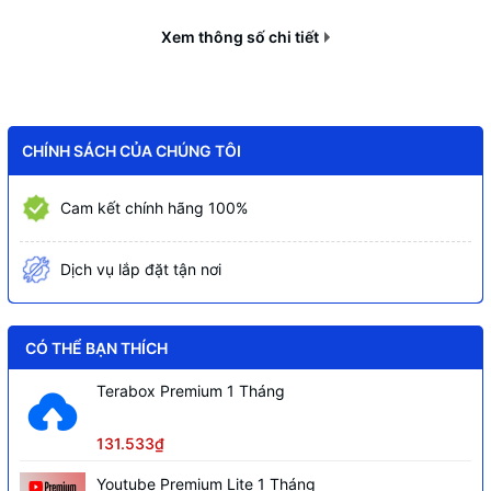
dùng tuần tra, người dùng VIP, người
Hỗ trợ
dùng tùy chỉnh, phát hiện khẩu trang ...
Xem thông số chi tiết
Giao diện WEB quản lý người dùng:
thêm, xóa, chỉnh sửa
Kết nối bằng cổng LAN và WiFi băng
CHÍNH SÁCH CỦA CHÚNG TÔI
tần 2.4Ghz
Cảnh báo giả mạo, cảnh báo xâm nhập,
Cam kết chính hãng 100%
cảnh báo hết thời gian tiếp xúc cửa,
cảnh báo thẻ vượt ngưỡng,...
Dịch vụ lắp đặt tận nơi
Phát quảng cáo ở định dạng video và
hình ảnh.
CÓ THỂ BẠN THÍCH
Camera kép độ phân giải 2MP CMOS
Trang bị
HD, WDR(120dB) với đèn hồng ngoại tự
Terabox Premium 1 Tháng
động
131.533₫
Màn hình
LCD 8"", độ phân giải 1280 × 800
Youtube Premium Lite 1 Tháng
0.3 m – 3m, độ chính xác lên đến