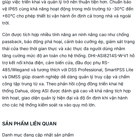
giúp việc triển khai và quản lý trở nên thuận tiện hơn. Chuẩn bảo
vệ IP65 cùng khả năng hoạt động trong môi trường từ -30°C đến
+60°C cho phép thiết bị vận hành ổn định cả trong nhà và ngoài
trời.
Còn được tích hợp nhiều tính năng an ninh nâng cao như chống
passback, báo động phá hoại, cảnh báo cưỡng ép, giám sát trạng
thái cửa theo thời gian thực và xác thực đa người dùng nhằm
tăng cường mức độ an toàn cho hệ thống. DHI-ASI8214S-W-V1 hỗ
trợ kết nối khóa điện, cảm biến cửa, đầu đọc phụ RS-
485/Wiegand và tương thích với DSS Professional, SmartPSS Lite
và DMSS giúp doanh nghiệp dễ dàng quản lý truy cập và chấm
công tập trung từ xa. Theo phản hồi cộng đồng triển khai hệ
thống Dahua, dòng ASI được đánh giá cao về khả năng tích hợp
linh hoạt, giao diện quản lý hiện đại và độ ổn định khi vận hành
cho các hệ thống kiểm soát ra vào quy mô lớn.
SẢN PHẨM LIÊN QUAN
Danh mục đang cập nhật sản phẩm