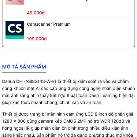
Khả năng nhận diện
99.9%, tốc độ nhận diện 0.2s
49.000₫
Phần mềm sử dụng
DSS Pro, SmartPSS Lite
Camscanner Premium
1 x RS-485, 1 x RS232, 1 x Wiegand, 1 ×
USB 2.0 port, 1 × RJ-45 10/100 Mbps, 2
199.000₫
Cổng kết nối
x Alarm Input, 1 x Alarm Output, 1 x Exit
Button, 1 x Door Status Detection, 1 x
Lock Control
Nguồn
12 VDC, 2 A
MÔ TẢ SẢN PHẨM
Dahua DHI-ASI8214S-W-V1 là thiết bị kiểm soát ra vào và chấm
công khuôn mặt AI cao cấp ứng dụng công nghệ nhận diện khuôn
mặt ánh sáng nhìn thấy kết hợp thuật toán Deep Learning hiện đại
giúp xác thực nhanh chóng, chính xác và an toàn.
Thiết bị được trang bị màn hình cảm ứng LCD 8 inch độ phân giải
1280 × 800 cùng camera kép CMOS 2MP hỗ trợ WDR 120dB và
hồng ngoại IR giúp nhận diện ổn định trong nhiều điều kiện ánh
sáng khác nhau. Sản phẩm hỗ trợ đa dạng phương thức mở khóa