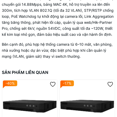
chuyển gói 14.88Mpps, bảng MAC 4K, hỗ trợ truyền xa lên đến
300m, tích hợp VLAN 802.1Q (tối đa 32 VLAN), STP/RSTP chống
loop, PoE Watchdog tự khởi động lại camera lỗi, Link Aggregation
tăng băng thông, phát hiện lỗi cáp, quản lý qua web/Hik-Partner
Pro, chống sét 6kV, nguồn 54VDC, công suất tối đa ~120W, thiết
kế kim loại nhỏ gọn, đảm bảo hiệu suất cao và vận hành ổn định.
Bên cạnh đó, phù hợp hệ thống camera từ 6–10 mắt, văn phòng,
nhà xưởng hoặc dự án vừa; đặc biệt phù hợp khi cần quản lý
mạng (VLAN, giám sát) thay vì switch thường.
SẢN PHẨM LIÊN QUAN
-40%
-17%