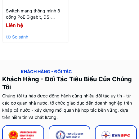
Switch mạng thông minh 8
cổng PoE Gigabit, DS-
3E1510P-EI(O-STD)V2
Liên hệ
KHÁCH HÀNG - ĐỐI TÁC
Khách Hàng - Đối Tác Tiêu Biểu Của Chúng
Tôi
Chúng tôi tự hào được đồng hành cùng nhiều đối tác uy tín - từ
các cơ quan nhà nước, tổ chức giáo dục đến doanh nghiệp trên
khắp cả nước - xây dựng mối quan hệ hợp tác bền vững, dựa
trên niềm tin và chất lượng.