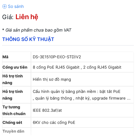
Liên hệ
Giá:
*
Giá sản phẩm chưa bao gồm VAT
THÔNG SỐ KỸ THUẬT
Mã
DS-3E1510P-EI(O-STD)V2
Cổng ưu tiên
8 cổng PoE RJ45 Gigabit , 2 cổng RJ45 Gigabit
Hỗ trợ tính
Hiển thị sơ đồ mạng
năng
Hỗ trợ tính
Cấu hình quản lý bằng phần mềm : bật tắt PoE
năng
, quản lý băng thông , nhật ký, upgrade firmware ...
Tự tương
IEEE 802.3af/at
thích chuẩn
Chống sét
6KV cho các cổng PoE
Truyền dẫn