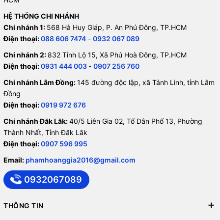
HỆ THỐNG CHI NHÁNH
Chi nhánh 1:
568 Hà Huy Giáp, P. An Phú Đông, TP.HCM
Điện thoại:
088 606 7474
-
0932 067 089
Chi nhánh 2:
832 Tỉnh Lộ 15, Xã Phú Hoà Đông, TP.HCM
Điện thoại:
0931 444 003
-
0907 256 760
Chi nhánh Lâm Đồng:
145 đường độc lập, xã Tánh Linh, tỉnh Lâm
Đồng
Điện thoại:
0919 972 676
Chi nhánh Đăk Lăk:
40/5 Liên Gia 02, Tổ Dân Phố 13, Phường
Thành Nhất, Tỉnh Đăk Lăk
Điện thoại:
0907 596 995
Email:
phamhoanggia2016@gmail.com
0932067089
THÔNG TIN