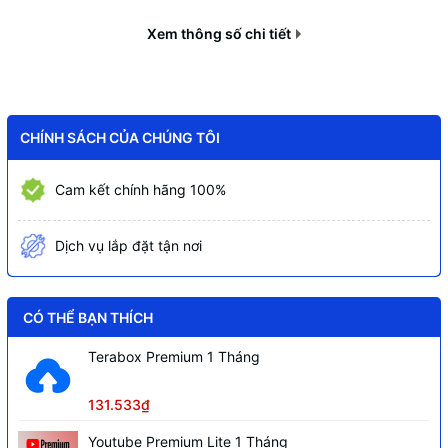
khoảng cách
~300m ở chế độ mở rộng ( cổng 1 – 8 )
xa
Xem thông số chi tiết
Thiết kế
Vỏ kim loại, thiết kế không quạt
Nguồn cấp
54VDC
CHÍNH SÁCH CỦA CHÚNG TÔI
Cam kết chính hãng 100%
Dịch vụ lắp đặt tận nơi
CÓ THỂ BẠN THÍCH
Terabox Premium 1 Tháng
131.533₫
Youtube Premium Lite 1 Tháng