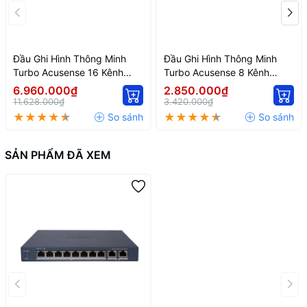
Đầu Ghi Hình Thông Minh
Đầu Ghi Hình Thông Minh
Turbo Acusense 16 Kênh
Turbo Acusense 8 Kênh
Hikvision IDS-7216HQHI-
Hikvision IDS-7208HQHI-
6.960.000₫
2.850.000₫
M1/FA
M1/FA
11.628.000₫
3.420.000₫
SẢN PHẨM ĐÃ XEM