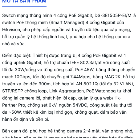
MÔ TẢ SẢN PHẨM
Switch mạng thông minh 4 cổng PoE Gigabit, DS-3E1505P-EI/M là
switch PoE thông minh (Smart Managed) 4 cổng Gigabit của
Hikvision, cho phép cấp nguồn và truyền dữ liệu qua cáp mạng,
hỗ trợ quản lý hệ thống linh hoạt, phù hợp cho hệ thống camera
nhỏ và vừa.
Điểm đặc biệt: Thiết bị được trang bị 4 cổng PoE Gigabit và 1
cổng uplink Gigabit, hỗ trợ chuẩn IEEE 802.3af/at với công suất
tối đa 30W/cổng và tổng công suất PoE 45W, băng thông chuyển
mạch 10Gbps, tốc độ chuyển gói 7.44Mpps, bảng MAC 2K, hỗ trợ
truyền xa lên đến 300m, tích hợp VLAN 802.1Q (tối đa 32 VLAN),
STP/RSTP chống loop, Link Aggregation, PoE Watchdog tự khởi
động lại camera lỗi, phát hiện lỗi cáp, quản lý qua web/Hik-
Partner Pro, chống sét 6kV, nguồn 54VDC, công suất tiêu thụ tối
đa ~50W, thiết kế kim loại nhỏ gọn, không quạt, đảm bảo vận
hành ổn định và bền bỉ.
Bên cạnh đó, phù hợp hệ thống camera 2–4 mắt, văn phòng nhỏ,
cửa hàng, cần quản lý mạng cơ bản nhưng vẫn đảm bảo ổn định