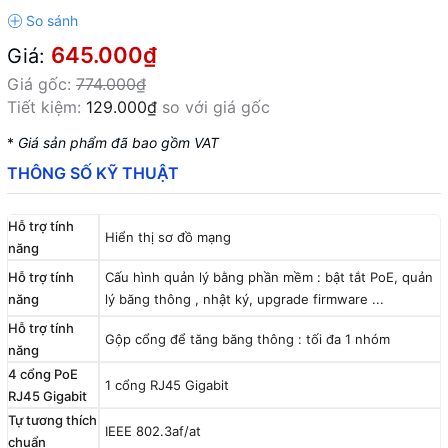
645.000₫
Giá:
Giá gốc:
774.000₫
Tiết kiệm:
129.000₫
so với giá gốc
*
Giá sản phẩm đã bao gồm VAT
THÔNG SỐ KỸ THUẬT
Hỗ trợ tính
Hiển thị sơ đồ mạng
năng
Hỗ trợ tính
Cấu hình quản lý bằng phần mềm : bật tắt PoE, quản
năng
lý băng thông , nhật ký, upgrade firmware ...
Hỗ trợ tính
Gộp cổng để tăng băng thông : tối đa 1 nhóm
năng
4 cổng PoE
1 cổng RJ45 Gigabit
RJ45 Gigabit
Tự tương thích
IEEE 802.3af/at
chuẩn