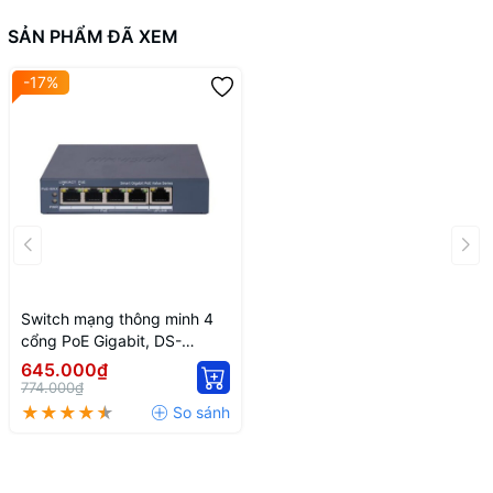
SẢN PHẨM ĐÃ XEM
-17%
Switch mạng thông minh 4
cổng PoE Gigabit, DS-
3E1505P-EI/M
645.000₫
774.000₫