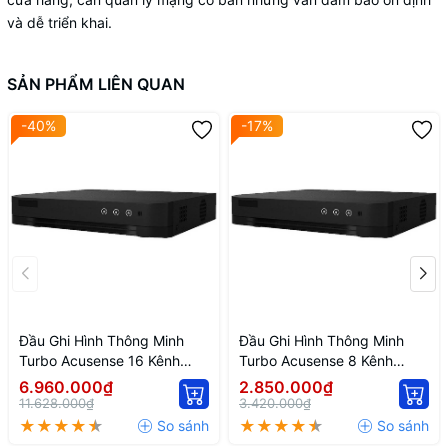
và dễ triển khai.
SẢN PHẨM LIÊN QUAN
-40%
-17%
Đầu Ghi Hình Thông Minh
Đầu Ghi Hình Thông Minh
Turbo Acusense 16 Kênh
Turbo Acusense 8 Kênh
Hikvision IDS-7216HQHI-
Hikvision IDS-7208HQHI-
6.960.000₫
2.850.000₫
M1/FA
M1/FA
11.628.000₫
3.420.000₫