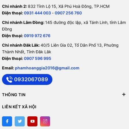
Chi nhánh 2:
832 Tỉnh Lộ 15, Xã Phú Hoà Đông, TP.HCM
Điện thoại:
0931 444 003
-
0907 256 760
Chi nhánh Lâm Đồng:
145 đường độc lập, xã Tánh Linh, tỉnh Lâm
Đồng
Điện thoại:
0919 972 676
Chi nhánh Đăk Lăk:
40/5 Liên Gia 02, Tổ Dân Phố 13, Phường
Thành Nhất, Tỉnh Đăk Lăk
Điện thoại:
0907 596 995
Email:
phamhoanggia2016@gmail.com
0932067089
THÔNG TIN
LIÊN KẾT XÃ HỘI