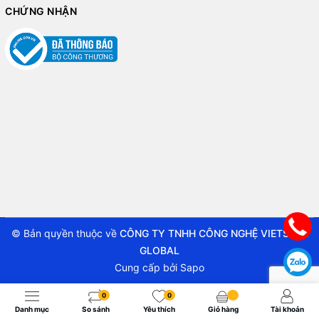
CHỨNG NHẬN
© Bản quyền thuộc về
CÔNG TY TNHH CÔNG NGHỆ VIETSTAR
GLOBAL
Cung cấp bởi
Sapo
0
0
Danh mục
So sánh
Yêu thích
Giỏ hàng
Tài khoản