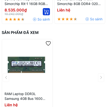
Simorchip RX-1 16GB RGB
Simorchip 8GB DDR4-3200
DDR5-6000 Cas 46
Cas 22
8.535.000₫
Liên hệ
10.242.000₫
SẢN PHẨM ĐÃ XEM
RAM Laptop DDR3L
Samsung 4GB Bus 1600
SODIMM CL11
Liên hệ