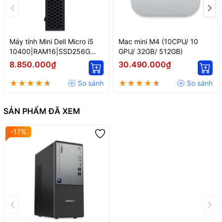
Máy tính Mini Dell Micro i5
Mac mini M4 (10CPU/ 10
10400|RAM16|SSD256G
GPU/ 32GB/ 512GB)
siêu nhỏ
8.850.000₫
30.490.000₫
SẢN PHẨM ĐÃ XEM
-17%