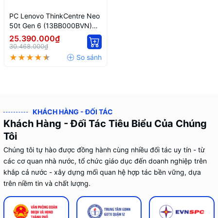
PC Lenovo ThinkCentre Neo
50t Gen 6 (13BB000BVN)
(Intel® Core™ Ultra 7-265/
25.390.000₫
16GB DDR5/ 512GB SSD/
30.468.000₫
Windows 11 Home SL)
KHÁCH HÀNG - ĐỐI TÁC
Khách Hàng - Đối Tác Tiêu Biểu Của Chúng
Tôi
Chúng tôi tự hào được đồng hành cùng nhiều đối tác uy tín - từ
các cơ quan nhà nước, tổ chức giáo dục đến doanh nghiệp trên
khắp cả nước - xây dựng mối quan hệ hợp tác bền vững, dựa
trên niềm tin và chất lượng.