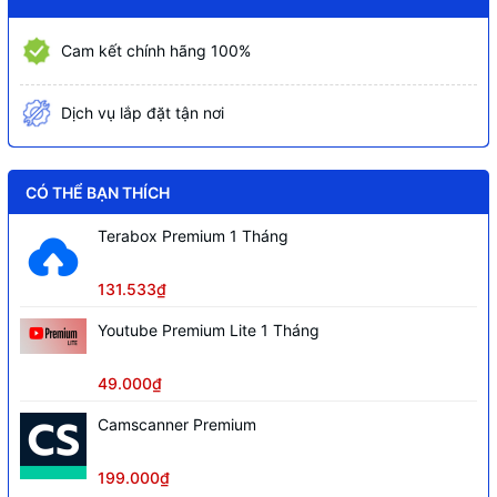
Cổng xuất hình
Sub)
Cam kết chính hãng 100%
Kết nối không dây
Wi-Fi 6E (802.11ax), Bluetooth 5.3
Hỗ trợ VR
Không
Dịch vụ lắp đặt tận nơi
Khối lượng
5.8 kg
Kích thước
145 x 292.2 x 365 mm
CÓ THỂ BẠN THÍCH
Phụ kiện đi kèm
Bàn phím USB + Chuột USB
Terabox Premium 1 Tháng
131.533₫
Youtube Premium Lite 1 Tháng
49.000₫
Camscanner Premium
199.000₫