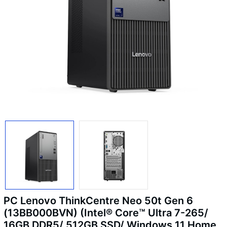
PC Lenovo ThinkCentre Neo 50t Gen 6
(13BB000BVN) (Intel® Core™ Ultra 7-265/
16GB DDR5/ 512GB SSD/ Windows 11 Home