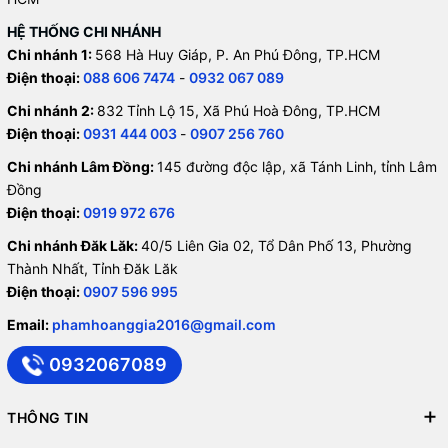
HỆ THỐNG CHI NHÁNH
Chi nhánh 1:
568 Hà Huy Giáp, P. An Phú Đông, TP.HCM
Điện thoại:
088 606 7474
-
0932 067 089
Chi nhánh 2:
832 Tỉnh Lộ 15, Xã Phú Hoà Đông, TP.HCM
Điện thoại:
0931 444 003
-
0907 256 760
Chi nhánh Lâm Đồng:
145 đường độc lập, xã Tánh Linh, tỉnh Lâm
Đồng
Điện thoại:
0919 972 676
Chi nhánh Đăk Lăk:
40/5 Liên Gia 02, Tổ Dân Phố 13, Phường
Thành Nhất, Tỉnh Đăk Lăk
Điện thoại:
0907 596 995
Email:
phamhoanggia2016@gmail.com
0932067089
THÔNG TIN