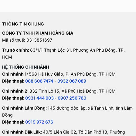
THÔNG TIN CHUNG
CÔNG TY TNHH PHẠM HOÀNG GIA
Mã số thuế: 0313851697
Trụ sở chính:
83/1/1 Thạnh Lộc 31, Phường An Phú Đông, TP.
HCM
HỆ THỐNG CHI NHÁNH
Chi nhánh 1:
568 Hà Huy Giáp, P. An Phú Đông, TP.HCM
Điện thoại:
088 606 7474
-
0932 067 089
Chi nhánh 2:
832 Tỉnh Lộ 15, Xã Phú Hoà Đông, TP.HCM
Điện thoại:
0931 444 003
-
0907 256 760
Chi nhánh Lâm Đồng:
145 đường độc lập, xã Tánh Linh, tỉnh Lâm
Đồng
Điện thoại:
0919 972 676
Chi nhánh Đăk Lăk:
40/5 Liên Gia 02, Tổ Dân Phố 13, Phường