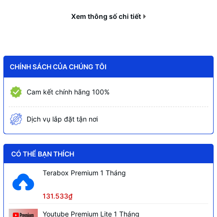
Bộ nhớ đệm gói (Packet
4 Mbit
Buffer)
Xem thông số chi tiết
Chế độ VLAN
Hỗ trợ VLAN (L2)
Loop Detection, Link Aggregation, Flow
Các tính năng khác
Control
CHÍNH SÁCH CỦA CHÚNG TÔI
Vỏ ngoài
Kim loại
Cam kết chính hãng 100%
Nhiệt độ hoạt động
0°C – 40°C
Kích thước
440 × 244,8 × 44 mm
Dịch vụ lắp đặt tận nơi
Trọng lượng
2,98 kg
Nguồn điện
AC 100–240V, 50/60Hz
CÓ THỂ BẠN THÍCH
Terabox Premium 1 Tháng
131.533₫
Youtube Premium Lite 1 Tháng