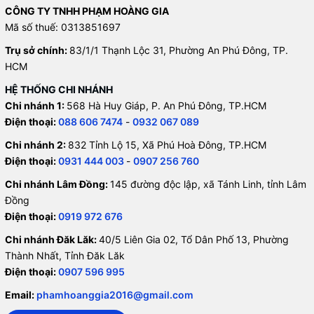
CÔNG TY TNHH PHẠM HOÀNG GIA
Mã số thuế: 0313851697
Trụ sở chính:
83/1/1 Thạnh Lộc 31, Phường An Phú Đông, TP.
HCM
HỆ THỐNG CHI NHÁNH
Chi nhánh 1:
568 Hà Huy Giáp, P. An Phú Đông, TP.HCM
Điện thoại:
088 606 7474
-
0932 067 089
Chi nhánh 2:
832 Tỉnh Lộ 15, Xã Phú Hoà Đông, TP.HCM
Điện thoại:
0931 444 003
-
0907 256 760
Chi nhánh Lâm Đồng:
145 đường độc lập, xã Tánh Linh, tỉnh Lâm
Đồng
Điện thoại:
0919 972 676
Chi nhánh Đăk Lăk:
40/5 Liên Gia 02, Tổ Dân Phố 13, Phường
Thành Nhất, Tỉnh Đăk Lăk
Điện thoại:
0907 596 995
Email:
phamhoanggia2016@gmail.com