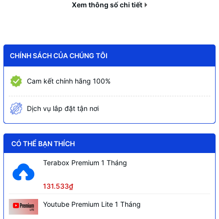
Xem thông số chi tiết
Dòng điện đầu ra
636W
Tần số đầu ra
12.5W
Cân nặng sản phẩm
1.79kg
CHÍNH SÁCH CỦA CHÚNG TÔI
Kích thước sản phẩm
140 × 150 × 86 mm
Kích thước vỏ hộp
280 × 180 × 100 mm
Cam kết chính hãng 100%
Kích thước vỏ thùng
420 × 380 × 300 mm (10 chiếc)
Dịch vụ lắp đặt tận nơi
CÓ THỂ BẠN THÍCH
Terabox Premium 1 Tháng
131.533₫
Youtube Premium Lite 1 Tháng