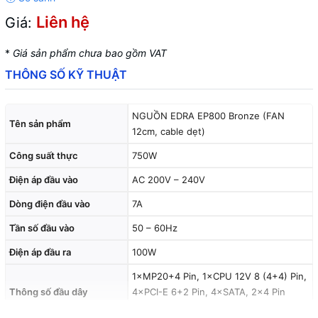
Liên hệ
Giá:
*
Giá sản phẩm chưa bao gồm VAT
THÔNG SỐ KỸ THUẬT
NGUỒN EDRA EP800 Bronze (FAN
Tên sản phẩm
12cm, cable dẹt)
Công suất thực
750W
Điện áp đầu vào
AC 200V – 240V
Dòng điện đầu vào
7A
Tần số đầu vào
50 – 60Hz
Điện áp đầu ra
100W
1×MP20+4 Pin, 1×CPU 12V 8 (4+4) Pin,
Thông số đầu dây
4×PCI-E 6+2 Pin, 4×SATA, 2×4 Pin
Peripheral